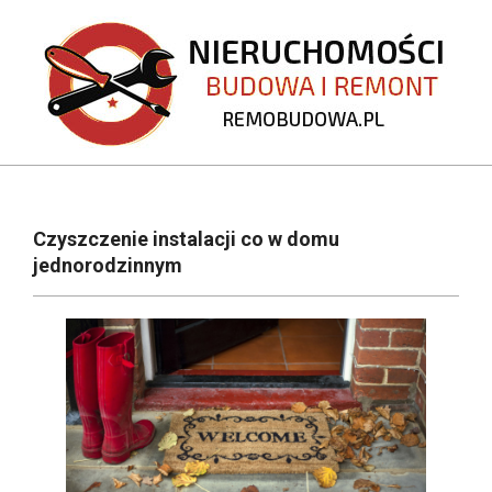
Skip
to
content
REMOBUDOWA.PL
Primary
Navigation
Czyszczenie instalacji co w domu
Menu
jednorodzinnym