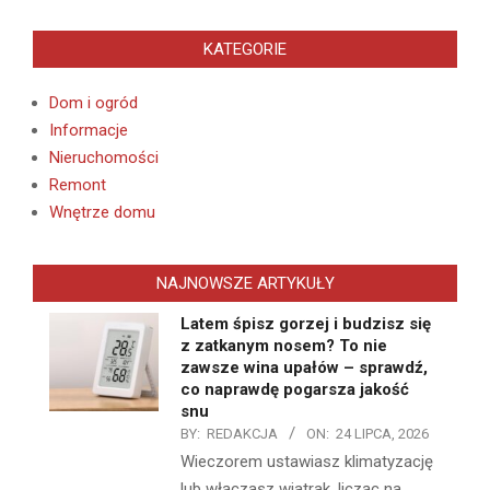
KATEGORIE
Dom i ogród
Informacje
Nieruchomości
Remont
Wnętrze domu
NAJNOWSZE ARTYKUŁY
Latem śpisz gorzej i budzisz się
z zatkanym nosem? To nie
zawsze wina upałów – sprawdź,
co naprawdę pogarsza jakość
snu
BY:
REDAKCJA
ON:
24 LIPCA, 2026
Wieczorem ustawiasz klimatyzację
lub włączasz wiatrak, licząc na