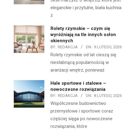
Jeśli marzysz o wnętrzu, które jest
eleganckie i przytulne, biała kuchnia
z
Rolety rzymskie – czym się
wyróżniają na tle innych osłon
okiennych
BY:
REDAKCJA
ON:
9 LUTEGO, 2026
Rolety rzymskie od lat cieszą się
niesłabnącą popularnością w
aranżacji wnętrz, ponieważ
Hale sportowe i stalowe –
nowoczesne rozwiązania
BY:
REDAKCJA
ON:
8 LUTEGO, 2026
Współczesne budownictwo
przemysłowe i sportowe coraz
częściej sięga po nowoczesne
rozwiązania, które