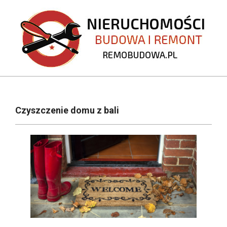
Skip
to
content
REMOBUDOWA.PL
Primary
Navigation
Czyszczenie domu z bali
Menu