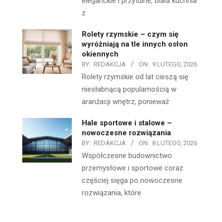
eleganckie i przytulne, biała kuchnia
z
Rolety rzymskie – czym się
wyróżniają na tle innych osłon
okiennych
BY:
REDAKCJA
ON:
9 LUTEGO, 2026
Rolety rzymskie od lat cieszą się
niesłabnącą popularnością w
aranżacji wnętrz, ponieważ
Hale sportowe i stalowe –
nowoczesne rozwiązania
BY:
REDAKCJA
ON:
8 LUTEGO, 2026
Współczesne budownictwo
przemysłowe i sportowe coraz
częściej sięga po nowoczesne
rozwiązania, które