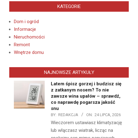
KATEGORIE
Dom i ogród
Informacje
Nieruchomości
Remont
Wnętrze domu
NAJNOWSZE ARTYKUŁY
Latem śpisz gorzej i budzisz się
z zatkanym nosem? To nie
zawsze wina upałów – sprawdź,
co naprawdę pogarsza jakość
snu
BY:
REDAKCJA
ON:
24 LIPCA, 2026
Wieczorem ustawiasz klimatyzację
lub włączasz wiatrak, licząc na