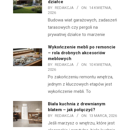
działce
BY:
REDAKCJA
ON:
14 KWIETNIA,
2026
Budowa wiat garażowych, zadaszeń
tarasowych czy pergoli na
prywatnej działce to marzenie
Wykończenie mebli po remoncie
– rola drobnych akcesoriów
meblowych
BY:
REDAKCJA
ON:
10 KWIETNIA,
2026
Po zakończeniu remontu wnętrza,
jednym z kluczowych etapów jest
wykończenie mebli. To
Biała kuchnia z drewnianym
blatem – jak połączyć?
BY:
REDAKCJA
ON:
13 MARCA, 2026
Jeśli marzysz o wnętrzu, które jest