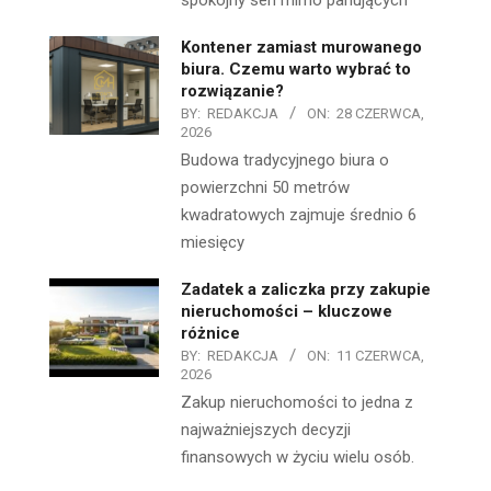
spokojny sen mimo panujących
Kontener zamiast murowanego
biura. Czemu warto wybrać to
rozwiązanie?
BY:
REDAKCJA
ON:
28 CZERWCA,
2026
Budowa tradycyjnego biura o
powierzchni 50 metrów
kwadratowych zajmuje średnio 6
miesięcy
Zadatek a zaliczka przy zakupie
nieruchomości – kluczowe
różnice
BY:
REDAKCJA
ON:
11 CZERWCA,
2026
Zakup nieruchomości to jedna z
najważniejszych decyzji
finansowych w życiu wielu osób.