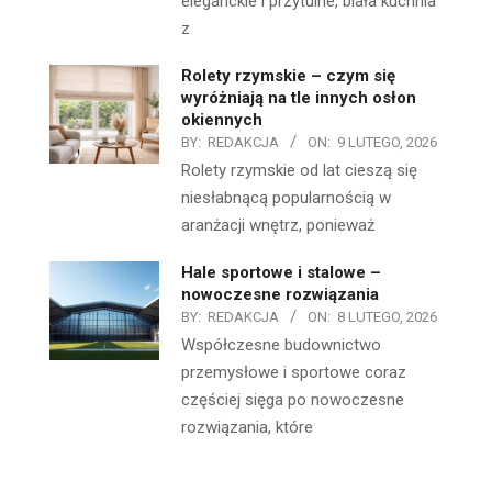
eleganckie i przytulne, biała kuchnia
z
Rolety rzymskie – czym się
wyróżniają na tle innych osłon
okiennych
BY:
REDAKCJA
ON:
9 LUTEGO, 2026
Rolety rzymskie od lat cieszą się
niesłabnącą popularnością w
aranżacji wnętrz, ponieważ
Hale sportowe i stalowe –
nowoczesne rozwiązania
BY:
REDAKCJA
ON:
8 LUTEGO, 2026
Współczesne budownictwo
przemysłowe i sportowe coraz
częściej sięga po nowoczesne
rozwiązania, które