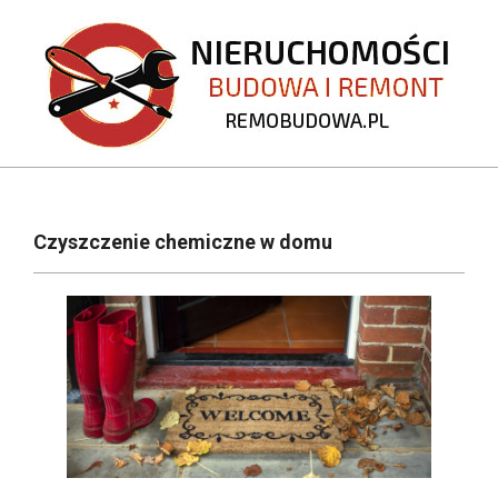
Skip
to
content
REMOBUDOWA.PL
Primary
Navigation
Czyszczenie chemiczne w domu
Menu