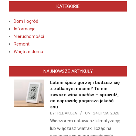
KATEGORIE
Dom i ogród
Informacje
Nieruchomości
Remont
Wnętrze domu
NAJNOWSZE ARTYKUŁY
Latem śpisz gorzej i budzisz się
z zatkanym nosem? To nie
zawsze wina upałów – sprawdź,
co naprawdę pogarsza jakość
snu
BY:
REDAKCJA
ON:
24 LIPCA, 2026
Wieczorem ustawiasz klimatyzację
lub włączasz wiatrak, licząc na