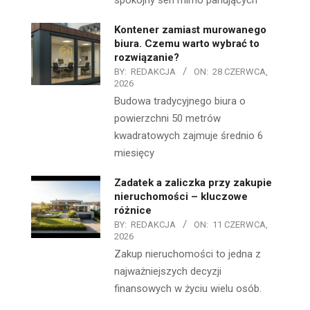
spokojny sen mimo panujących
Kontener zamiast murowanego
biura. Czemu warto wybrać to
rozwiązanie?
BY:
REDAKCJA
ON:
28 CZERWCA,
2026
Budowa tradycyjnego biura o
powierzchni 50 metrów
kwadratowych zajmuje średnio 6
miesięcy
Zadatek a zaliczka przy zakupie
nieruchomości – kluczowe
różnice
BY:
REDAKCJA
ON:
11 CZERWCA,
2026
Zakup nieruchomości to jedna z
najważniejszych decyzji
finansowych w życiu wielu osób.