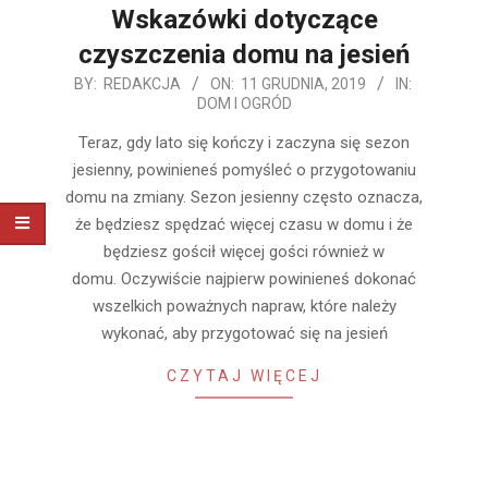
Wskazówki dotyczące
czyszczenia domu na jesień
2019-
BY:
REDAKCJA
ON:
11 GRUDNIA, 2019
IN:
DOM I OGRÓD
12-
11
Teraz, gdy lato się kończy i zaczyna się sezon
jesienny, powinieneś pomyśleć o przygotowaniu
domu na zmiany. Sezon jesienny często oznacza,
że ​​będziesz spędzać więcej czasu w domu i że
będziesz gościł więcej gości również w
domu. Oczywiście najpierw powinieneś dokonać
wszelkich poważnych napraw, które należy
wykonać, aby przygotować się na jesień
CZYTAJ WIĘCEJ