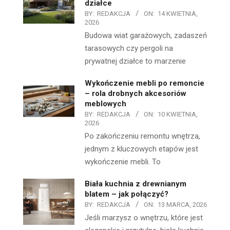
działce
BY:
REDAKCJA
ON:
14 KWIETNIA,
2026
Budowa wiat garażowych, zadaszeń
tarasowych czy pergoli na
prywatnej działce to marzenie
Wykończenie mebli po remoncie
– rola drobnych akcesoriów
meblowych
BY:
REDAKCJA
ON:
10 KWIETNIA,
2026
Po zakończeniu remontu wnętrza,
jednym z kluczowych etapów jest
wykończenie mebli. To
Biała kuchnia z drewnianym
blatem – jak połączyć?
BY:
REDAKCJA
ON:
13 MARCA, 2026
Jeśli marzysz o wnętrzu, które jest