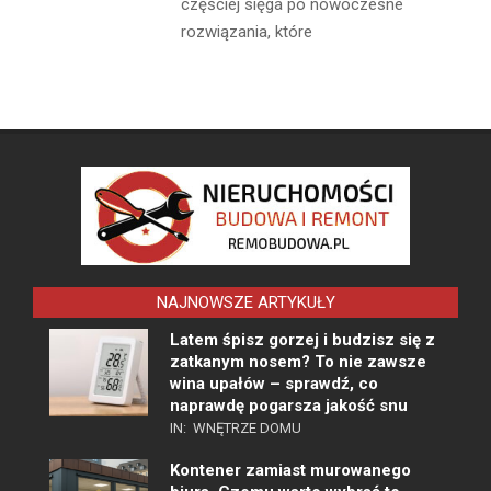
częściej sięga po nowoczesne
rozwiązania, które
NAJNOWSZE ARTYKUŁY
Latem śpisz gorzej i budzisz się z
zatkanym nosem? To nie zawsze
wina upałów – sprawdź, co
naprawdę pogarsza jakość snu
IN:
WNĘTRZE DOMU
Kontener zamiast murowanego