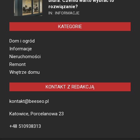
biura. Czemu warto wybrać to
rozwiązanie?
IN:
INFORMACJE
KATEGORIE
Dom i ogród
Informacje
Nieruchomości
Remont
Wnętrze domu
KONTAKT Z REDAKCJĄ
kontakt@beeseo.pl
Katowice, Porcelanowa 23
+48 510938313