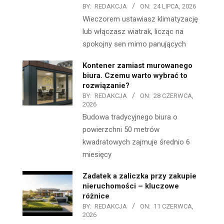
BY:
REDAKCJA
ON:
24 LIPCA, 2026
Wieczorem ustawiasz klimatyzację
lub włączasz wiatrak, licząc na
spokojny sen mimo panujących
Kontener zamiast murowanego
biura. Czemu warto wybrać to
rozwiązanie?
BY:
REDAKCJA
ON:
28 CZERWCA,
2026
Budowa tradycyjnego biura o
powierzchni 50 metrów
kwadratowych zajmuje średnio 6
miesięcy
Zadatek a zaliczka przy zakupie
nieruchomości – kluczowe
różnice
BY:
REDAKCJA
ON:
11 CZERWCA,
2026