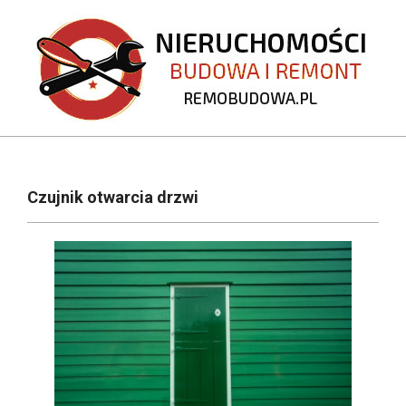
Skip
to
content
REMOBUDOWA.PL
Primary
Navigation
Czujnik otwarcia drzwi
Menu