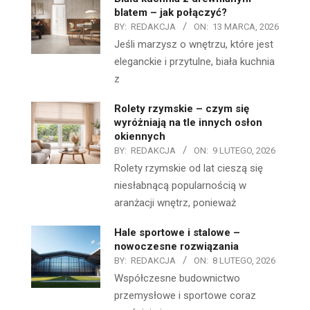
blatem – jak połączyć?
BY:
REDAKCJA
ON:
13 MARCA, 2026
Jeśli marzysz o wnętrzu, które jest
eleganckie i przytulne, biała kuchnia
z
Rolety rzymskie – czym się
wyróżniają na tle innych osłon
okiennych
BY:
REDAKCJA
ON:
9 LUTEGO, 2026
Rolety rzymskie od lat cieszą się
niesłabnącą popularnością w
aranżacji wnętrz, ponieważ
Hale sportowe i stalowe –
nowoczesne rozwiązania
BY:
REDAKCJA
ON:
8 LUTEGO, 2026
Współczesne budownictwo
przemysłowe i sportowe coraz