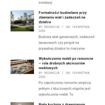
instalacji
Formalności budowlane przy
stawianiu wiat i zadaszeń na
działce
BY:
REDAKCJA
ON:
14 KWIETNIA,
2026
Budowa wiat garażowych, zadaszeń
tarasowych czy pergoli na
prywatnej działce to marzenie
Wykończenie mebli po remoncie
– rola drobnych akcesoriów
meblowych
BY:
REDAKCJA
ON:
10 KWIETNIA,
2026
Po zakończeniu remontu wnętrza,
jednym z kluczowych etapów jest
wykończenie mebli. To
Biała kuchnia z drewnianym