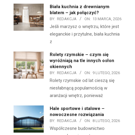
Biała kuchnia z drewnianym
blatem – jak połączyć?
BY:
REDAKCJA
ON:
13 MARCA, 2026
Jeśli marzysz o wnętrzu, które jest
eleganckie i przytulne, biała kuchnia
z
Rolety rzymskie – czym się
wyróżniają na tle innych osłon
okiennych
BY:
REDAKCJA
ON:
9 LUTEGO, 2026
Rolety rzymskie od lat cieszą się
niesłabnącą popularnością w
aranżacji wnętrz, ponieważ
Hale sportowe i stalowe –
nowoczesne rozwiązania
BY:
REDAKCJA
ON:
8 LUTEGO, 2026
Współczesne budownictwo