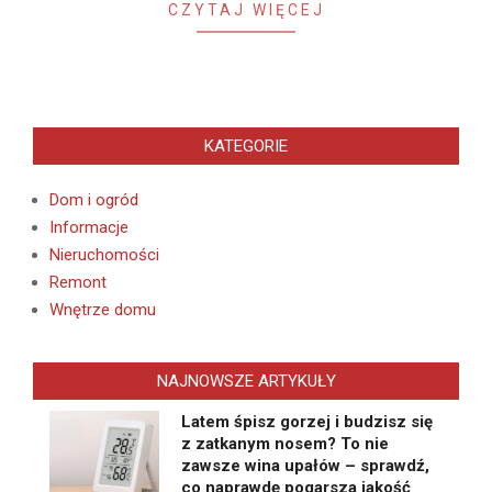
CZYTAJ WIĘCEJ
KATEGORIE
Dom i ogród
Informacje
Nieruchomości
Remont
Wnętrze domu
NAJNOWSZE ARTYKUŁY
Latem śpisz gorzej i budzisz się
z zatkanym nosem? To nie
zawsze wina upałów – sprawdź,
co naprawdę pogarsza jakość