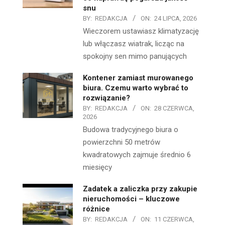
snu
BY:
REDAKCJA
ON:
24 LIPCA, 2026
Wieczorem ustawiasz klimatyzację
lub włączasz wiatrak, licząc na
spokojny sen mimo panujących
Kontener zamiast murowanego
biura. Czemu warto wybrać to
rozwiązanie?
BY:
REDAKCJA
ON:
28 CZERWCA,
2026
Budowa tradycyjnego biura o
powierzchni 50 metrów
kwadratowych zajmuje średnio 6
miesięcy
Zadatek a zaliczka przy zakupie
nieruchomości – kluczowe
różnice
BY:
REDAKCJA
ON:
11 CZERWCA,