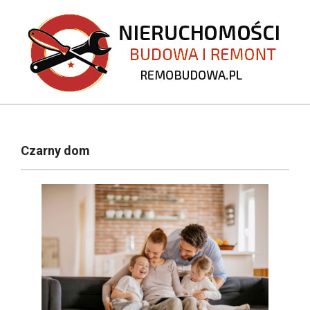
Skip
to
content
REMOBUDOWA.PL
Primary
Navigation
Czarny dom
Menu