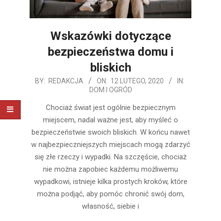
Wskazówki dotyczące
bezpieczeństwa domu i
bliskich
2020-
BY:
REDAKCJA
ON:
12 LUTEGO, 2020
IN:
DOM I OGRÓD
02-
12
Chociaż świat jest ogólnie bezpiecznym
miejscem, nadal ważne jest, aby myśleć o
bezpieczeństwie swoich bliskich. W końcu nawet
w najbezpieczniejszych miejscach mogą zdarzyć
się złe rzeczy i wypadki. Na szczęście, chociaż
nie można zapobiec każdemu możliwemu
wypadkowi, istnieje kilka prostych kroków, które
można podjąć, aby pomóc chronić swój dom,
własność, siebie i