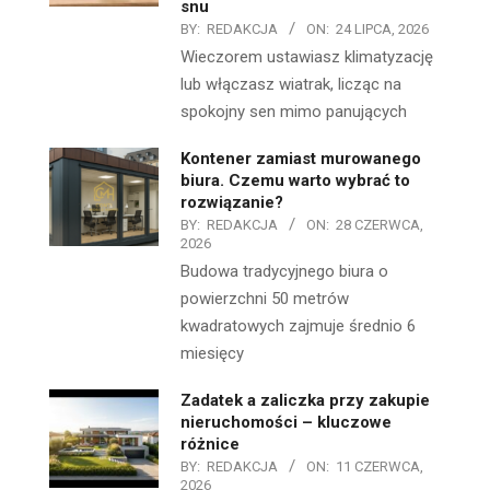
snu
BY:
REDAKCJA
ON:
24 LIPCA, 2026
Wieczorem ustawiasz klimatyzację
lub włączasz wiatrak, licząc na
spokojny sen mimo panujących
Kontener zamiast murowanego
biura. Czemu warto wybrać to
rozwiązanie?
BY:
REDAKCJA
ON:
28 CZERWCA,
2026
Budowa tradycyjnego biura o
powierzchni 50 metrów
kwadratowych zajmuje średnio 6
miesięcy
Zadatek a zaliczka przy zakupie
nieruchomości – kluczowe
różnice
BY:
REDAKCJA
ON:
11 CZERWCA,
2026