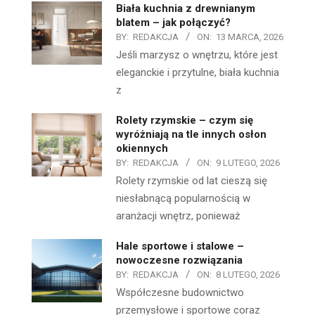
Biała kuchnia z drewnianym
blatem – jak połączyć?
BY:
REDAKCJA
ON:
13 MARCA, 2026
Jeśli marzysz o wnętrzu, które jest
eleganckie i przytulne, biała kuchnia
z
Rolety rzymskie – czym się
wyróżniają na tle innych osłon
okiennych
BY:
REDAKCJA
ON:
9 LUTEGO, 2026
Rolety rzymskie od lat cieszą się
niesłabnącą popularnością w
aranżacji wnętrz, ponieważ
Hale sportowe i stalowe –
nowoczesne rozwiązania
BY:
REDAKCJA
ON:
8 LUTEGO, 2026
Współczesne budownictwo
przemysłowe i sportowe coraz