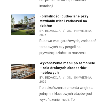
bezpieczeństwa i sprawności
instalacji
Formalności budowlane przy
stawianiu wiat i zadaszeń na
działce
BY:
REDAKCJA
ON:
14 KWIETNIA,
2026
Budowa wiat garażowych, zadaszeń
tarasowych czy pergoli na
prywatnej działce to marzenie
Wykończenie mebli po remoncie
– rola drobnych akcesoriów
meblowych
BY:
REDAKCJA
ON:
10 KWIETNIA,
2026
Po zakończeniu remontu wnętrza,
jednym z kluczowych etapów jest
wykończenie mebli. To