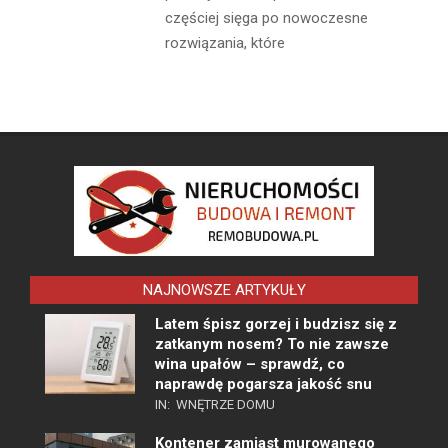
częściej sięga po nowoczesne
rozwiązania, które
NAJNOWSZE ARTYKUŁY
Latem śpisz gorzej i budzisz się z
zatkanym nosem? To nie zawsze
wina upałów – sprawdź, co
naprawdę pogarsza jakość snu
IN:
WNĘTRZE DOMU
Kontener zamiast murowanego