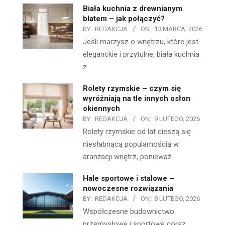
Biała kuchnia z drewnianym
blatem – jak połączyć?
BY:
REDAKCJA
ON:
13 MARCA, 2026
Jeśli marzysz o wnętrzu, które jest
eleganckie i przytulne, biała kuchnia
z
Rolety rzymskie – czym się
wyróżniają na tle innych osłon
okiennych
BY:
REDAKCJA
ON:
9 LUTEGO, 2026
Rolety rzymskie od lat cieszą się
niesłabnącą popularnością w
aranżacji wnętrz, ponieważ
Hale sportowe i stalowe –
nowoczesne rozwiązania
BY:
REDAKCJA
ON:
8 LUTEGO, 2026
Współczesne budownictwo
przemysłowe i sportowe coraz