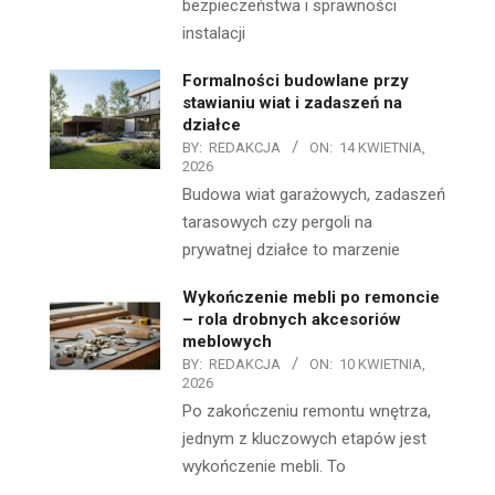
bezpieczeństwa i sprawności
instalacji
Formalności budowlane przy
stawianiu wiat i zadaszeń na
działce
BY:
REDAKCJA
ON:
14 KWIETNIA,
2026
Budowa wiat garażowych, zadaszeń
tarasowych czy pergoli na
prywatnej działce to marzenie
Wykończenie mebli po remoncie
– rola drobnych akcesoriów
meblowych
BY:
REDAKCJA
ON:
10 KWIETNIA,
2026
Po zakończeniu remontu wnętrza,
jednym z kluczowych etapów jest
wykończenie mebli. To