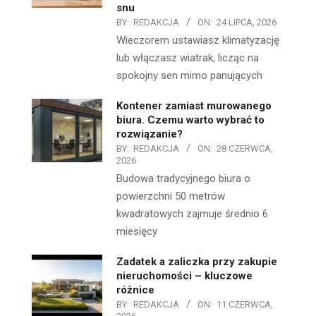
snu
BY:
REDAKCJA
ON:
24 LIPCA, 2026
Wieczorem ustawiasz klimatyzację
lub włączasz wiatrak, licząc na
spokojny sen mimo panujących
Kontener zamiast murowanego
biura. Czemu warto wybrać to
rozwiązanie?
BY:
REDAKCJA
ON:
28 CZERWCA,
2026
Budowa tradycyjnego biura o
powierzchni 50 metrów
kwadratowych zajmuje średnio 6
miesięcy
Zadatek a zaliczka przy zakupie
nieruchomości – kluczowe
różnice
BY:
REDAKCJA
ON:
11 CZERWCA,