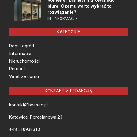
Kontener zamiast murowanego
biura. Czemu warto wybrać to
rozwiązanie?
IN:
INFORMACJE
KATEGORIE
Dom i ogród
Informacje
Nieruchomości
Remont
Wnętrze domu
KONTAKT Z REDAKCJĄ
kontakt@beeseo.pl
Katowice, Porcelanowa 23
+48 510938313