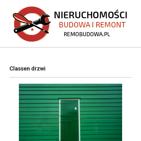
Skip
to
content
REMOBUDOWA.PL
Primary
Navigation
Classen drzwi
Menu