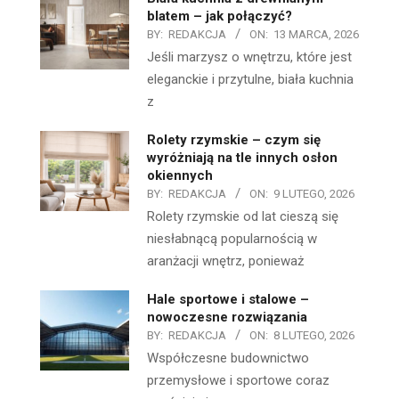
blatem – jak połączyć?
BY:
REDAKCJA
ON:
13 MARCA, 2026
Jeśli marzysz o wnętrzu, które jest
eleganckie i przytulne, biała kuchnia
z
Rolety rzymskie – czym się
wyróżniają na tle innych osłon
okiennych
BY:
REDAKCJA
ON:
9 LUTEGO, 2026
Rolety rzymskie od lat cieszą się
niesłabnącą popularnością w
aranżacji wnętrz, ponieważ
Hale sportowe i stalowe –
nowoczesne rozwiązania
BY:
REDAKCJA
ON:
8 LUTEGO, 2026
Współczesne budownictwo
przemysłowe i sportowe coraz