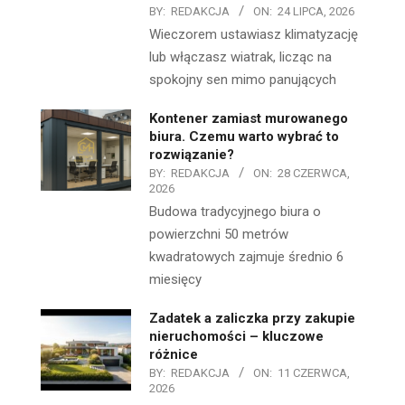
BY:
REDAKCJA
ON:
24 LIPCA, 2026
Wieczorem ustawiasz klimatyzację
lub włączasz wiatrak, licząc na
spokojny sen mimo panujących
Kontener zamiast murowanego
biura. Czemu warto wybrać to
rozwiązanie?
BY:
REDAKCJA
ON:
28 CZERWCA,
2026
Budowa tradycyjnego biura o
powierzchni 50 metrów
kwadratowych zajmuje średnio 6
miesięcy
Zadatek a zaliczka przy zakupie
nieruchomości – kluczowe
różnice
BY:
REDAKCJA
ON:
11 CZERWCA,
2026