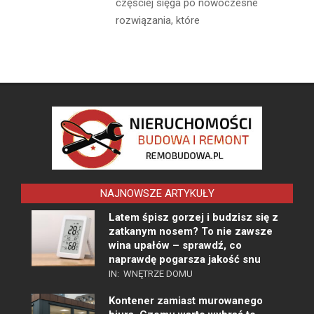
częściej sięga po nowoczesne
rozwiązania, które
NAJNOWSZE ARTYKUŁY
Latem śpisz gorzej i budzisz się z
zatkanym nosem? To nie zawsze
wina upałów – sprawdź, co
naprawdę pogarsza jakość snu
IN:
WNĘTRZE DOMU
Kontener zamiast murowanego