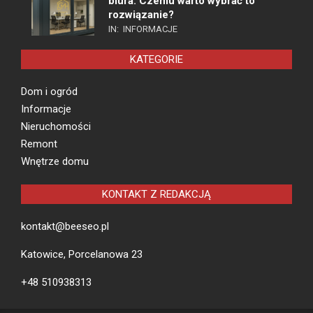
biura. Czemu warto wybrać to
rozwiązanie?
IN:
INFORMACJE
KATEGORIE
Dom i ogród
Informacje
Nieruchomości
Remont
Wnętrze domu
KONTAKT Z REDAKCJĄ
kontakt@beeseo.pl
Katowice, Porcelanowa 23
+48 510938313