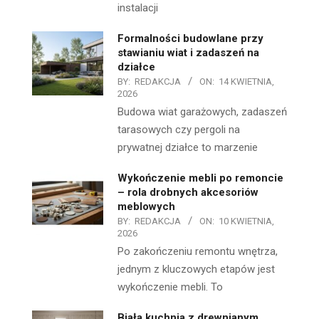
instalacji
Formalności budowlane przy
stawianiu wiat i zadaszeń na
działce
BY:
REDAKCJA
ON:
14 KWIETNIA,
2026
Budowa wiat garażowych, zadaszeń
tarasowych czy pergoli na
prywatnej działce to marzenie
Wykończenie mebli po remoncie
– rola drobnych akcesoriów
meblowych
BY:
REDAKCJA
ON:
10 KWIETNIA,
2026
Po zakończeniu remontu wnętrza,
jednym z kluczowych etapów jest
wykończenie mebli. To
Biała kuchnia z drewnianym