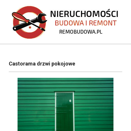
Skip
to
content
REMOBUDOWA.PL
Primary
Navigation
Castorama drzwi pokojowe
Menu