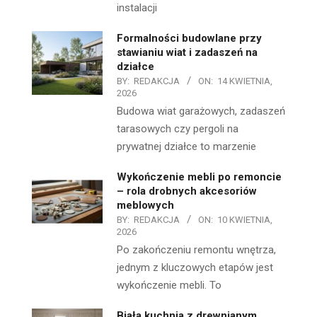
instalacji
Formalności budowlane przy
stawianiu wiat i zadaszeń na
działce
BY:
REDAKCJA
ON:
14 KWIETNIA,
2026
Budowa wiat garażowych, zadaszeń
tarasowych czy pergoli na
prywatnej działce to marzenie
Wykończenie mebli po remoncie
– rola drobnych akcesoriów
meblowych
BY:
REDAKCJA
ON:
10 KWIETNIA,
2026
Po zakończeniu remontu wnętrza,
jednym z kluczowych etapów jest
wykończenie mebli. To
Biała kuchnia z drewnianym