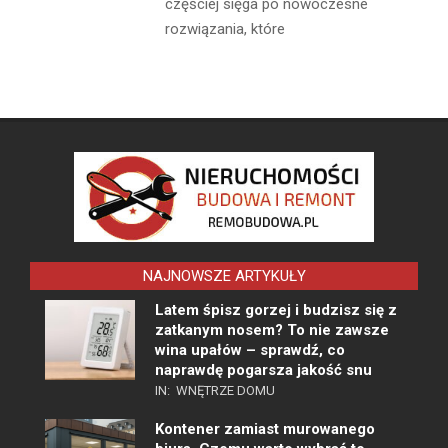
częściej sięga po nowoczesne
rozwiązania, które
NAJNOWSZE ARTYKUŁY
Latem śpisz gorzej i budzisz się z
zatkanym nosem? To nie zawsze
wina upałów – sprawdź, co
naprawdę pogarsza jakość snu
IN:
WNĘTRZE DOMU
Kontener zamiast murowanego