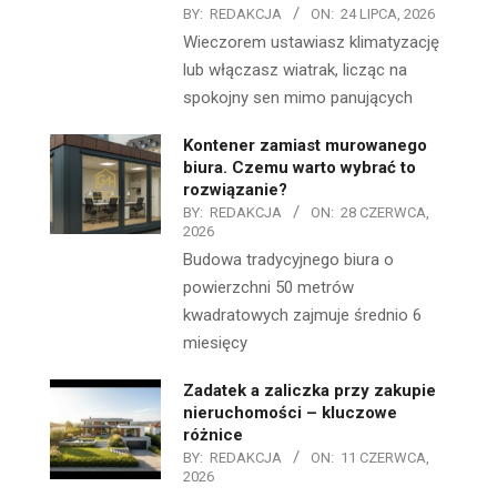
BY:
REDAKCJA
ON:
24 LIPCA, 2026
Wieczorem ustawiasz klimatyzację
lub włączasz wiatrak, licząc na
spokojny sen mimo panujących
Kontener zamiast murowanego
biura. Czemu warto wybrać to
rozwiązanie?
BY:
REDAKCJA
ON:
28 CZERWCA,
2026
Budowa tradycyjnego biura o
powierzchni 50 metrów
kwadratowych zajmuje średnio 6
miesięcy
Zadatek a zaliczka przy zakupie
nieruchomości – kluczowe
różnice
BY:
REDAKCJA
ON:
11 CZERWCA,
2026