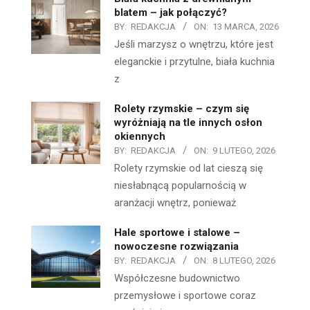
blatem – jak połączyć?
BY:
REDAKCJA
ON:
13 MARCA, 2026
Jeśli marzysz o wnętrzu, które jest
eleganckie i przytulne, biała kuchnia
z
Rolety rzymskie – czym się
wyróżniają na tle innych osłon
okiennych
BY:
REDAKCJA
ON:
9 LUTEGO, 2026
Rolety rzymskie od lat cieszą się
niesłabnącą popularnością w
aranżacji wnętrz, ponieważ
Hale sportowe i stalowe –
nowoczesne rozwiązania
BY:
REDAKCJA
ON:
8 LUTEGO, 2026
Współczesne budownictwo
przemysłowe i sportowe coraz