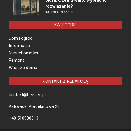
biura. Czemu warto wybrać to
rozwiązanie?
IN:
INFORMACJE
KATEGORIE
Dom i ogród
Informacje
Nieruchomości
Remont
Wnętrze domu
KONTAKT Z REDAKCJĄ
kontakt@beeseo.pl
Katowice, Porcelanowa 23
+48 510938313