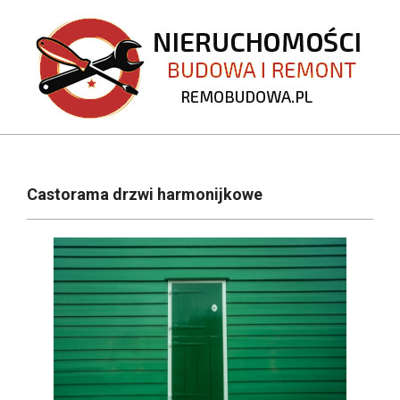
Skip
to
content
REMOBUDOWA.PL
Primary
Navigation
Castorama drzwi harmonijkowe
Menu