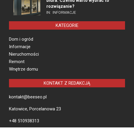
biura. Czemu warto wybrać to
rozwiązanie?
IN:
INFORMACJE
KATEGORIE
Dom i ogród
Informacje
Nieruchomości
Remont
Wnętrze domu
KONTAKT Z REDAKCJĄ
kontakt@beeseo.pl
Katowice, Porcelanowa 23
+48 510938313