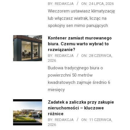
BY:
REDAKCJA
ON:
24 LIPCA, 2026
Wieczorem ustawiasz klimatyzację
lub włączasz wiatrak, licząc na
spokojny sen mimo panujących
Kontener zamiast murowanego
biura. Czemu warto wybrać to
rozwiązanie?
BY:
REDAKCJA
ON:
28 CZERWCA,
2026
Budowa tradycyjnego biura o
powierzchni 50 metrów
kwadratowych zajmuje średnio 6
miesięcy
Zadatek a zaliczka przy zakupie
nieruchomości – kluczowe
różnice
BY:
REDAKCJA
ON:
11 CZERWCA,
2026