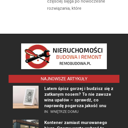
częściej sięga po nowoczesne
rozwiązania, które
NAJNOWSZE ARTYKUŁY
Latem śpisz gorzej i budzisz się z
zatkanym nosem? To nie zawsze
wina upałów – sprawdź, co
naprawdę pogarsza jakość snu
IN:
WNĘTRZE DOMU
Kontener zamiast murowanego