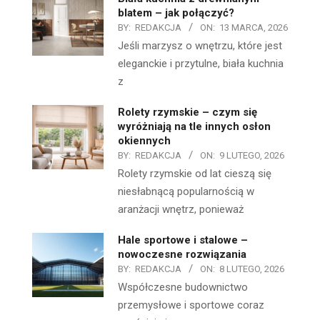
blatem – jak połączyć?
BY:
REDAKCJA
ON:
13 MARCA, 2026
Jeśli marzysz o wnętrzu, które jest
eleganckie i przytulne, biała kuchnia
z
Rolety rzymskie – czym się
wyróżniają na tle innych osłon
okiennych
BY:
REDAKCJA
ON:
9 LUTEGO, 2026
Rolety rzymskie od lat cieszą się
niesłabnącą popularnością w
aranżacji wnętrz, ponieważ
Hale sportowe i stalowe –
nowoczesne rozwiązania
BY:
REDAKCJA
ON:
8 LUTEGO, 2026
Współczesne budownictwo
przemysłowe i sportowe coraz