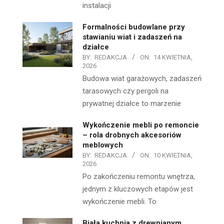
instalacji
Formalności budowlane przy
stawianiu wiat i zadaszeń na
działce
BY:
REDAKCJA
ON:
14 KWIETNIA,
2026
Budowa wiat garażowych, zadaszeń
tarasowych czy pergoli na
prywatnej działce to marzenie
Wykończenie mebli po remoncie
– rola drobnych akcesoriów
meblowych
BY:
REDAKCJA
ON:
10 KWIETNIA,
2026
Po zakończeniu remontu wnętrza,
jednym z kluczowych etapów jest
wykończenie mebli. To
Biała kuchnia z drewnianym