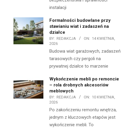
bezpieczeństwa i sprawności
instalacji
Formalności budowlane przy
stawianiu wiat i zadaszeń na
działce
BY:
REDAKCJA
ON:
14 KWIETNIA,
2026
Budowa wiat garażowych, zadaszeń
tarasowych czy pergoli na
prywatnej działce to marzenie
Wykończenie mebli po remoncie
– rola drobnych akcesoriów
meblowych
BY:
REDAKCJA
ON:
10 KWIETNIA,
2026
Po zakończeniu remontu wnętrza,
jednym z kluczowych etapów jest
wykończenie mebli. To