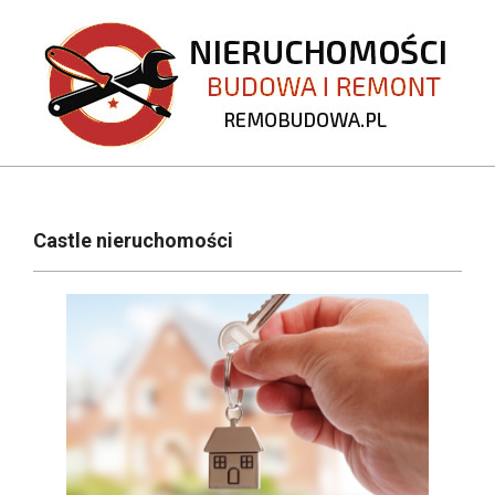
Skip
to
content
REMOBUDOWA.PL
Primary
Navigation
Castle nieruchomości
Menu