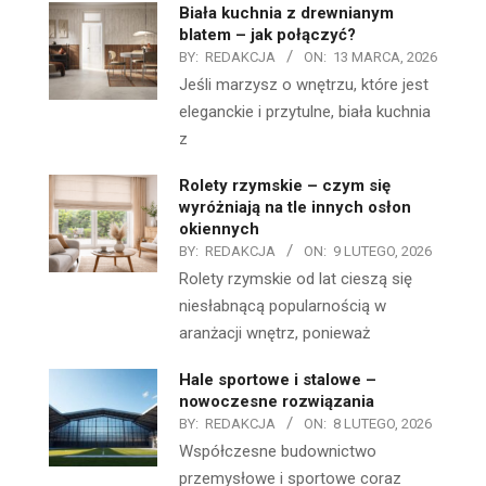
Biała kuchnia z drewnianym
blatem – jak połączyć?
BY:
REDAKCJA
ON:
13 MARCA, 2026
Jeśli marzysz o wnętrzu, które jest
eleganckie i przytulne, biała kuchnia
z
Rolety rzymskie – czym się
wyróżniają na tle innych osłon
okiennych
BY:
REDAKCJA
ON:
9 LUTEGO, 2026
Rolety rzymskie od lat cieszą się
niesłabnącą popularnością w
aranżacji wnętrz, ponieważ
Hale sportowe i stalowe –
nowoczesne rozwiązania
BY:
REDAKCJA
ON:
8 LUTEGO, 2026
Współczesne budownictwo
przemysłowe i sportowe coraz