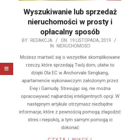
Wyszukiwanie lub sprzedaż
nieruchomości w prosty i
opłacalny sposób
2019-
BY:
REDAKCJA
ON:
19 LISTOPADA, 2019
IN:
NIERUCHOMOŚCI
11-
19
Możesz martwić się o wszystkie skomplikowane
rzeczy, które sprzedają Twój dom, ułatw to
dzięki Ola EC w Anchorvale Sengkang,
apartamencie wykonawczym założonym przez
Evię i Gamudę. Stresując się, nie można
opracowywać najbardziej inteligentnych opcji. W
następnym artykule otrzymasz niezbędne
informacje, które z pewnością pomogą złagodzić
stres i niepokój, a tym samym pomogą ci
dokonać
CZYTAJ WIĘCEJ