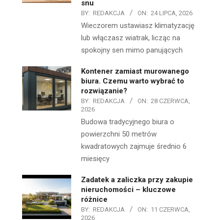
snu
BY:
REDAKCJA
ON:
24 LIPCA, 2026
Wieczorem ustawiasz klimatyzację
lub włączasz wiatrak, licząc na
spokojny sen mimo panujących
Kontener zamiast murowanego
biura. Czemu warto wybrać to
rozwiązanie?
BY:
REDAKCJA
ON:
28 CZERWCA,
2026
Budowa tradycyjnego biura o
powierzchni 50 metrów
kwadratowych zajmuje średnio 6
miesięcy
Zadatek a zaliczka przy zakupie
nieruchomości – kluczowe
różnice
BY:
REDAKCJA
ON:
11 CZERWCA,
2026