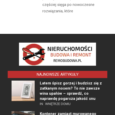
częściej sięga po nowoczesne
rozwiązania, które
NAJNOWSZE ARTYKUŁY
Latem śpisz gorzej i budzisz się z
zatkanym nosem? To nie zawsze
wina upałów – sprawdź, co
naprawdę pogarsza jakość snu
IN:
WNĘTRZE DOMU
Kontener zamiast murowanego