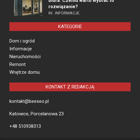
biura. Czemu warto wybrać to
rozwiązanie?
IN:
INFORMACJE
KATEGORIE
Dom i ogród
Informacje
Nieruchomości
Remont
Wnętrze domu
KONTAKT Z REDAKCJĄ
kontakt@beeseo.pl
Katowice, Porcelanowa 23
+48 510938313