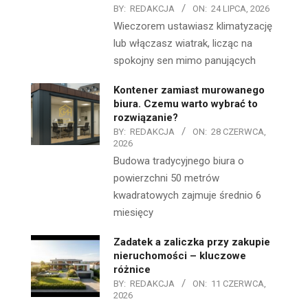
BY:
REDAKCJA
ON:
24 LIPCA, 2026
Wieczorem ustawiasz klimatyzację
lub włączasz wiatrak, licząc na
spokojny sen mimo panujących
Kontener zamiast murowanego
biura. Czemu warto wybrać to
rozwiązanie?
BY:
REDAKCJA
ON:
28 CZERWCA,
2026
Budowa tradycyjnego biura o
powierzchni 50 metrów
kwadratowych zajmuje średnio 6
miesięcy
Zadatek a zaliczka przy zakupie
nieruchomości – kluczowe
różnice
BY:
REDAKCJA
ON:
11 CZERWCA,
2026