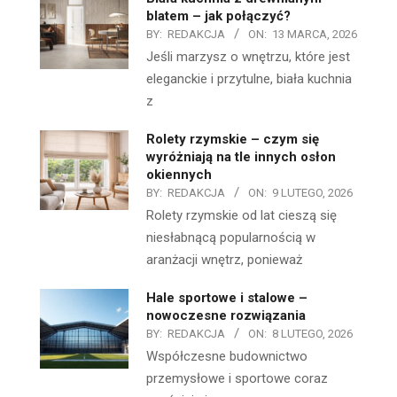
blatem – jak połączyć?
BY:
REDAKCJA
ON:
13 MARCA, 2026
Jeśli marzysz o wnętrzu, które jest
eleganckie i przytulne, biała kuchnia
z
Rolety rzymskie – czym się
wyróżniają na tle innych osłon
okiennych
BY:
REDAKCJA
ON:
9 LUTEGO, 2026
Rolety rzymskie od lat cieszą się
niesłabnącą popularnością w
aranżacji wnętrz, ponieważ
Hale sportowe i stalowe –
nowoczesne rozwiązania
BY:
REDAKCJA
ON:
8 LUTEGO, 2026
Współczesne budownictwo
przemysłowe i sportowe coraz