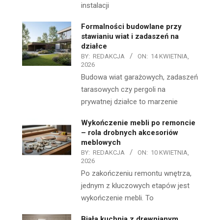
instalacji
Formalności budowlane przy
stawianiu wiat i zadaszeń na
działce
BY:
REDAKCJA
ON:
14 KWIETNIA,
2026
Budowa wiat garażowych, zadaszeń
tarasowych czy pergoli na
prywatnej działce to marzenie
Wykończenie mebli po remoncie
– rola drobnych akcesoriów
meblowych
BY:
REDAKCJA
ON:
10 KWIETNIA,
2026
Po zakończeniu remontu wnętrza,
jednym z kluczowych etapów jest
wykończenie mebli. To
Biała kuchnia z drewnianym