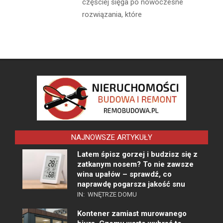
częściej sięga po nowoczesne
rozwiązania, które
NAJNOWSZE ARTYKUŁY
Latem śpisz gorzej i budzisz się z
zatkanym nosem? To nie zawsze
wina upałów – sprawdź, co
naprawdę pogarsza jakość snu
IN:
WNĘTRZE DOMU
Kontener zamiast murowanego