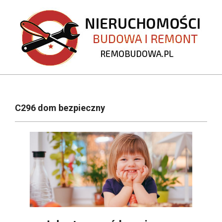
Skip
to
content
REMOBUDOWA.PL
Primary
Navigation
C296 dom bezpieczny
Menu