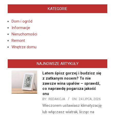
KATEGORIE
Dom i ogród
Informacje
Nieruchomości
Remont
Wnętrze domu
NAJNOWSZE ARTYKUŁY
Latem śpisz gorzej i budzisz się
z zatkanym nosem? To nie
zawsze wina upałów – sprawdź,
co naprawdę pogarsza jakość
snu
BY:
REDAKCJA
ON:
24 LIPCA, 2026
Wieczorem ustawiasz klimatyzację
lub włączasz wiatrak, licząc na