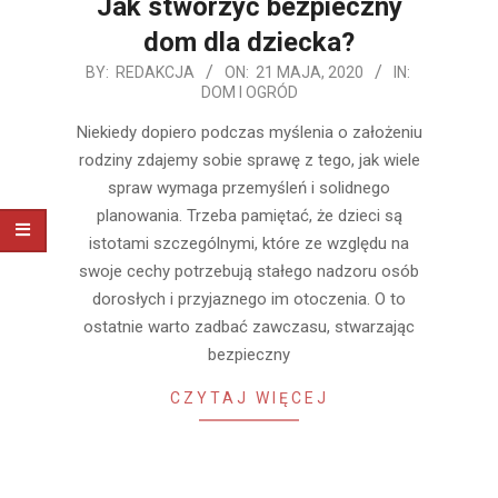
Jak stworzyć bezpieczny
dom dla dziecka?
2020-
BY:
REDAKCJA
ON:
21 MAJA, 2020
IN:
DOM I OGRÓD
05-
21
Niekiedy dopiero podczas myślenia o założeniu
rodziny zdajemy sobie sprawę z tego, jak wiele
spraw wymaga przemyśleń i solidnego
planowania. Trzeba pamiętać, że dzieci są
istotami szczególnymi, które ze względu na
swoje cechy potrzebują stałego nadzoru osób
dorosłych i przyjaznego im otoczenia. O to
ostatnie warto zadbać zawczasu, stwarzając
bezpieczny
CZYTAJ WIĘCEJ