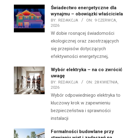
Świadectwo energetyczne dla
wynajmu – obowiązki właściciela
BY:
REDAKCJA
ON:
9 CZERWCA,
2026
W dobie rosnącej świadomości
ekologicznej oraz zaostrzających
się przepisów dotyczących
efektywności energetycznej,
Wybór elektryka – na co zwrócić
uwagę
BY:
REDAKCJA
ON:
28 KWIETNIA,
2026
Wybór odpowiedniego elektryka to
kluczowy krok w zapewnieniu
bezpieczeństwa i sprawności
instalacji
Formalności budowlane przy
stawianiu wiat i zadaszeń na