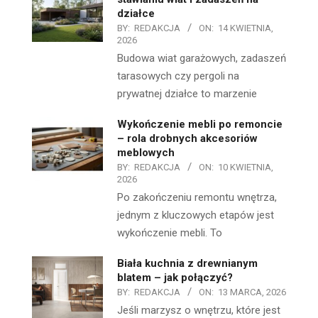
działce
BY:
REDAKCJA
ON:
14 KWIETNIA,
2026
Budowa wiat garażowych, zadaszeń
tarasowych czy pergoli na
prywatnej działce to marzenie
Wykończenie mebli po remoncie
– rola drobnych akcesoriów
meblowych
BY:
REDAKCJA
ON:
10 KWIETNIA,
2026
Po zakończeniu remontu wnętrza,
jednym z kluczowych etapów jest
wykończenie mebli. To
Biała kuchnia z drewnianym
blatem – jak połączyć?
BY:
REDAKCJA
ON:
13 MARCA, 2026
Jeśli marzysz o wnętrzu, które jest