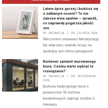
Latem śpisz gorzej i budzisz się
z zatkanym nosem? To nie
zawsze wina upałów – sprawdź,
co naprawdę pogarsza jakość
snu
BY:
REDAKCJA
ON:
24 LIPCA, 2026
Wieczorem ustawiasz klimatyzację
lub włączasz wiatrak, licząc na
spokojny sen mimo panujących
Kontener zamiast murowanego
biura. Czemu warto wybrać to
rozwiązanie?
BY:
REDAKCJA
ON:
28 CZERWCA,
2026
Budowa tradycyjnego biura o
powierzchni 50 metrów
kwadratowych zajmuje średnio 6
miesięcy