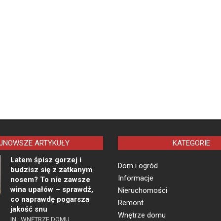
JNOWSZE ARTYKUŁY
KATEGORIE
Latem śpisz gorzej i
Dom i ogród
budzisz się z zatkanym
Informacje
nosem? To nie zawsze
wina upałów – sprawdź,
Nieruchomości
co naprawdę pogarsza
Remont
jakość snu
Wnętrze domu
IN:
WNĘTRZE DOMU