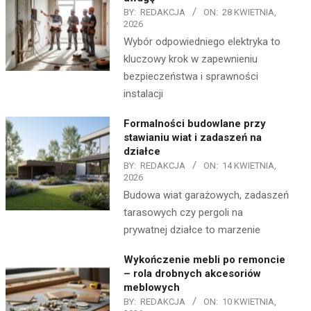
BY:
REDAKCJA
ON:
28 KWIETNIA,
2026
Wybór odpowiedniego elektryka to
kluczowy krok w zapewnieniu
bezpieczeństwa i sprawności
instalacji
Formalności budowlane przy
stawianiu wiat i zadaszeń na
działce
BY:
REDAKCJA
ON:
14 KWIETNIA,
2026
Budowa wiat garażowych, zadaszeń
tarasowych czy pergoli na
prywatnej działce to marzenie
Wykończenie mebli po remoncie
– rola drobnych akcesoriów
meblowych
BY:
REDAKCJA
ON:
10 KWIETNIA,