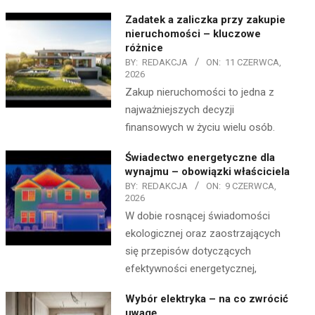
Zadatek a zaliczka przy zakupie
nieruchomości – kluczowe
różnice
BY:
REDAKCJA
ON:
11 CZERWCA,
2026
Zakup nieruchomości to jedna z
najważniejszych decyzji
finansowych w życiu wielu osób.
Świadectwo energetyczne dla
wynajmu – obowiązki właściciela
BY:
REDAKCJA
ON:
9 CZERWCA,
2026
W dobie rosnącej świadomości
ekologicznej oraz zaostrzających
się przepisów dotyczących
efektywności energetycznej,
Wybór elektryka – na co zwrócić
uwagę