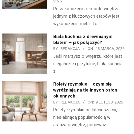
2026
Po zakończeniu remontu wnętrza,
jednym z kluczowych etapów jest
wykończenie mebli. To
Biała kuchnia z drewnianym
blatem – jak połączyć?
BY:
REDAKCJA
ON:
13 MARCA, 2026
Jeśli marzysz o wnętrzu, które jest
eleganckie i przytulne, biała kuchnia
z
Rolety rzymskie – czym się
wyróżniają na tle innych osłon
okiennych
BY:
REDAKCJA
ON:
9 LUTEGO, 2026
Rolety rzymskie od lat cieszą się
niesłabnącą popularnością w
aranżacji wnętrz, ponieważ