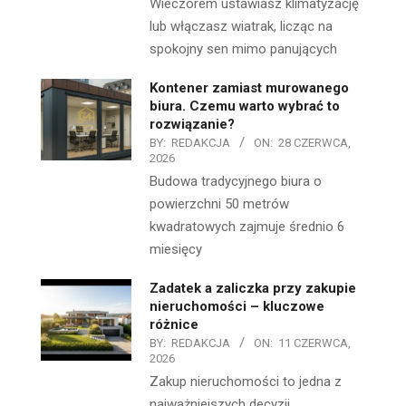
Wieczorem ustawiasz klimatyzację
lub włączasz wiatrak, licząc na
spokojny sen mimo panujących
Kontener zamiast murowanego
biura. Czemu warto wybrać to
rozwiązanie?
BY:
REDAKCJA
ON:
28 CZERWCA,
2026
Budowa tradycyjnego biura o
powierzchni 50 metrów
kwadratowych zajmuje średnio 6
miesięcy
Zadatek a zaliczka przy zakupie
nieruchomości – kluczowe
różnice
BY:
REDAKCJA
ON:
11 CZERWCA,
2026
Zakup nieruchomości to jedna z
najważniejszych decyzji