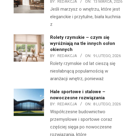
BY:
REDAKCJA
ON:
13 MARCA, 2026
Jeśli marzysz o wnętrzu, które jest
eleganckie i przytulne, biała kuchnia
z
Rolety rzymskie – czym się
wyróżniają na tle innych osłon
okiennych
BY:
REDAKCJA
ON:
9 LUTEGO, 2026
Rolety rzymskie od lat cieszą się
niesłabnącą popularnością w
aranżacji wnętrz, ponieważ
Hale sportowe i stalowe –
nowoczesne rozwiązania
BY:
REDAKCJA
ON:
8 LUTEGO, 2026
Współczesne budownictwo
przemysłowe i sportowe coraz
częściej sięga po nowoczesne
rozwiązania, które