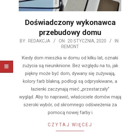
Doświadczony wykonawca
przebudowy domu
2020-
BY:
REDAKCJA
ON:
20 STYCZNIA, 2020
IN:
REMONT
01-
20
Kiedy dom mieszka w domu od kilku lat, oznaki
zużycia są nieuniknione. Bez względu na to, jak
piękny może być dom, dywany się zużywają,
kolory farb blakną, podłogi są odpryskiwane, a
łazienki zaczynają mieć „przestarzały”
wygląd. Aby to naprawić, właściciele domów mają
szeroki wybór, od skromnego odświeżenia za
pomocą nowej farby i
CZYTAJ WIĘCEJ