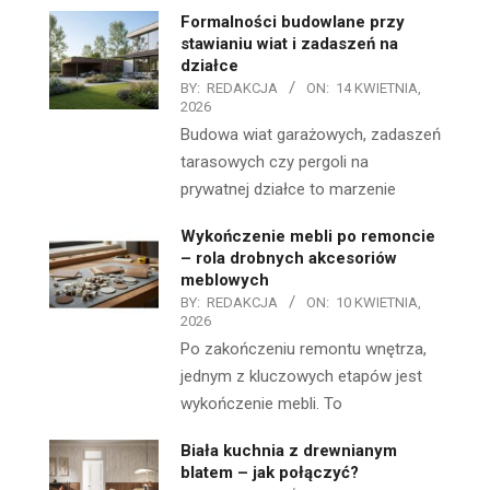
Formalności budowlane przy
stawianiu wiat i zadaszeń na
działce
BY:
REDAKCJA
ON:
14 KWIETNIA,
2026
Budowa wiat garażowych, zadaszeń
tarasowych czy pergoli na
prywatnej działce to marzenie
Wykończenie mebli po remoncie
– rola drobnych akcesoriów
meblowych
BY:
REDAKCJA
ON:
10 KWIETNIA,
2026
Po zakończeniu remontu wnętrza,
jednym z kluczowych etapów jest
wykończenie mebli. To
Biała kuchnia z drewnianym
blatem – jak połączyć?