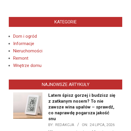
KATEGORIE
Dom i ogród
Informacje
Nieruchomości
Remont
Wnętrze domu
NAJNOWSZE ARTYKUŁY
Latem śpisz gorzej i budzisz się
z zatkanym nosem? To nie
zawsze wina upałów – sprawdź,
co naprawdę pogarsza jakość
snu
BY:
REDAKCJA
ON:
24 LIPCA, 2026