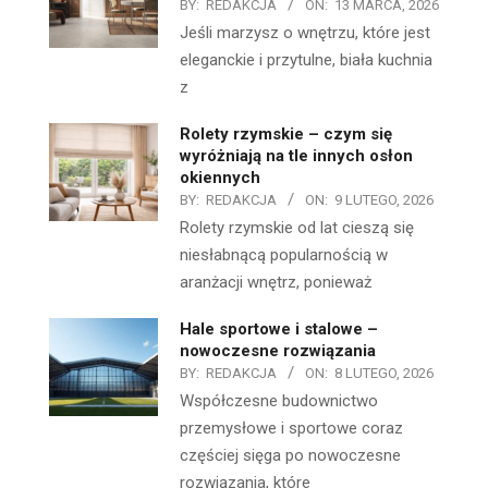
BY:
REDAKCJA
ON:
13 MARCA, 2026
Jeśli marzysz o wnętrzu, które jest
eleganckie i przytulne, biała kuchnia
z
Rolety rzymskie – czym się
wyróżniają na tle innych osłon
okiennych
BY:
REDAKCJA
ON:
9 LUTEGO, 2026
Rolety rzymskie od lat cieszą się
niesłabnącą popularnością w
aranżacji wnętrz, ponieważ
Hale sportowe i stalowe –
nowoczesne rozwiązania
BY:
REDAKCJA
ON:
8 LUTEGO, 2026
Współczesne budownictwo
przemysłowe i sportowe coraz
częściej sięga po nowoczesne
rozwiązania, które