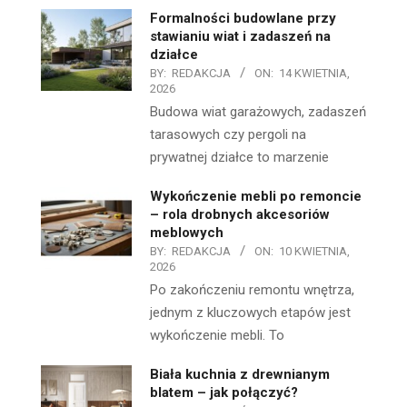
Formalności budowlane przy
stawianiu wiat i zadaszeń na
działce
BY:
REDAKCJA
ON:
14 KWIETNIA,
2026
Budowa wiat garażowych, zadaszeń
tarasowych czy pergoli na
prywatnej działce to marzenie
Wykończenie mebli po remoncie
– rola drobnych akcesoriów
meblowych
BY:
REDAKCJA
ON:
10 KWIETNIA,
2026
Po zakończeniu remontu wnętrza,
jednym z kluczowych etapów jest
wykończenie mebli. To
Biała kuchnia z drewnianym
blatem – jak połączyć?