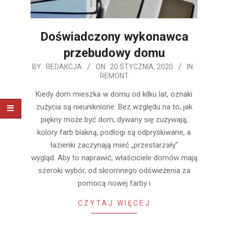
Doświadczony wykonawca
przebudowy domu
2020-
BY:
REDAKCJA
ON:
20 STYCZNIA, 2020
IN:
REMONT
01-
20
Kiedy dom mieszka w domu od kilku lat, oznaki
zużycia są nieuniknione. Bez względu na to, jak
piękny może być dom, dywany się zużywają,
kolory farb blakną, podłogi są odpryskiwane, a
łazienki zaczynają mieć „przestarzały”
wygląd. Aby to naprawić, właściciele domów mają
szeroki wybór, od skromnego odświeżenia za
pomocą nowej farby i
CZYTAJ WIĘCEJ