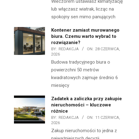
Wieczorem ustawiasz klimatyzację
lub włączasz wiatrak, licząc na
spokojny sen mimo panujących
Kontener zamiast murowanego
biura. Czemu warto wybrać to
rozwiązanie?
BY:
REDAKCJA
ON:
28 CZERWCA,
2026
Budowa tradycyjnego biura o
powierzchni 50 metrów
kwadratowych zajmuje średnio 6
miesięcy
Zadatek a zaliczka przy zakupie
nieruchomości – kluczowe
różnice
BY:
REDAKCJA
ON:
11 CZERWCA,
2026
Zakup nieruchomości to jedna z
najważniejszych decyzji