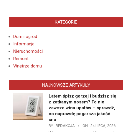
KATEGORIE
Dom i ogród
Informacje
Nieruchomości
Remont
Wnętrze domu
NAJNOWSZE ARTYKUŁY
Latem śpisz gorzej i budzisz się
z zatkanym nosem? To nie
zawsze wina upałów – sprawdź,
co naprawdę pogarsza jakość
snu
BY:
REDAKCJA
ON:
24 LIPCA, 2026