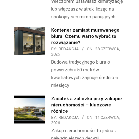
Wieczorem ustawiasz klimatyzację
lub włączasz wiatrak, licząc na
spokojny sen mimo panujących
Kontener zamiast murowanego
biura. Czemu warto wybrać to
rozwiązanie?
BY:
REDAKCJA
ON:
28 CZERWCA,
2026
Budowa tradycyjnego biura o
powierzchni 50 metrów
kwadratowych zajmuje średnio 6
miesięcy
Zadatek a zaliczka przy zakupie
nieruchomości – kluczowe
różnice
BY:
REDAKCJA
ON:
11 CZERWCA,
2026
Zakup nieruchomości to jedna z
najważniejszych decyzji