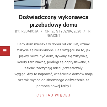
Doświadczony wykonawca
przebudowy domu
2020-
BY:
REDAKCJA
ON:
20 STYCZNIA, 2020
IN:
REMONT
01-
20
Kiedy dom mieszka w domu od kilku lat, oznaki
zużycia są nieuniknione. Bez względu na to, jak
piękny może być dom, dywany się zużywają,
kolory farb blakną, podłogi są odpryskiwane, a
łazienki zaczynają mieć „przestarzały”
wygląd. Aby to naprawić, właściciele domów mają
szeroki wybór, od skromnego odświeżenia za
pomocą nowej farby i
CZYTAJ WIĘCEJ