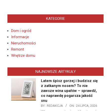
KATEGORIE
Dom i ogród
Informacje
Nieruchomości
Remont
Wnętrze domu
NAJNOWSZE ARTYKUŁY
Latem śpisz gorzej i budzisz się
z zatkanym nosem? To nie
zawsze wina upałów – sprawdź,
co naprawdę pogarsza jakość
snu
BY:
REDAKCJA
ON:
24 LIPCA, 2026