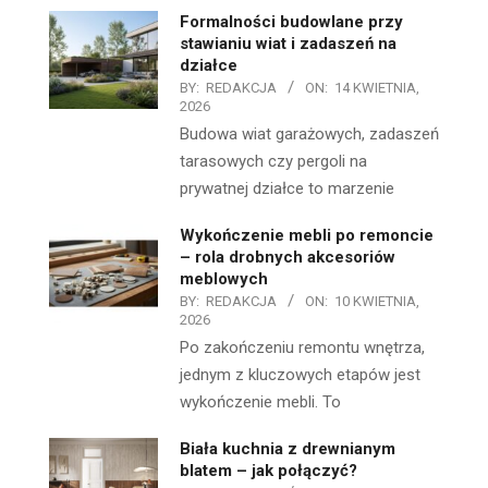
Formalności budowlane przy
stawianiu wiat i zadaszeń na
działce
BY:
REDAKCJA
ON:
14 KWIETNIA,
2026
Budowa wiat garażowych, zadaszeń
tarasowych czy pergoli na
prywatnej działce to marzenie
Wykończenie mebli po remoncie
– rola drobnych akcesoriów
meblowych
BY:
REDAKCJA
ON:
10 KWIETNIA,
2026
Po zakończeniu remontu wnętrza,
jednym z kluczowych etapów jest
wykończenie mebli. To
Biała kuchnia z drewnianym
blatem – jak połączyć?