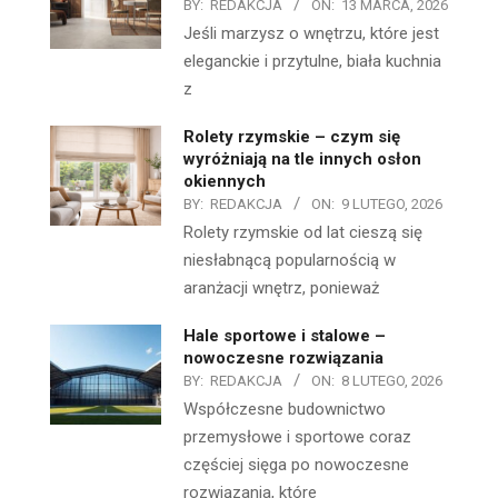
BY:
REDAKCJA
ON:
13 MARCA, 2026
Jeśli marzysz o wnętrzu, które jest
eleganckie i przytulne, biała kuchnia
z
Rolety rzymskie – czym się
wyróżniają na tle innych osłon
okiennych
BY:
REDAKCJA
ON:
9 LUTEGO, 2026
Rolety rzymskie od lat cieszą się
niesłabnącą popularnością w
aranżacji wnętrz, ponieważ
Hale sportowe i stalowe –
nowoczesne rozwiązania
BY:
REDAKCJA
ON:
8 LUTEGO, 2026
Współczesne budownictwo
przemysłowe i sportowe coraz
częściej sięga po nowoczesne
rozwiązania, które