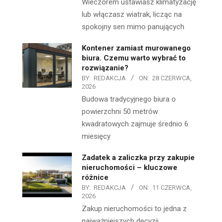
Wieczorem ustawiasz klimatyzację
lub włączasz wiatrak, licząc na
spokojny sen mimo panujących
Kontener zamiast murowanego
biura. Czemu warto wybrać to
rozwiązanie?
BY:
REDAKCJA
ON:
28 CZERWCA,
2026
Budowa tradycyjnego biura o
powierzchni 50 metrów
kwadratowych zajmuje średnio 6
miesięcy
Zadatek a zaliczka przy zakupie
nieruchomości – kluczowe
różnice
BY:
REDAKCJA
ON:
11 CZERWCA,
2026
Zakup nieruchomości to jedna z
najważniejszych decyzji