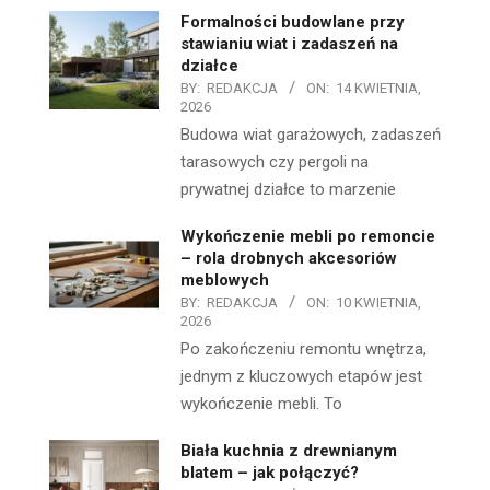
Formalności budowlane przy
stawianiu wiat i zadaszeń na
działce
BY:
REDAKCJA
ON:
14 KWIETNIA,
2026
Budowa wiat garażowych, zadaszeń
tarasowych czy pergoli na
prywatnej działce to marzenie
Wykończenie mebli po remoncie
– rola drobnych akcesoriów
meblowych
BY:
REDAKCJA
ON:
10 KWIETNIA,
2026
Po zakończeniu remontu wnętrza,
jednym z kluczowych etapów jest
wykończenie mebli. To
Biała kuchnia z drewnianym
blatem – jak połączyć?