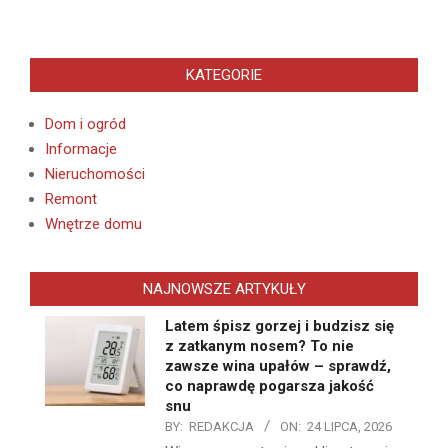
KATEGORIE
Dom i ogród
Informacje
Nieruchomości
Remont
Wnętrze domu
NAJNOWSZE ARTYKUŁY
Latem śpisz gorzej i budzisz się
z zatkanym nosem? To nie
zawsze wina upałów – sprawdź,
co naprawdę pogarsza jakość
snu
BY:
REDAKCJA
ON:
24 LIPCA, 2026