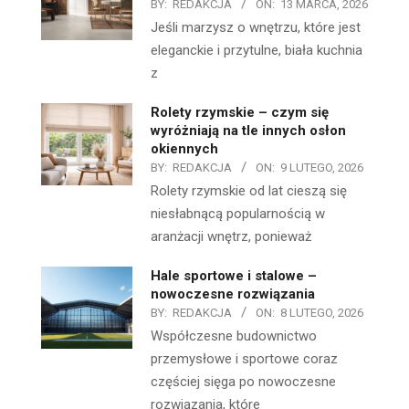
BY:
REDAKCJA
ON:
13 MARCA, 2026
Jeśli marzysz o wnętrzu, które jest
eleganckie i przytulne, biała kuchnia
z
Rolety rzymskie – czym się
wyróżniają na tle innych osłon
okiennych
BY:
REDAKCJA
ON:
9 LUTEGO, 2026
Rolety rzymskie od lat cieszą się
niesłabnącą popularnością w
aranżacji wnętrz, ponieważ
Hale sportowe i stalowe –
nowoczesne rozwiązania
BY:
REDAKCJA
ON:
8 LUTEGO, 2026
Współczesne budownictwo
przemysłowe i sportowe coraz
częściej sięga po nowoczesne
rozwiązania, które