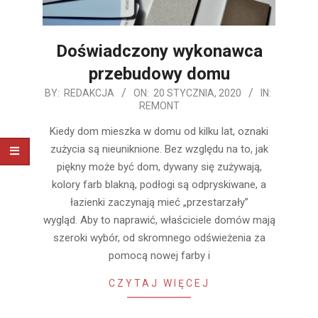
Doświadczony wykonawca
przebudowy domu
2020-
BY:
REDAKCJA
ON:
20 STYCZNIA, 2020
IN:
REMONT
01-
20
Kiedy dom mieszka w domu od kilku lat, oznaki
zużycia są nieuniknione. Bez względu na to, jak
piękny może być dom, dywany się zużywają,
kolory farb blakną, podłogi są odpryskiwane, a
łazienki zaczynają mieć „przestarzały”
wygląd. Aby to naprawić, właściciele domów mają
szeroki wybór, od skromnego odświeżenia za
pomocą nowej farby i
CZYTAJ WIĘCEJ