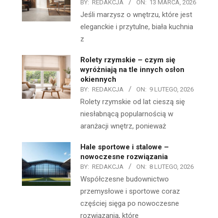
BY:
REDAKCJA
ON:
13 MARCA, 2026
Jeśli marzysz o wnętrzu, które jest
eleganckie i przytulne, biała kuchnia
z
Rolety rzymskie – czym się
wyróżniają na tle innych osłon
okiennych
BY:
REDAKCJA
ON:
9 LUTEGO, 2026
Rolety rzymskie od lat cieszą się
niesłabnącą popularnością w
aranżacji wnętrz, ponieważ
Hale sportowe i stalowe –
nowoczesne rozwiązania
BY:
REDAKCJA
ON:
8 LUTEGO, 2026
Współczesne budownictwo
przemysłowe i sportowe coraz
częściej sięga po nowoczesne
rozwiązania, które