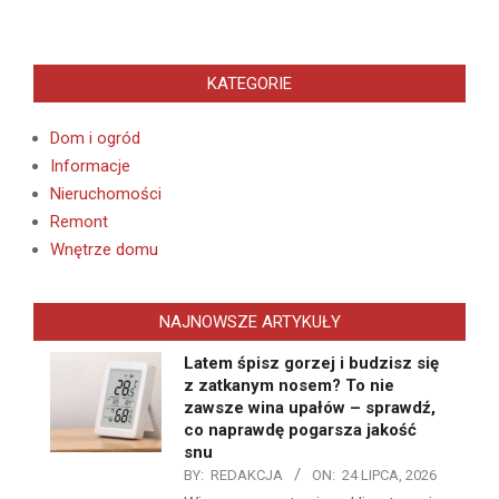
KATEGORIE
Dom i ogród
Informacje
Nieruchomości
Remont
Wnętrze domu
NAJNOWSZE ARTYKUŁY
Latem śpisz gorzej i budzisz się
z zatkanym nosem? To nie
zawsze wina upałów – sprawdź,
co naprawdę pogarsza jakość
snu
BY:
REDAKCJA
ON:
24 LIPCA, 2026