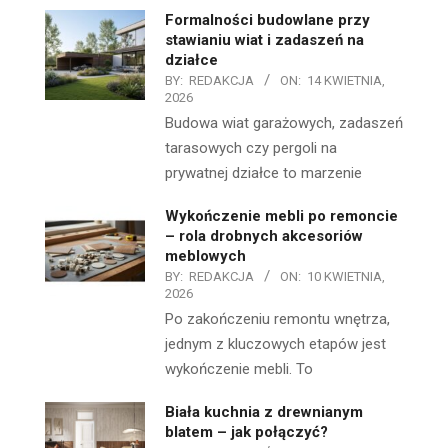
Formalności budowlane przy
stawianiu wiat i zadaszeń na
działce
BY:
REDAKCJA
ON:
14 KWIETNIA,
2026
Budowa wiat garażowych, zadaszeń
tarasowych czy pergoli na
prywatnej działce to marzenie
Wykończenie mebli po remoncie
– rola drobnych akcesoriów
meblowych
BY:
REDAKCJA
ON:
10 KWIETNIA,
2026
Po zakończeniu remontu wnętrza,
jednym z kluczowych etapów jest
wykończenie mebli. To
Biała kuchnia z drewnianym
blatem – jak połączyć?