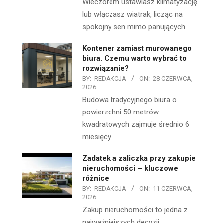
Wieczorem ustawiasz klimatyzację
lub włączasz wiatrak, licząc na
spokojny sen mimo panujących
Kontener zamiast murowanego
biura. Czemu warto wybrać to
rozwiązanie?
BY:
REDAKCJA
ON:
28 CZERWCA,
2026
Budowa tradycyjnego biura o
powierzchni 50 metrów
kwadratowych zajmuje średnio 6
miesięcy
Zadatek a zaliczka przy zakupie
nieruchomości – kluczowe
różnice
BY:
REDAKCJA
ON:
11 CZERWCA,
2026
Zakup nieruchomości to jedna z
najważniejszych decyzji