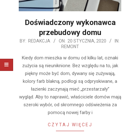
Doświadczony wykonawca
przebudowy domu
2020-
BY:
REDAKCJA
ON:
20 STYCZNIA, 2020
IN:
REMONT
01-
20
Kiedy dom mieszka w domu od kilku lat, oznaki
zużycia są nieuniknione. Bez względu na to, jak
piękny może być dom, dywany się zużywają,
kolory farb blakną, podłogi są odpryskiwane, a
łazienki zaczynają mieć „przestarzały”
wygląd. Aby to naprawić, właściciele domów mają
szeroki wybór, od skromnego odświeżenia za
pomocą nowej farby i
CZYTAJ WIĘCEJ