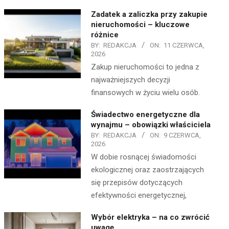
Zadatek a zaliczka przy zakupie
nieruchomości – kluczowe
różnice
BY:
REDAKCJA
ON:
11 CZERWCA,
2026
Zakup nieruchomości to jedna z
najważniejszych decyzji
finansowych w życiu wielu osób.
Świadectwo energetyczne dla
wynajmu – obowiązki właściciela
BY:
REDAKCJA
ON:
9 CZERWCA,
2026
W dobie rosnącej świadomości
ekologicznej oraz zaostrzających
się przepisów dotyczących
efektywności energetycznej,
Wybór elektryka – na co zwrócić
uwagę