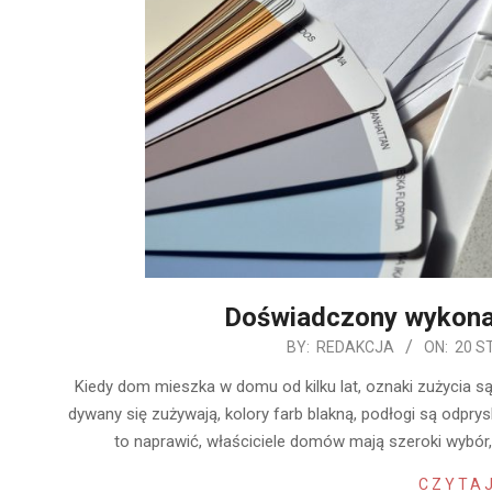
Doświadczony wykon
2020-
BY:
REDAKCJA
ON:
20 S
01-
Kiedy dom mieszka w domu od kilku lat, oznaki zużycia są
20
dywany się zużywają, kolory farb blakną, podłogi są odprys
to naprawić, właściciele domów mają szeroki wybó
CZYTAJ