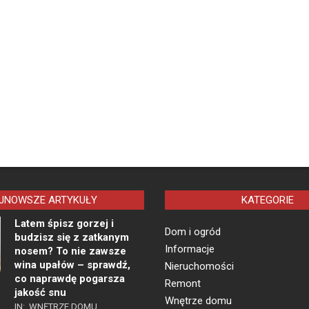
JNOWSZE ARTYKUŁY
KATEGORIE
Latem śpisz gorzej i
Dom i ogród
budzisz się z zatkanym
Informacje
nosem? To nie zawsze
wina upałów – sprawdź,
Nieruchomości
co naprawdę pogarsza
Remont
jakość snu
Wnętrze domu
IN:
WNĘTRZE DOMU