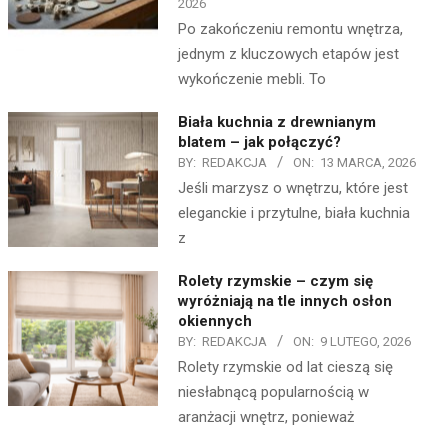
2026
Po zakończeniu remontu wnętrza,
jednym z kluczowych etapów jest
wykończenie mebli. To
Biała kuchnia z drewnianym
blatem – jak połączyć?
BY:
REDAKCJA
ON:
13 MARCA, 2026
Jeśli marzysz o wnętrzu, które jest
eleganckie i przytulne, biała kuchnia
z
Rolety rzymskie – czym się
wyróżniają na tle innych osłon
okiennych
BY:
REDAKCJA
ON:
9 LUTEGO, 2026
Rolety rzymskie od lat cieszą się
niesłabnącą popularnością w
aranżacji wnętrz, ponieważ