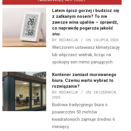
Latem śpisz gorzej i budzisz się
z zatkanym nosem? To nie
zawsze wina upałów – sprawdź,
co naprawdę pogarsza jakość
snu
BY:
REDAKCJA
ON:
24 LIPCA, 2026
Wieczorem ustawiasz klimatyzację
lub włączasz wiatrak, licząc na
spokojny sen mimo panujących
Kontener zamiast murowanego
biura. Czemu warto wybrać to
rozwiązanie?
BY:
REDAKCJA
ON:
28 CZERWCA,
2026
Budowa tradycyjnego biura o
powierzchni 50 metrów
kwadratowych zajmuje średnio 6
miesięcy