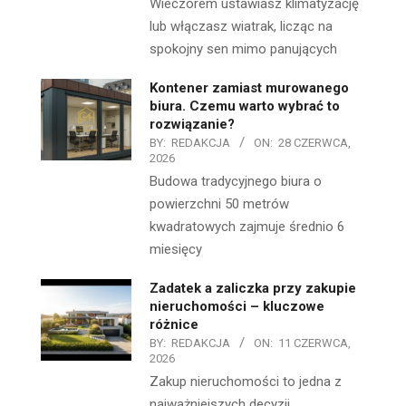
Wieczorem ustawiasz klimatyzację
lub włączasz wiatrak, licząc na
spokojny sen mimo panujących
Kontener zamiast murowanego
biura. Czemu warto wybrać to
rozwiązanie?
BY:
REDAKCJA
ON:
28 CZERWCA,
2026
Budowa tradycyjnego biura o
powierzchni 50 metrów
kwadratowych zajmuje średnio 6
miesięcy
Zadatek a zaliczka przy zakupie
nieruchomości – kluczowe
różnice
BY:
REDAKCJA
ON:
11 CZERWCA,
2026
Zakup nieruchomości to jedna z
najważniejszych decyzji