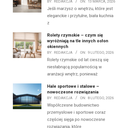
BY:
REDAKCJA
ON:
13 MARCA, 2026
Jeśli marzysz o wnętrzu, które jest
eleganckie i przytulne, biała kuchnia
z
Rolety rzymskie – czym się
wyróżniają na tle innych osłon
okiennych
BY:
REDAKCJA
ON:
9 LUTEGO, 2026
Rolety rzymskie od lat cieszą się
niesłabnącą popularnością w
aranżacji wnętrz, ponieważ
Hale sportowe i stalowe –
nowoczesne rozwiązania
BY:
REDAKCJA
ON:
8 LUTEGO, 2026
Współczesne budownictwo
przemysłowe i sportowe coraz
częściej sięga po nowoczesne
rozwiązania, które