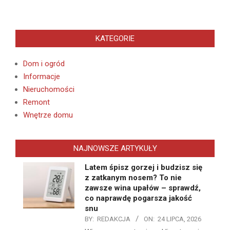
KATEGORIE
Dom i ogród
Informacje
Nieruchomości
Remont
Wnętrze domu
NAJNOWSZE ARTYKUŁY
Latem śpisz gorzej i budzisz się
z zatkanym nosem? To nie
zawsze wina upałów – sprawdź,
co naprawdę pogarsza jakość
snu
BY:
REDAKCJA
ON:
24 LIPCA, 2026