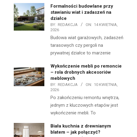
Formalności budowlane przy
stawianiu wiat i zadaszeń na
działce
BY:
REDAKCJA
ON:
14 KWIETNIA,
2026
Budowa wiat garażowych, zadaszeń
tarasowych czy pergoli na
prywatnej działce to marzenie
Wykończenie mebli po remoncie
– rola drobnych akcesoriów
meblowych
BY:
REDAKCJA
ON:
10 KWIETNIA,
2026
Po zakończeniu remontu wnętrza,
jednym z kluczowych etapów jest
wykończenie mebli. To
Biała kuchnia z drewnianym
blatem – jak połączyć?