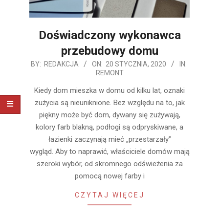
Doświadczony wykonawca
przebudowy domu
2020-
BY:
REDAKCJA
ON:
20 STYCZNIA, 2020
IN:
REMONT
01-
20
Kiedy dom mieszka w domu od kilku lat, oznaki
zużycia są nieuniknione. Bez względu na to, jak
piękny może być dom, dywany się zużywają,
kolory farb blakną, podłogi są odpryskiwane, a
łazienki zaczynają mieć „przestarzały”
wygląd. Aby to naprawić, właściciele domów mają
szeroki wybór, od skromnego odświeżenia za
pomocą nowej farby i
CZYTAJ WIĘCEJ