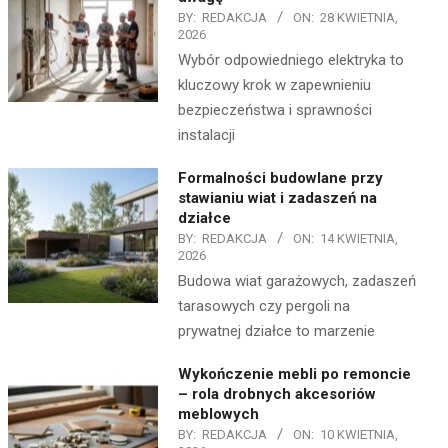
BY:
REDAKCJA
ON:
28 KWIETNIA,
2026
Wybór odpowiedniego elektryka to
kluczowy krok w zapewnieniu
bezpieczeństwa i sprawności
instalacji
Formalności budowlane przy
stawianiu wiat i zadaszeń na
działce
BY:
REDAKCJA
ON:
14 KWIETNIA,
2026
Budowa wiat garażowych, zadaszeń
tarasowych czy pergoli na
prywatnej działce to marzenie
Wykończenie mebli po remoncie
– rola drobnych akcesoriów
meblowych
BY:
REDAKCJA
ON:
10 KWIETNIA,