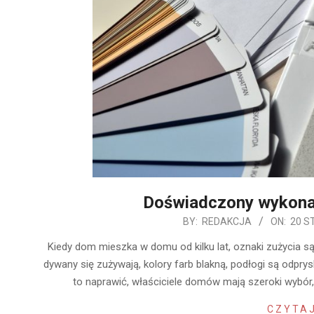
Doświadczony wykon
2020-
BY:
REDAKCJA
ON:
20 S
01-
Kiedy dom mieszka w domu od kilku lat, oznaki zużycia są
20
dywany się zużywają, kolory farb blakną, podłogi są odprys
to naprawić, właściciele domów mają szeroki wybó
CZYTAJ