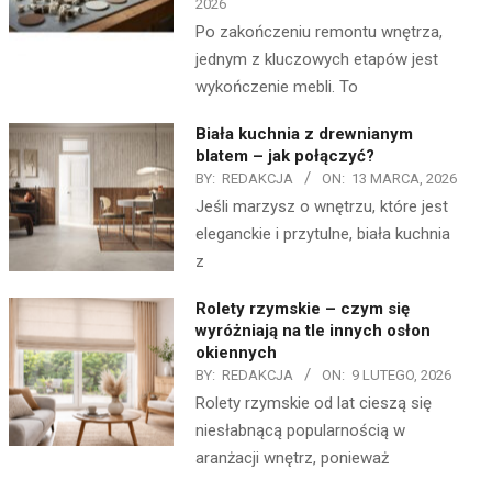
2026
Po zakończeniu remontu wnętrza,
jednym z kluczowych etapów jest
wykończenie mebli. To
Biała kuchnia z drewnianym
blatem – jak połączyć?
BY:
REDAKCJA
ON:
13 MARCA, 2026
Jeśli marzysz o wnętrzu, które jest
eleganckie i przytulne, biała kuchnia
z
Rolety rzymskie – czym się
wyróżniają na tle innych osłon
okiennych
BY:
REDAKCJA
ON:
9 LUTEGO, 2026
Rolety rzymskie od lat cieszą się
niesłabnącą popularnością w
aranżacji wnętrz, ponieważ