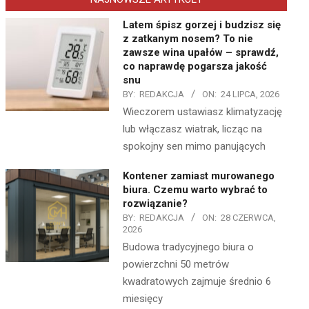
Latem śpisz gorzej i budzisz się
z zatkanym nosem? To nie
zawsze wina upałów – sprawdź,
co naprawdę pogarsza jakość
snu
BY:
REDAKCJA
ON:
24 LIPCA, 2026
Wieczorem ustawiasz klimatyzację
lub włączasz wiatrak, licząc na
spokojny sen mimo panujących
Kontener zamiast murowanego
biura. Czemu warto wybrać to
rozwiązanie?
BY:
REDAKCJA
ON:
28 CZERWCA,
2026
Budowa tradycyjnego biura o
powierzchni 50 metrów
kwadratowych zajmuje średnio 6
miesięcy