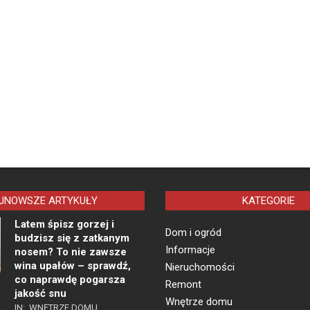
JNOWSZE ARTYKUŁY
KATEGORIE
Latem śpisz gorzej i
Dom i ogród
budzisz się z zatkanym
Informacje
nosem? To nie zawsze
wina upałów – sprawdź,
Nieruchomości
co naprawdę pogarsza
Remont
jakość snu
Wnętrze domu
IN:
WNĘTRZE DOMU