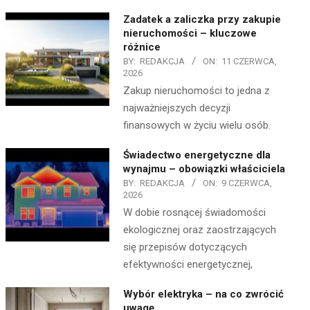
Zadatek a zaliczka przy zakupie
nieruchomości – kluczowe
różnice
BY:
REDAKCJA
ON:
11 CZERWCA,
2026
Zakup nieruchomości to jedna z
najważniejszych decyzji
finansowych w życiu wielu osób.
Świadectwo energetyczne dla
wynajmu – obowiązki właściciela
BY:
REDAKCJA
ON:
9 CZERWCA,
2026
W dobie rosnącej świadomości
ekologicznej oraz zaostrzających
się przepisów dotyczących
efektywności energetycznej,
Wybór elektryka – na co zwrócić
uwagę