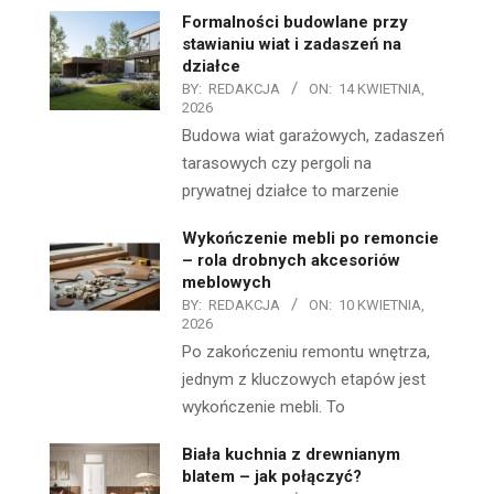
Formalności budowlane przy
stawianiu wiat i zadaszeń na
działce
BY:
REDAKCJA
ON:
14 KWIETNIA,
2026
Budowa wiat garażowych, zadaszeń
tarasowych czy pergoli na
prywatnej działce to marzenie
Wykończenie mebli po remoncie
– rola drobnych akcesoriów
meblowych
BY:
REDAKCJA
ON:
10 KWIETNIA,
2026
Po zakończeniu remontu wnętrza,
jednym z kluczowych etapów jest
wykończenie mebli. To
Biała kuchnia z drewnianym
blatem – jak połączyć?