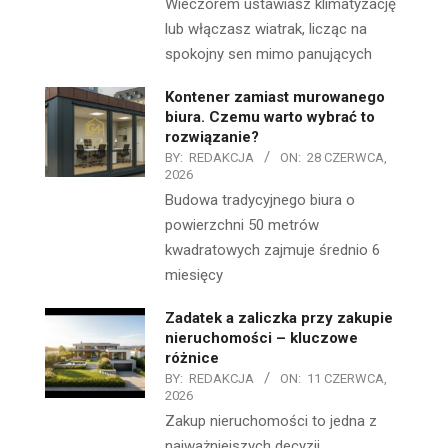
Wieczorem ustawiasz klimatyzację
lub włączasz wiatrak, licząc na
spokojny sen mimo panujących
Kontener zamiast murowanego
biura. Czemu warto wybrać to
rozwiązanie?
BY:
REDAKCJA
ON:
28 CZERWCA,
2026
Budowa tradycyjnego biura o
powierzchni 50 metrów
kwadratowych zajmuje średnio 6
miesięcy
Zadatek a zaliczka przy zakupie
nieruchomości – kluczowe
różnice
BY:
REDAKCJA
ON:
11 CZERWCA,
2026
Zakup nieruchomości to jedna z
najważniejszych decyzji