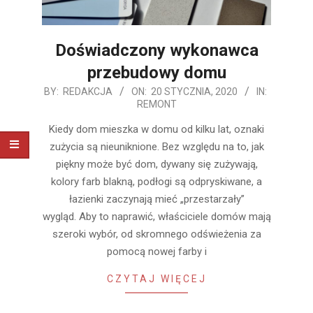
Doświadczony wykonawca
przebudowy domu
2020-
BY:
REDAKCJA
ON:
20 STYCZNIA, 2020
IN:
REMONT
01-
20
Kiedy dom mieszka w domu od kilku lat, oznaki
zużycia są nieuniknione. Bez względu na to, jak
piękny może być dom, dywany się zużywają,
kolory farb blakną, podłogi są odpryskiwane, a
łazienki zaczynają mieć „przestarzały”
wygląd. Aby to naprawić, właściciele domów mają
szeroki wybór, od skromnego odświeżenia za
pomocą nowej farby i
CZYTAJ WIĘCEJ