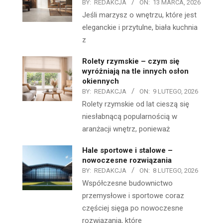
BY:
REDAKCJA
ON:
13 MARCA, 2026
Jeśli marzysz o wnętrzu, które jest
eleganckie i przytulne, biała kuchnia
z
Rolety rzymskie – czym się
wyróżniają na tle innych osłon
okiennych
BY:
REDAKCJA
ON:
9 LUTEGO, 2026
Rolety rzymskie od lat cieszą się
niesłabnącą popularnością w
aranżacji wnętrz, ponieważ
Hale sportowe i stalowe –
nowoczesne rozwiązania
BY:
REDAKCJA
ON:
8 LUTEGO, 2026
Współczesne budownictwo
przemysłowe i sportowe coraz
częściej sięga po nowoczesne
rozwiązania, które