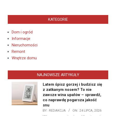
KATEGORIE
Dom i ogród
Informacje
Nieruchomości
Remont
Wnętrze domu
NAJNOWSZE ARTYKUŁY
Latem śpisz gorzej i budzisz się
z zatkanym nosem? To nie
zawsze wina upałów – sprawdź,
co naprawdę pogarsza jakość
snu
BY:
REDAKCJA
ON:
24 LIPCA, 2026