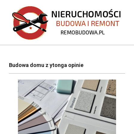
Skip
to
content
REMOBUDOWA.PL
Primary
Navigation
Budowa domu z ytonga opinie
Menu