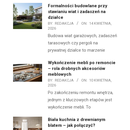
Formalności budowlane przy
stawianiu wiat i zadaszeń na
działce
BY:
REDAKCJA
ON:
14 KWIETNIA,
2026
Budowa wiat garażowych, zadaszeń
tarasowych czy pergoli na
prywatnej działce to marzenie
Wykończenie mebli po remoncie
– rola drobnych akcesoriów
meblowych
BY:
REDAKCJA
ON:
10 KWIETNIA,
2026
Po zakończeniu remontu wnętrza,
jednym z kluczowych etapów jest
wykończenie mebli. To
Biała kuchnia z drewnianym
blatem – jak połączyć?