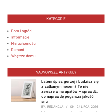
KATEGORIE
Dom i ogród
Informacje
Nieruchomości
Remont
Wnętrze domu
NAJNOWSZE ARTYKUŁY
Latem śpisz gorzej i budzisz się
z zatkanym nosem? To nie
zawsze wina upałów – sprawdź,
co naprawdę pogarsza jakość
snu
BY:
REDAKCJA
ON:
24 LIPCA, 2026