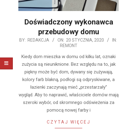
Doświadczony wykonawca
przebudowy domu
2020-
BY:
REDAKCJA
ON:
20 STYCZNIA, 2020
IN:
REMONT
01-
20
Kiedy dom mieszka w domu od kilku lat, oznaki
zużycia są nieuniknione. Bez względu na to, jak
piękny może być dom, dywany się zużywają,
kolory farb blakną, podłogi są odpryskiwane, a
łazienki zaczynają mieć „przestarzały”
wygląd. Aby to naprawić, właściciele domów mają
szeroki wybór, od skromnego odświeżenia za
pomocą nowej farby i
CZYTAJ WIĘCEJ