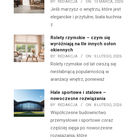
BY:
REDAKCJA
ON:
13 MARCA, 2026
Jeśli marzysz o wnętrzu, które jest
eleganckie i przytulne, biała kuchnia
z
Rolety rzymskie – czym się
wyróżniają na tle innych osłon
okiennych
BY:
REDAKCJA
ON:
9 LUTEGO, 2026
Rolety rzymskie od lat cieszą się
niesłabnącą popularnością w
aranżacji wnętrz, ponieważ
Hale sportowe i stalowe –
nowoczesne rozwiązania
BY:
REDAKCJA
ON:
8 LUTEGO, 2026
Współczesne budownictwo
przemysłowe i sportowe coraz
częściej sięga po nowoczesne
rozwiązania, które