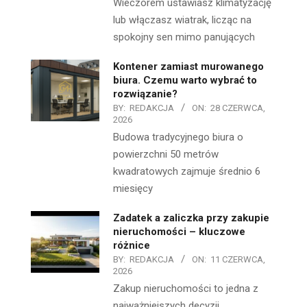
Wieczorem ustawiasz klimatyzację
lub włączasz wiatrak, licząc na
spokojny sen mimo panujących
Kontener zamiast murowanego
biura. Czemu warto wybrać to
rozwiązanie?
BY:
REDAKCJA
ON:
28 CZERWCA,
2026
Budowa tradycyjnego biura o
powierzchni 50 metrów
kwadratowych zajmuje średnio 6
miesięcy
Zadatek a zaliczka przy zakupie
nieruchomości – kluczowe
różnice
BY:
REDAKCJA
ON:
11 CZERWCA,
2026
Zakup nieruchomości to jedna z
najważniejszych decyzji