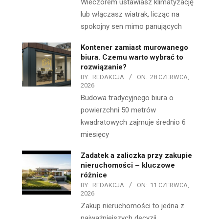
Wieczorem ustawiasz klimatyzację
lub włączasz wiatrak, licząc na
spokojny sen mimo panujących
Kontener zamiast murowanego
biura. Czemu warto wybrać to
rozwiązanie?
BY:
REDAKCJA
ON:
28 CZERWCA,
2026
Budowa tradycyjnego biura o
powierzchni 50 metrów
kwadratowych zajmuje średnio 6
miesięcy
Zadatek a zaliczka przy zakupie
nieruchomości – kluczowe
różnice
BY:
REDAKCJA
ON:
11 CZERWCA,
2026
Zakup nieruchomości to jedna z
najważniejszych decyzji