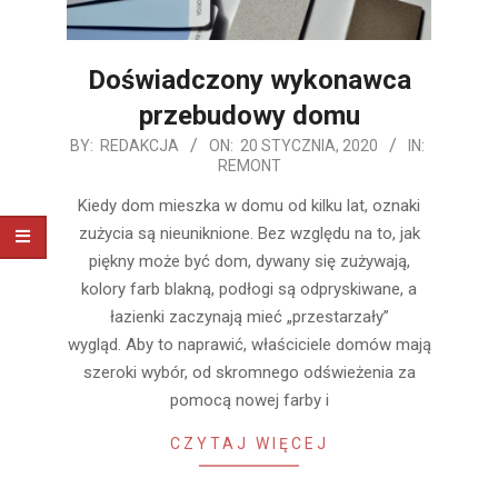
Doświadczony wykonawca
przebudowy domu
2020-
BY:
REDAKCJA
ON:
20 STYCZNIA, 2020
IN:
REMONT
01-
20
Kiedy dom mieszka w domu od kilku lat, oznaki
zużycia są nieuniknione. Bez względu na to, jak
piękny może być dom, dywany się zużywają,
kolory farb blakną, podłogi są odpryskiwane, a
łazienki zaczynają mieć „przestarzały”
wygląd. Aby to naprawić, właściciele domów mają
szeroki wybór, od skromnego odświeżenia za
pomocą nowej farby i
CZYTAJ WIĘCEJ