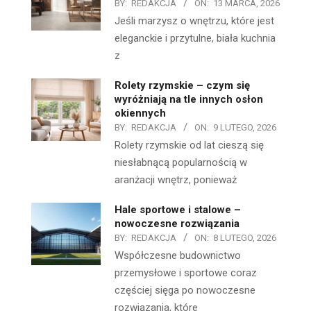
BY:
REDAKCJA
ON:
13 MARCA, 2026
Jeśli marzysz o wnętrzu, które jest
eleganckie i przytulne, biała kuchnia
z
Rolety rzymskie – czym się
wyróżniają na tle innych osłon
okiennych
BY:
REDAKCJA
ON:
9 LUTEGO, 2026
Rolety rzymskie od lat cieszą się
niesłabnącą popularnością w
aranżacji wnętrz, ponieważ
Hale sportowe i stalowe –
nowoczesne rozwiązania
BY:
REDAKCJA
ON:
8 LUTEGO, 2026
Współczesne budownictwo
przemysłowe i sportowe coraz
częściej sięga po nowoczesne
rozwiązania, które