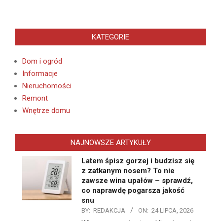
KATEGORIE
Dom i ogród
Informacje
Nieruchomości
Remont
Wnętrze domu
NAJNOWSZE ARTYKUŁY
Latem śpisz gorzej i budzisz się
z zatkanym nosem? To nie
zawsze wina upałów – sprawdź,
co naprawdę pogarsza jakość
snu
BY:
REDAKCJA
ON:
24 LIPCA, 2026