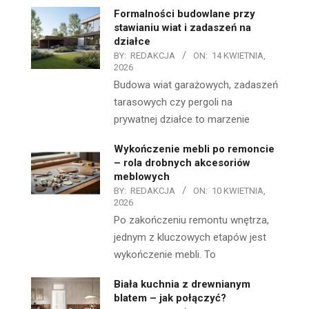
Formalności budowlane przy
stawianiu wiat i zadaszeń na
działce
BY:
REDAKCJA
ON:
14 KWIETNIA,
2026
Budowa wiat garażowych, zadaszeń
tarasowych czy pergoli na
prywatnej działce to marzenie
Wykończenie mebli po remoncie
– rola drobnych akcesoriów
meblowych
BY:
REDAKCJA
ON:
10 KWIETNIA,
2026
Po zakończeniu remontu wnętrza,
jednym z kluczowych etapów jest
wykończenie mebli. To
Biała kuchnia z drewnianym
blatem – jak połączyć?