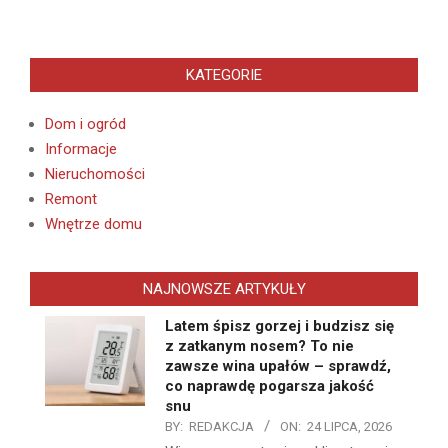
KATEGORIE
Dom i ogród
Informacje
Nieruchomości
Remont
Wnętrze domu
NAJNOWSZE ARTYKUŁY
Latem śpisz gorzej i budzisz się
z zatkanym nosem? To nie
zawsze wina upałów – sprawdź,
co naprawdę pogarsza jakość
snu
BY:
REDAKCJA
ON:
24 LIPCA, 2026