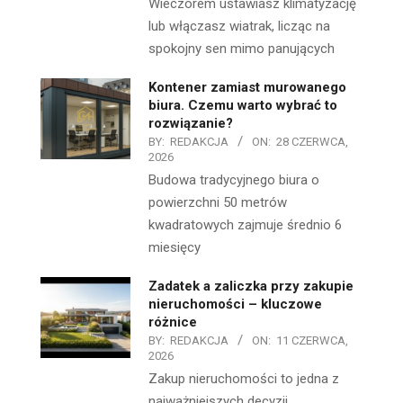
Wieczorem ustawiasz klimatyzację
lub włączasz wiatrak, licząc na
spokojny sen mimo panujących
Kontener zamiast murowanego
biura. Czemu warto wybrać to
rozwiązanie?
BY:
REDAKCJA
ON:
28 CZERWCA,
2026
Budowa tradycyjnego biura o
powierzchni 50 metrów
kwadratowych zajmuje średnio 6
miesięcy
Zadatek a zaliczka przy zakupie
nieruchomości – kluczowe
różnice
BY:
REDAKCJA
ON:
11 CZERWCA,
2026
Zakup nieruchomości to jedna z
najważniejszych decyzji