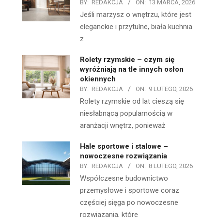
BY:
REDAKCJA
ON:
13 MARCA, 2026
Jeśli marzysz o wnętrzu, które jest
eleganckie i przytulne, biała kuchnia
z
Rolety rzymskie – czym się
wyróżniają na tle innych osłon
okiennych
BY:
REDAKCJA
ON:
9 LUTEGO, 2026
Rolety rzymskie od lat cieszą się
niesłabnącą popularnością w
aranżacji wnętrz, ponieważ
Hale sportowe i stalowe –
nowoczesne rozwiązania
BY:
REDAKCJA
ON:
8 LUTEGO, 2026
Współczesne budownictwo
przemysłowe i sportowe coraz
częściej sięga po nowoczesne
rozwiązania, które