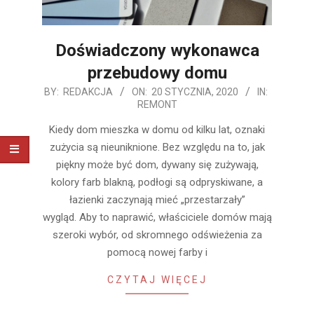
Doświadczony wykonawca
przebudowy domu
2020-
BY:
REDAKCJA
ON:
20 STYCZNIA, 2020
IN:
REMONT
01-
20
Kiedy dom mieszka w domu od kilku lat, oznaki
zużycia są nieuniknione. Bez względu na to, jak
piękny może być dom, dywany się zużywają,
kolory farb blakną, podłogi są odpryskiwane, a
łazienki zaczynają mieć „przestarzały”
wygląd. Aby to naprawić, właściciele domów mają
szeroki wybór, od skromnego odświeżenia za
pomocą nowej farby i
CZYTAJ WIĘCEJ