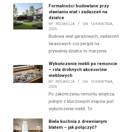
Formalności budowlane przy
stawianiu wiat i zadaszeń na
działce
BY:
REDAKCJA
ON:
14 KWIETNIA,
2026
Budowa wiat garażowych, zadaszeń
tarasowych czy pergoli na
prywatnej działce to marzenie
Wykończenie mebli po remoncie
– rola drobnych akcesoriów
meblowych
BY:
REDAKCJA
ON:
10 KWIETNIA,
2026
Po zakończeniu remontu wnętrza,
jednym z kluczowych etapów jest
wykończenie mebli. To
Biała kuchnia z drewnianym
blatem – jak połączyć?