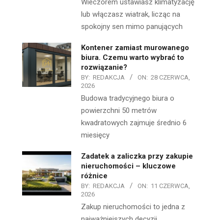
Wieczorem ustawiasz klimatyzację
lub włączasz wiatrak, licząc na
spokojny sen mimo panujących
Kontener zamiast murowanego
biura. Czemu warto wybrać to
rozwiązanie?
BY:
REDAKCJA
ON:
28 CZERWCA,
2026
Budowa tradycyjnego biura o
powierzchni 50 metrów
kwadratowych zajmuje średnio 6
miesięcy
Zadatek a zaliczka przy zakupie
nieruchomości – kluczowe
różnice
BY:
REDAKCJA
ON:
11 CZERWCA,
2026
Zakup nieruchomości to jedna z
najważniejszych decyzji