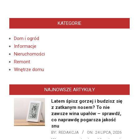
KATEGORIE
Dom i ogród
Informacje
Nieruchomości
Remont
Wnętrze domu
NAJNOWSZE ARTYKUŁY
Latem śpisz gorzej i budzisz się
z zatkanym nosem? To nie
zawsze wina upałów – sprawdź,
co naprawdę pogarsza jakość
snu
BY:
REDAKCJA
ON:
24 LIPCA, 2026