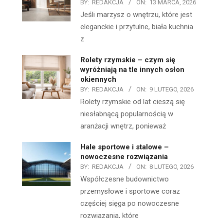
BY:
REDAKCJA
ON:
13 MARCA, 2026
Jeśli marzysz o wnętrzu, które jest
eleganckie i przytulne, biała kuchnia
z
Rolety rzymskie – czym się
wyróżniają na tle innych osłon
okiennych
BY:
REDAKCJA
ON:
9 LUTEGO, 2026
Rolety rzymskie od lat cieszą się
niesłabnącą popularnością w
aranżacji wnętrz, ponieważ
Hale sportowe i stalowe –
nowoczesne rozwiązania
BY:
REDAKCJA
ON:
8 LUTEGO, 2026
Współczesne budownictwo
przemysłowe i sportowe coraz
częściej sięga po nowoczesne
rozwiązania, które