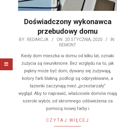
Doświadczony wykonawca
przebudowy domu
2020-
BY:
REDAKCJA
ON:
20 STYCZNIA, 2020
IN:
REMONT
01-
20
Kiedy dom mieszka w domu od kilku lat, oznaki
zużycia są nieuniknione. Bez względu na to, jak
piękny może być dom, dywany się zużywają,
kolory farb blakną, podłogi są odpryskiwane, a
łazienki zaczynają mieć „przestarzały”
wygląd. Aby to naprawić, właściciele domów mają
szeroki wybór, od skromnego odświeżenia za
pomocą nowej farby i
CZYTAJ WIĘCEJ