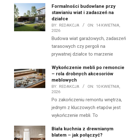
Formalności budowlane przy
stawianiu wiat i zadaszeń na
działce
BY:
REDAKCJA
ON:
14 KWIETNIA,
2026
Budowa wiat garażowych, zadaszeń
tarasowych czy pergoli na
prywatnej działce to marzenie
Wykończenie mebli po remoncie
– rola drobnych akcesoriów
meblowych
BY:
REDAKCJA
ON:
10 KWIETNIA,
2026
Po zakończeniu remontu wnętrza,
jednym z kluczowych etapów jest
wykończenie mebli. To
Biała kuchnia z drewnianym
blatem – jak połączyć?