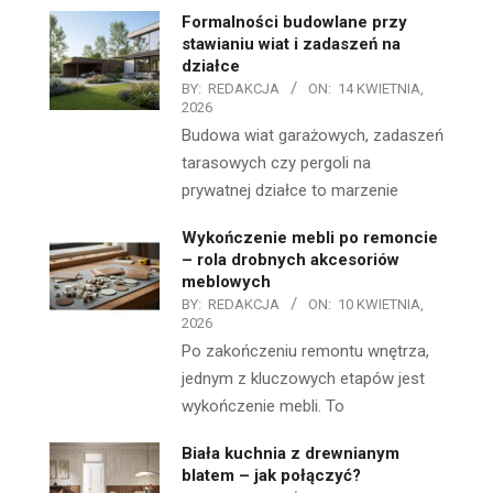
Formalności budowlane przy
stawianiu wiat i zadaszeń na
działce
BY:
REDAKCJA
ON:
14 KWIETNIA,
2026
Budowa wiat garażowych, zadaszeń
tarasowych czy pergoli na
prywatnej działce to marzenie
Wykończenie mebli po remoncie
– rola drobnych akcesoriów
meblowych
BY:
REDAKCJA
ON:
10 KWIETNIA,
2026
Po zakończeniu remontu wnętrza,
jednym z kluczowych etapów jest
wykończenie mebli. To
Biała kuchnia z drewnianym
blatem – jak połączyć?