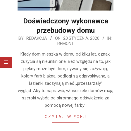
Doświadczony wykonawca
przebudowy domu
2020-
BY:
REDAKCJA
ON:
20 STYCZNIA, 2020
IN:
REMONT
01-
20
Kiedy dom mieszka w domu od kilku lat, oznaki
zużycia są nieuniknione. Bez względu na to, jak
piękny może być dom, dywany się zużywają,
kolory farb blakną, podłogi są odpryskiwane, a
łazienki zaczynają mieć „przestarzały”
wygląd. Aby to naprawić, właściciele domów mają
szeroki wybór, od skromnego odświeżenia za
pomocą nowej farby i
CZYTAJ WIĘCEJ