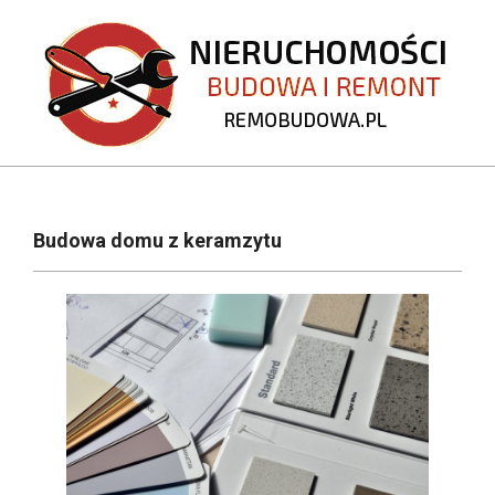
Skip
to
content
REMOBUDOWA.PL
Primary
Navigation
Budowa domu z keramzytu
Menu