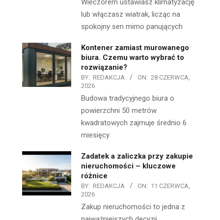
Wieczorem ustawiasz klimatyzację
lub włączasz wiatrak, licząc na
spokojny sen mimo panujących
Kontener zamiast murowanego
biura. Czemu warto wybrać to
rozwiązanie?
BY:
REDAKCJA
ON:
28 CZERWCA,
2026
Budowa tradycyjnego biura o
powierzchni 50 metrów
kwadratowych zajmuje średnio 6
miesięcy
Zadatek a zaliczka przy zakupie
nieruchomości – kluczowe
różnice
BY:
REDAKCJA
ON:
11 CZERWCA,
2026
Zakup nieruchomości to jedna z
najważniejszych decyzji