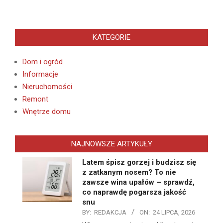
KATEGORIE
Dom i ogród
Informacje
Nieruchomości
Remont
Wnętrze domu
NAJNOWSZE ARTYKUŁY
Latem śpisz gorzej i budzisz się
z zatkanym nosem? To nie
zawsze wina upałów – sprawdź,
co naprawdę pogarsza jakość
snu
BY:
REDAKCJA
ON:
24 LIPCA, 2026