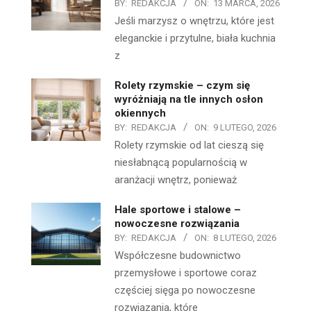
BY:
REDAKCJA
ON:
13 MARCA, 2026
Jeśli marzysz o wnętrzu, które jest
eleganckie i przytulne, biała kuchnia
z
Rolety rzymskie – czym się
wyróżniają na tle innych osłon
okiennych
BY:
REDAKCJA
ON:
9 LUTEGO, 2026
Rolety rzymskie od lat cieszą się
niesłabnącą popularnością w
aranżacji wnętrz, ponieważ
Hale sportowe i stalowe –
nowoczesne rozwiązania
BY:
REDAKCJA
ON:
8 LUTEGO, 2026
Współczesne budownictwo
przemysłowe i sportowe coraz
częściej sięga po nowoczesne
rozwiązania, które