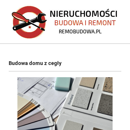
Skip
to
content
REMOBUDOWA.PL
Primary
Navigation
Budowa domu z cegły
Menu