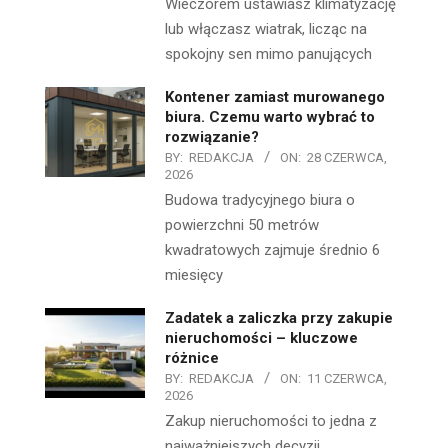
Wieczorem ustawiasz klimatyzację
lub włączasz wiatrak, licząc na
spokojny sen mimo panujących
Kontener zamiast murowanego
biura. Czemu warto wybrać to
rozwiązanie?
BY:
REDAKCJA
ON:
28 CZERWCA,
2026
Budowa tradycyjnego biura o
powierzchni 50 metrów
kwadratowych zajmuje średnio 6
miesięcy
Zadatek a zaliczka przy zakupie
nieruchomości – kluczowe
różnice
BY:
REDAKCJA
ON:
11 CZERWCA,
2026
Zakup nieruchomości to jedna z
najważniejszych decyzji