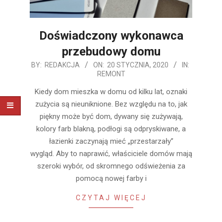
Doświadczony wykonawca
przebudowy domu
2020-
BY:
REDAKCJA
ON:
20 STYCZNIA, 2020
IN:
REMONT
01-
20
Kiedy dom mieszka w domu od kilku lat, oznaki
zużycia są nieuniknione. Bez względu na to, jak
piękny może być dom, dywany się zużywają,
kolory farb blakną, podłogi są odpryskiwane, a
łazienki zaczynają mieć „przestarzały”
wygląd. Aby to naprawić, właściciele domów mają
szeroki wybór, od skromnego odświeżenia za
pomocą nowej farby i
CZYTAJ WIĘCEJ