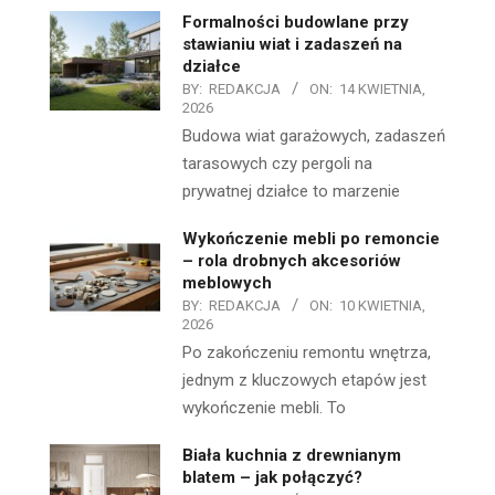
Formalności budowlane przy
stawianiu wiat i zadaszeń na
działce
BY:
REDAKCJA
ON:
14 KWIETNIA,
2026
Budowa wiat garażowych, zadaszeń
tarasowych czy pergoli na
prywatnej działce to marzenie
Wykończenie mebli po remoncie
– rola drobnych akcesoriów
meblowych
BY:
REDAKCJA
ON:
10 KWIETNIA,
2026
Po zakończeniu remontu wnętrza,
jednym z kluczowych etapów jest
wykończenie mebli. To
Biała kuchnia z drewnianym
blatem – jak połączyć?