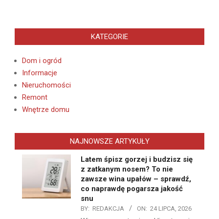
KATEGORIE
Dom i ogród
Informacje
Nieruchomości
Remont
Wnętrze domu
NAJNOWSZE ARTYKUŁY
Latem śpisz gorzej i budzisz się
z zatkanym nosem? To nie
zawsze wina upałów – sprawdź,
co naprawdę pogarsza jakość
snu
BY:
REDAKCJA
ON:
24 LIPCA, 2026