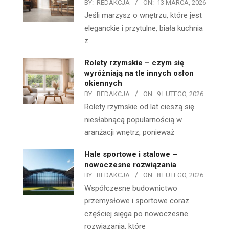
BY:
REDAKCJA
ON:
13 MARCA, 2026
Jeśli marzysz o wnętrzu, które jest
eleganckie i przytulne, biała kuchnia
z
Rolety rzymskie – czym się
wyróżniają na tle innych osłon
okiennych
BY:
REDAKCJA
ON:
9 LUTEGO, 2026
Rolety rzymskie od lat cieszą się
niesłabnącą popularnością w
aranżacji wnętrz, ponieważ
Hale sportowe i stalowe –
nowoczesne rozwiązania
BY:
REDAKCJA
ON:
8 LUTEGO, 2026
Współczesne budownictwo
przemysłowe i sportowe coraz
częściej sięga po nowoczesne
rozwiązania, które