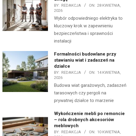
BY:
REDAKCJA
ON:
28 KWIETNIA,
2026
Wybór odpowiedniego elektryka to
kluczowy krok w zapewnieniu
bezpieczeństwa i sprawności
instalacji
Formalności budowlane przy
stawianiu wiat i zadaszeń na
działce
BY:
REDAKCJA
ON:
14 KWIETNIA,
2026
Budowa wiat garażowych, zadaszeń
tarasowych czy pergoli na
prywatnej działce to marzenie
Wykończenie mebli po remoncie
– rola drobnych akcesoriów
meblowych
BY:
REDAKCJA
ON:
10 KWIETNIA,