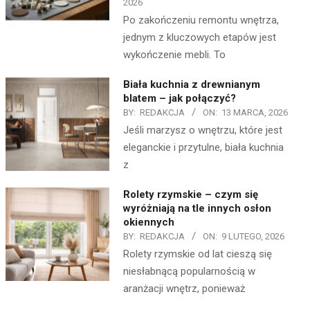
2026
Po zakończeniu remontu wnętrza,
jednym z kluczowych etapów jest
wykończenie mebli. To
Biała kuchnia z drewnianym
blatem – jak połączyć?
BY:
REDAKCJA
ON:
13 MARCA, 2026
Jeśli marzysz o wnętrzu, które jest
eleganckie i przytulne, biała kuchnia
z
Rolety rzymskie – czym się
wyróżniają na tle innych osłon
okiennych
BY:
REDAKCJA
ON:
9 LUTEGO, 2026
Rolety rzymskie od lat cieszą się
niesłabnącą popularnością w
aranżacji wnętrz, ponieważ