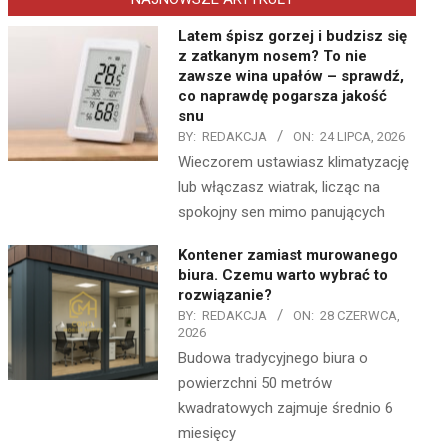
Latem śpisz gorzej i budzisz się
z zatkanym nosem? To nie
zawsze wina upałów – sprawdź,
co naprawdę pogarsza jakość
snu
BY:
REDAKCJA
ON:
24 LIPCA, 2026
Wieczorem ustawiasz klimatyzację
lub włączasz wiatrak, licząc na
spokojny sen mimo panujących
Kontener zamiast murowanego
biura. Czemu warto wybrać to
rozwiązanie?
BY:
REDAKCJA
ON:
28 CZERWCA,
2026
Budowa tradycyjnego biura o
powierzchni 50 metrów
kwadratowych zajmuje średnio 6
miesięcy