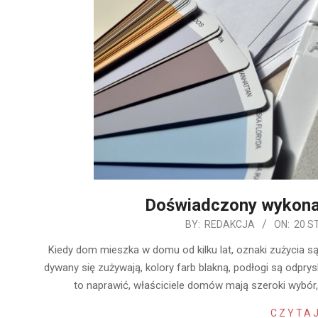
Doświadczony wykon
2020-
BY:
REDAKCJA
ON:
20 S
01-
Kiedy dom mieszka w domu od kilku lat, oznaki zużycia są
20
dywany się zużywają, kolory farb blakną, podłogi są odprys
to naprawić, właściciele domów mają szeroki wybó
CZYTAJ