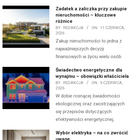
Zadatek a zaliczka przy zakupie
nieruchomości – kluczowe
różnice
BY:
REDAKCJA
ON:
11 CZERWCA,
2026
Zakup nieruchomości to jedna z
najważniejszych decyzji
finansowych w życiu wielu osób.
Świadectwo energetyczne dla
wynajmu – obowiązki właściciela
BY:
REDAKCJA
ON:
9 CZERWCA,
2026
W dobie rosnącej świadomości
ekologicznej oraz zaostrzających
się przepisów dotyczących
efektywności energetycznej,
Wybór elektryka – na co zwrócić
uwagę