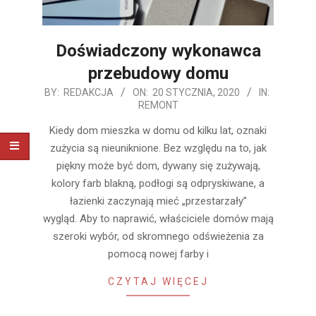
Doświadczony wykonawca
przebudowy domu
2020-
BY:
REDAKCJA
ON:
20 STYCZNIA, 2020
IN:
REMONT
01-
20
Kiedy dom mieszka w domu od kilku lat, oznaki
zużycia są nieuniknione. Bez względu na to, jak
piękny może być dom, dywany się zużywają,
kolory farb blakną, podłogi są odpryskiwane, a
łazienki zaczynają mieć „przestarzały”
wygląd. Aby to naprawić, właściciele domów mają
szeroki wybór, od skromnego odświeżenia za
pomocą nowej farby i
CZYTAJ WIĘCEJ