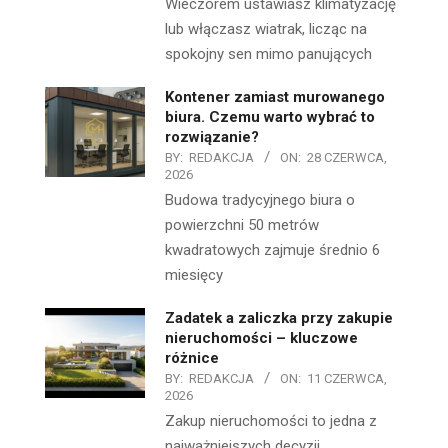
Wieczorem ustawiasz klimatyzację
lub włączasz wiatrak, licząc na
spokojny sen mimo panujących
Kontener zamiast murowanego
biura. Czemu warto wybrać to
rozwiązanie?
BY:
REDAKCJA
ON:
28 CZERWCA,
2026
Budowa tradycyjnego biura o
powierzchni 50 metrów
kwadratowych zajmuje średnio 6
miesięcy
Zadatek a zaliczka przy zakupie
nieruchomości – kluczowe
różnice
BY:
REDAKCJA
ON:
11 CZERWCA,
2026
Zakup nieruchomości to jedna z
najważniejszych decyzji