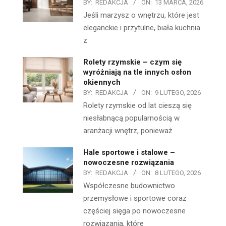
BY:
REDAKCJA
ON:
13 MARCA, 2026
Jeśli marzysz o wnętrzu, które jest
eleganckie i przytulne, biała kuchnia
z
Rolety rzymskie – czym się
wyróżniają na tle innych osłon
okiennych
BY:
REDAKCJA
ON:
9 LUTEGO, 2026
Rolety rzymskie od lat cieszą się
niesłabnącą popularnością w
aranżacji wnętrz, ponieważ
Hale sportowe i stalowe –
nowoczesne rozwiązania
BY:
REDAKCJA
ON:
8 LUTEGO, 2026
Współczesne budownictwo
przemysłowe i sportowe coraz
częściej sięga po nowoczesne
rozwiązania, które