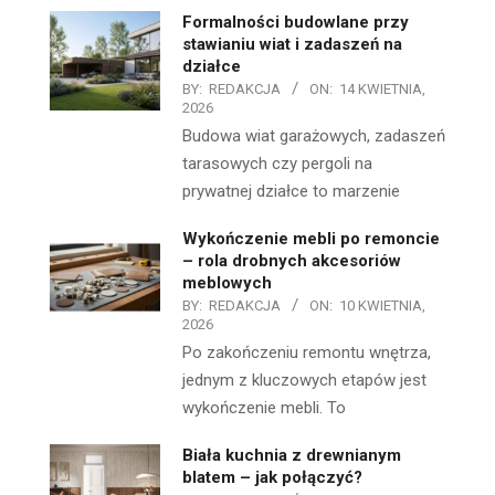
Formalności budowlane przy
stawianiu wiat i zadaszeń na
działce
BY:
REDAKCJA
ON:
14 KWIETNIA,
2026
Budowa wiat garażowych, zadaszeń
tarasowych czy pergoli na
prywatnej działce to marzenie
Wykończenie mebli po remoncie
– rola drobnych akcesoriów
meblowych
BY:
REDAKCJA
ON:
10 KWIETNIA,
2026
Po zakończeniu remontu wnętrza,
jednym z kluczowych etapów jest
wykończenie mebli. To
Biała kuchnia z drewnianym
blatem – jak połączyć?