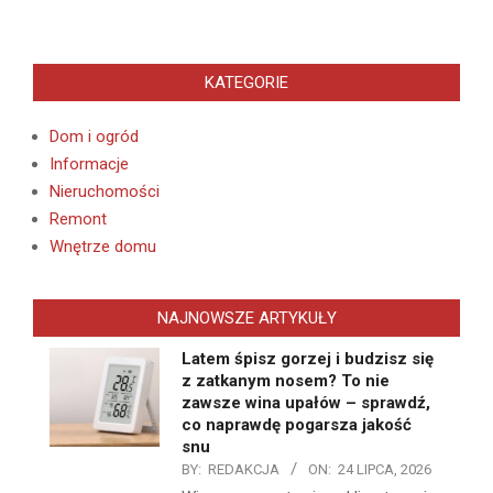
KATEGORIE
Dom i ogród
Informacje
Nieruchomości
Remont
Wnętrze domu
NAJNOWSZE ARTYKUŁY
Latem śpisz gorzej i budzisz się
z zatkanym nosem? To nie
zawsze wina upałów – sprawdź,
co naprawdę pogarsza jakość
snu
BY:
REDAKCJA
ON:
24 LIPCA, 2026