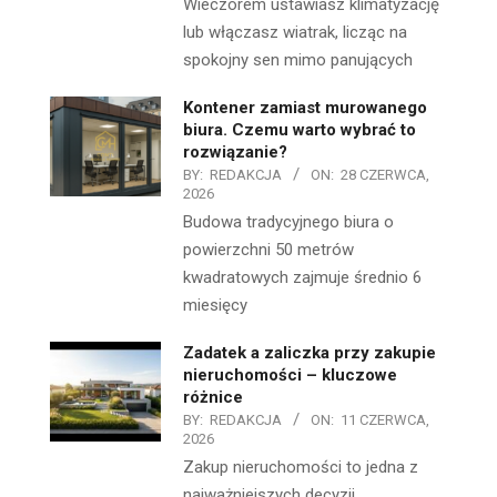
Wieczorem ustawiasz klimatyzację
lub włączasz wiatrak, licząc na
spokojny sen mimo panujących
Kontener zamiast murowanego
biura. Czemu warto wybrać to
rozwiązanie?
BY:
REDAKCJA
ON:
28 CZERWCA,
2026
Budowa tradycyjnego biura o
powierzchni 50 metrów
kwadratowych zajmuje średnio 6
miesięcy
Zadatek a zaliczka przy zakupie
nieruchomości – kluczowe
różnice
BY:
REDAKCJA
ON:
11 CZERWCA,
2026
Zakup nieruchomości to jedna z
najważniejszych decyzji