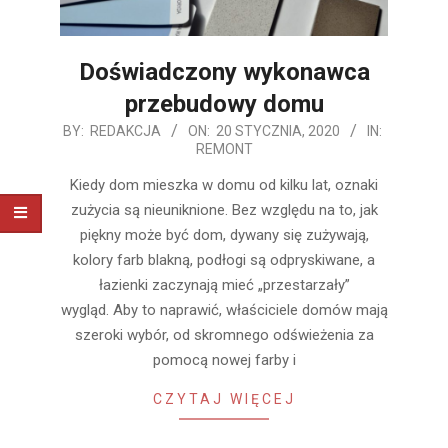
Doświadczony wykonawca
przebudowy domu
2020-
BY:
REDAKCJA
ON:
20 STYCZNIA, 2020
IN:
REMONT
01-
20
Kiedy dom mieszka w domu od kilku lat, oznaki
zużycia są nieuniknione. Bez względu na to, jak
piękny może być dom, dywany się zużywają,
kolory farb blakną, podłogi są odpryskiwane, a
łazienki zaczynają mieć „przestarzały”
wygląd. Aby to naprawić, właściciele domów mają
szeroki wybór, od skromnego odświeżenia za
pomocą nowej farby i
CZYTAJ WIĘCEJ