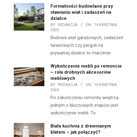
Formalności budowlane przy
stawianiu wiat i zadaszeń na
działce
BY:
REDAKCJA
ON:
14 KWIETNIA,
2026
Budowa wiat garażowych, zadaszeń
tarasowych czy pergoli na
prywatnej działce to marzenie
Wykończenie mebli po remoncie
– rola drobnych akcesoriów
meblowych
BY:
REDAKCJA
ON:
10 KWIETNIA,
2026
Po zakończeniu remontu wnętrza,
jednym z kluczowych etapów jest
wykończenie mebli. To
Biała kuchnia z drewnianym
blatem – jak połączyć?