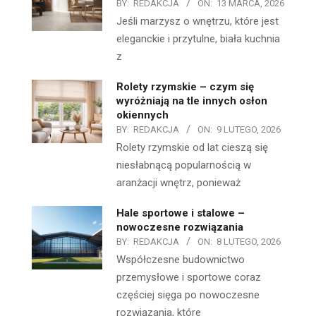
BY:
REDAKCJA
ON:
13 MARCA, 2026
Jeśli marzysz o wnętrzu, które jest
eleganckie i przytulne, biała kuchnia
z
Rolety rzymskie – czym się
wyróżniają na tle innych osłon
okiennych
BY:
REDAKCJA
ON:
9 LUTEGO, 2026
Rolety rzymskie od lat cieszą się
niesłabnącą popularnością w
aranżacji wnętrz, ponieważ
Hale sportowe i stalowe –
nowoczesne rozwiązania
BY:
REDAKCJA
ON:
8 LUTEGO, 2026
Współczesne budownictwo
przemysłowe i sportowe coraz
częściej sięga po nowoczesne
rozwiązania, które