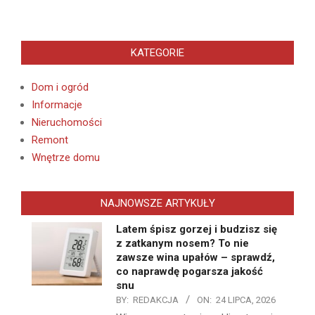
KATEGORIE
Dom i ogród
Informacje
Nieruchomości
Remont
Wnętrze domu
NAJNOWSZE ARTYKUŁY
Latem śpisz gorzej i budzisz się
z zatkanym nosem? To nie
zawsze wina upałów – sprawdź,
co naprawdę pogarsza jakość
snu
BY:
REDAKCJA
ON:
24 LIPCA, 2026