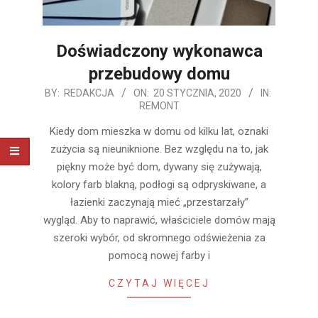
Doświadczony wykonawca
przebudowy domu
2020-
BY:
REDAKCJA
ON:
20 STYCZNIA, 2020
IN:
REMONT
01-
20
Kiedy dom mieszka w domu od kilku lat, oznaki
zużycia są nieuniknione. Bez względu na to, jak
piękny może być dom, dywany się zużywają,
kolory farb blakną, podłogi są odpryskiwane, a
łazienki zaczynają mieć „przestarzały”
wygląd. Aby to naprawić, właściciele domów mają
szeroki wybór, od skromnego odświeżenia za
pomocą nowej farby i
CZYTAJ WIĘCEJ