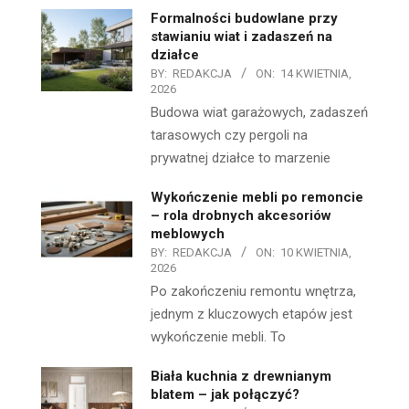
Formalności budowlane przy
stawianiu wiat i zadaszeń na
działce
BY:
REDAKCJA
ON:
14 KWIETNIA,
2026
Budowa wiat garażowych, zadaszeń
tarasowych czy pergoli na
prywatnej działce to marzenie
Wykończenie mebli po remoncie
– rola drobnych akcesoriów
meblowych
BY:
REDAKCJA
ON:
10 KWIETNIA,
2026
Po zakończeniu remontu wnętrza,
jednym z kluczowych etapów jest
wykończenie mebli. To
Biała kuchnia z drewnianym
blatem – jak połączyć?