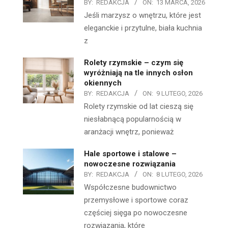
BY:
REDAKCJA
ON:
13 MARCA, 2026
Jeśli marzysz o wnętrzu, które jest
eleganckie i przytulne, biała kuchnia
z
Rolety rzymskie – czym się
wyróżniają na tle innych osłon
okiennych
BY:
REDAKCJA
ON:
9 LUTEGO, 2026
Rolety rzymskie od lat cieszą się
niesłabnącą popularnością w
aranżacji wnętrz, ponieważ
Hale sportowe i stalowe –
nowoczesne rozwiązania
BY:
REDAKCJA
ON:
8 LUTEGO, 2026
Współczesne budownictwo
przemysłowe i sportowe coraz
częściej sięga po nowoczesne
rozwiązania, które