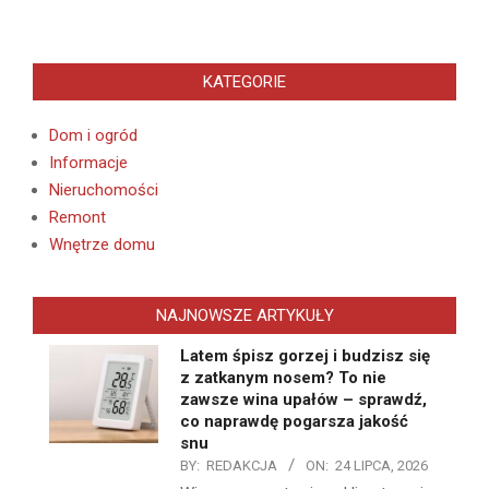
KATEGORIE
Dom i ogród
Informacje
Nieruchomości
Remont
Wnętrze domu
NAJNOWSZE ARTYKUŁY
Latem śpisz gorzej i budzisz się
z zatkanym nosem? To nie
zawsze wina upałów – sprawdź,
co naprawdę pogarsza jakość
snu
BY:
REDAKCJA
ON:
24 LIPCA, 2026