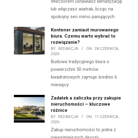
Wieczorem ustawiasz klimatyzację
lub włączasz wiatrak, licząc na
spokojny sen mimo panujących
Kontener zamiast murowanego
biura. Czemu warto wybrać to
rozwiązanie?
BY:
REDAKCJA
ON:
28 CZERWCA,
2026
Budowa tradycyjnego biura o
powierzchni 50 metrów
kwadratowych zajmuje średnio 6
miesięcy
Zadatek a zaliczka przy zakupie
nieruchomości – kluczowe
różnice
BY:
REDAKCJA
ON:
11 CZERWCA,
2026
Zakup nieruchomości to jedna z
najważniejszych decyzji