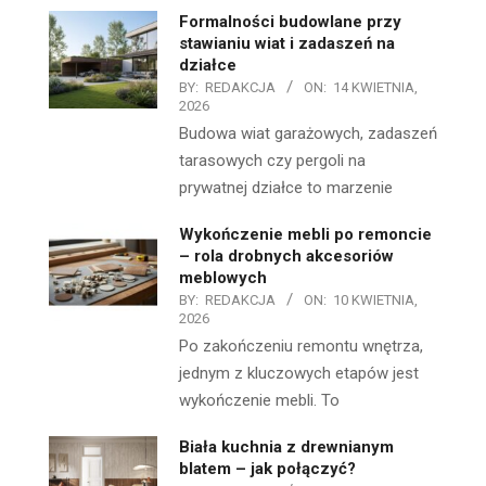
Formalności budowlane przy
stawianiu wiat i zadaszeń na
działce
BY:
REDAKCJA
ON:
14 KWIETNIA,
2026
Budowa wiat garażowych, zadaszeń
tarasowych czy pergoli na
prywatnej działce to marzenie
Wykończenie mebli po remoncie
– rola drobnych akcesoriów
meblowych
BY:
REDAKCJA
ON:
10 KWIETNIA,
2026
Po zakończeniu remontu wnętrza,
jednym z kluczowych etapów jest
wykończenie mebli. To
Biała kuchnia z drewnianym
blatem – jak połączyć?