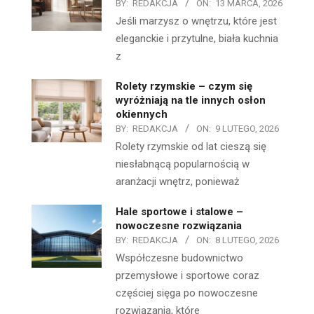
BY:
REDAKCJA
ON:
13 MARCA, 2026
Jeśli marzysz o wnętrzu, które jest
eleganckie i przytulne, biała kuchnia
z
Rolety rzymskie – czym się
wyróżniają na tle innych osłon
okiennych
BY:
REDAKCJA
ON:
9 LUTEGO, 2026
Rolety rzymskie od lat cieszą się
niesłabnącą popularnością w
aranżacji wnętrz, ponieważ
Hale sportowe i stalowe –
nowoczesne rozwiązania
BY:
REDAKCJA
ON:
8 LUTEGO, 2026
Współczesne budownictwo
przemysłowe i sportowe coraz
częściej sięga po nowoczesne
rozwiązania, które