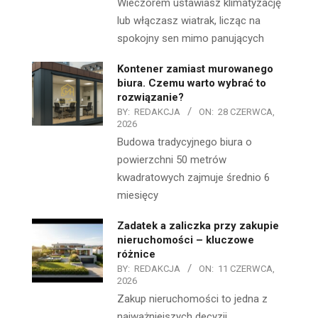
Wieczorem ustawiasz klimatyzację
lub włączasz wiatrak, licząc na
spokojny sen mimo panujących
Kontener zamiast murowanego
biura. Czemu warto wybrać to
rozwiązanie?
BY:
REDAKCJA
ON:
28 CZERWCA,
2026
Budowa tradycyjnego biura o
powierzchni 50 metrów
kwadratowych zajmuje średnio 6
miesięcy
Zadatek a zaliczka przy zakupie
nieruchomości – kluczowe
różnice
BY:
REDAKCJA
ON:
11 CZERWCA,
2026
Zakup nieruchomości to jedna z
najważniejszych decyzji