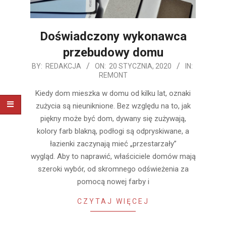
Doświadczony wykonawca
przebudowy domu
2020-
BY:
REDAKCJA
ON:
20 STYCZNIA, 2020
IN:
REMONT
01-
20
Kiedy dom mieszka w domu od kilku lat, oznaki
zużycia są nieuniknione. Bez względu na to, jak
piękny może być dom, dywany się zużywają,
kolory farb blakną, podłogi są odpryskiwane, a
łazienki zaczynają mieć „przestarzały”
wygląd. Aby to naprawić, właściciele domów mają
szeroki wybór, od skromnego odświeżenia za
pomocą nowej farby i
CZYTAJ WIĘCEJ