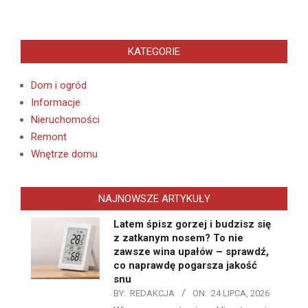
KATEGORIE
Dom i ogród
Informacje
Nieruchomości
Remont
Wnętrze domu
NAJNOWSZE ARTYKUŁY
Latem śpisz gorzej i budzisz się
z zatkanym nosem? To nie
zawsze wina upałów – sprawdź,
co naprawdę pogarsza jakość
snu
BY:
REDAKCJA
ON:
24 LIPCA, 2026