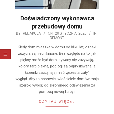
Doświadczony wykonawca
przebudowy domu
2020-
BY:
REDAKCJA
ON:
20 STYCZNIA, 2020
IN:
REMONT
01-
20
Kiedy dom mieszka w domu od kilku lat, oznaki
zużycia są nieuniknione. Bez względu na to, jak
piękny może być dom, dywany się zużywają,
kolory farb blakną, podłogi są odpryskiwane, a
łazienki zaczynają mieć „przestarzały”
wygląd. Aby to naprawić, właściciele domów mają
szeroki wybór, od skromnego odświeżenia za
pomocą nowej farby i
CZYTAJ WIĘCEJ