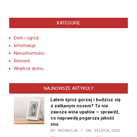
KATEGORIE
Dom i ogród
Informacje
Nieruchomości
Remont
Wnętrze domu
NAJNOWSZE ARTYKUŁY
Latem śpisz gorzej i budzisz się
z zatkanym nosem? To nie
zawsze wina upałów – sprawdź,
co naprawdę pogarsza jakość
snu
BY:
REDAKCJA
ON:
24 LIPCA, 2026