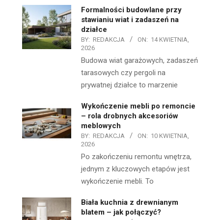
Formalności budowlane przy
stawianiu wiat i zadaszeń na
działce
BY:
REDAKCJA
ON:
14 KWIETNIA,
2026
Budowa wiat garażowych, zadaszeń
tarasowych czy pergoli na
prywatnej działce to marzenie
Wykończenie mebli po remoncie
– rola drobnych akcesoriów
meblowych
BY:
REDAKCJA
ON:
10 KWIETNIA,
2026
Po zakończeniu remontu wnętrza,
jednym z kluczowych etapów jest
wykończenie mebli. To
Biała kuchnia z drewnianym
blatem – jak połączyć?