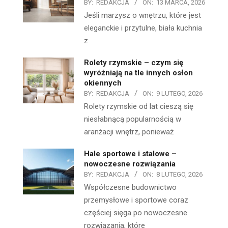
BY:
REDAKCJA
ON:
13 MARCA, 2026
Jeśli marzysz o wnętrzu, które jest
eleganckie i przytulne, biała kuchnia
z
Rolety rzymskie – czym się
wyróżniają na tle innych osłon
okiennych
BY:
REDAKCJA
ON:
9 LUTEGO, 2026
Rolety rzymskie od lat cieszą się
niesłabnącą popularnością w
aranżacji wnętrz, ponieważ
Hale sportowe i stalowe –
nowoczesne rozwiązania
BY:
REDAKCJA
ON:
8 LUTEGO, 2026
Współczesne budownictwo
przemysłowe i sportowe coraz
częściej sięga po nowoczesne
rozwiązania, które