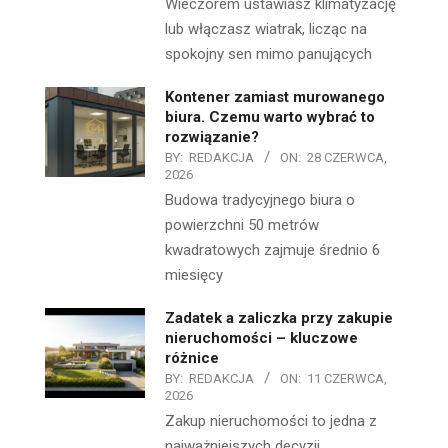
Wieczorem ustawiasz klimatyzację
lub włączasz wiatrak, licząc na
spokojny sen mimo panujących
Kontener zamiast murowanego
biura. Czemu warto wybrać to
rozwiązanie?
BY:
REDAKCJA
ON:
28 CZERWCA,
2026
Budowa tradycyjnego biura o
powierzchni 50 metrów
kwadratowych zajmuje średnio 6
miesięcy
Zadatek a zaliczka przy zakupie
nieruchomości – kluczowe
różnice
BY:
REDAKCJA
ON:
11 CZERWCA,
2026
Zakup nieruchomości to jedna z
najważniejszych decyzji