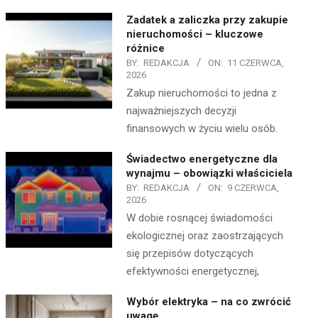
Zadatek a zaliczka przy zakupie
nieruchomości – kluczowe
różnice
BY:
REDAKCJA
ON:
11 CZERWCA,
2026
Zakup nieruchomości to jedna z
najważniejszych decyzji
finansowych w życiu wielu osób.
Świadectwo energetyczne dla
wynajmu – obowiązki właściciela
BY:
REDAKCJA
ON:
9 CZERWCA,
2026
W dobie rosnącej świadomości
ekologicznej oraz zaostrzających
się przepisów dotyczących
efektywności energetycznej,
Wybór elektryka – na co zwrócić
uwagę