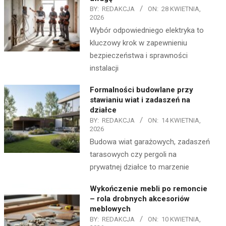
BY:
REDAKCJA
ON:
28 KWIETNIA,
2026
Wybór odpowiedniego elektryka to
kluczowy krok w zapewnieniu
bezpieczeństwa i sprawności
instalacji
Formalności budowlane przy
stawianiu wiat i zadaszeń na
działce
BY:
REDAKCJA
ON:
14 KWIETNIA,
2026
Budowa wiat garażowych, zadaszeń
tarasowych czy pergoli na
prywatnej działce to marzenie
Wykończenie mebli po remoncie
– rola drobnych akcesoriów
meblowych
BY:
REDAKCJA
ON:
10 KWIETNIA,