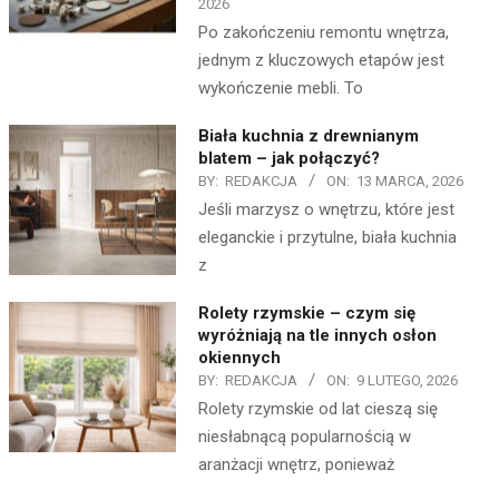
2026
Po zakończeniu remontu wnętrza,
jednym z kluczowych etapów jest
wykończenie mebli. To
Biała kuchnia z drewnianym
blatem – jak połączyć?
BY:
REDAKCJA
ON:
13 MARCA, 2026
Jeśli marzysz o wnętrzu, które jest
eleganckie i przytulne, biała kuchnia
z
Rolety rzymskie – czym się
wyróżniają na tle innych osłon
okiennych
BY:
REDAKCJA
ON:
9 LUTEGO, 2026
Rolety rzymskie od lat cieszą się
niesłabnącą popularnością w
aranżacji wnętrz, ponieważ