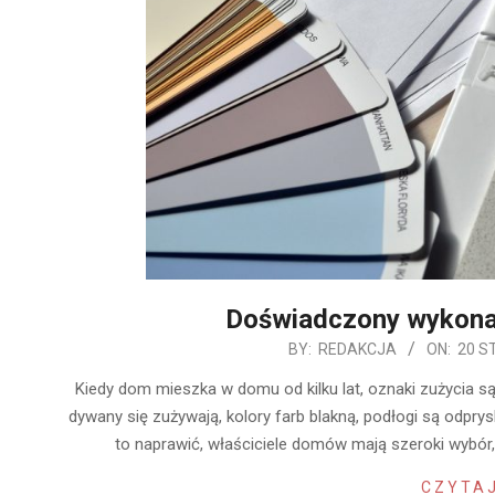
Doświadczony wykon
2020-
BY:
REDAKCJA
ON:
20 S
01-
Kiedy dom mieszka w domu od kilku lat, oznaki zużycia są
20
dywany się zużywają, kolory farb blakną, podłogi są odprys
to naprawić, właściciele domów mają szeroki wybó
CZYTAJ