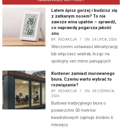
Latem śpisz gorzej i budzisz się
z zatkanym nosem? To nie
zawsze wina upałów – sprawdź,
co naprawdę pogarsza jakość
snu
BY:
REDAKCJA
ON:
24 LIPCA, 2026
Wieczorem ustawiasz klimatyzację
lub włączasz wiatrak, licząc na
spokojny sen mimo panujących
Kontener zamiast murowanego
biura. Czemu warto wybrać to
rozwiązanie?
BY:
REDAKCJA
ON:
28 CZERWCA,
2026
Budowa tradycyjnego biura o
powierzchni 50 metrów
kwadratowych zajmuje średnio 6
miesięcy