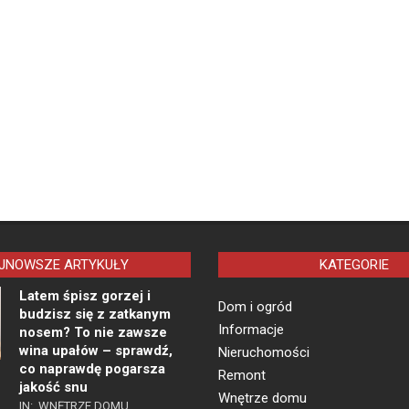
JNOWSZE ARTYKUŁY
KATEGORIE
Latem śpisz gorzej i
Dom i ogród
budzisz się z zatkanym
Informacje
nosem? To nie zawsze
wina upałów – sprawdź,
Nieruchomości
co naprawdę pogarsza
Remont
jakość snu
Wnętrze domu
IN:
WNĘTRZE DOMU