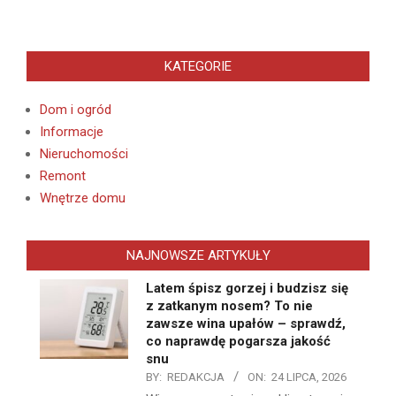
KATEGORIE
Dom i ogród
Informacje
Nieruchomości
Remont
Wnętrze domu
NAJNOWSZE ARTYKUŁY
Latem śpisz gorzej i budzisz się
z zatkanym nosem? To nie
zawsze wina upałów – sprawdź,
co naprawdę pogarsza jakość
snu
BY:
REDAKCJA
ON:
24 LIPCA, 2026