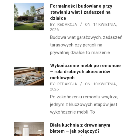
Formalności budowlane przy
stawianiu wiat i zadaszeń na
działce
BY:
REDAKCJA
ON:
14 KWIETNIA,
2026
Budowa wiat garażowych, zadaszeń
tarasowych czy pergoli na
prywatnej działce to marzenie
Wykończenie mebli po remoncie
– rola drobnych akcesoriów
meblowych
BY:
REDAKCJA
ON:
10 KWIETNIA,
2026
Po zakończeniu remontu wnętrza,
jednym z kluczowych etapów jest
wykończenie mebli. To
Biała kuchnia z drewnianym
blatem – jak połączyć?