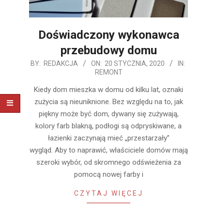
Doświadczony wykonawca
przebudowy domu
2020-
BY:
REDAKCJA
ON:
20 STYCZNIA, 2020
IN:
REMONT
01-
20
Kiedy dom mieszka w domu od kilku lat, oznaki
zużycia są nieuniknione. Bez względu na to, jak
piękny może być dom, dywany się zużywają,
kolory farb blakną, podłogi są odpryskiwane, a
łazienki zaczynają mieć „przestarzały”
wygląd. Aby to naprawić, właściciele domów mają
szeroki wybór, od skromnego odświeżenia za
pomocą nowej farby i
CZYTAJ WIĘCEJ