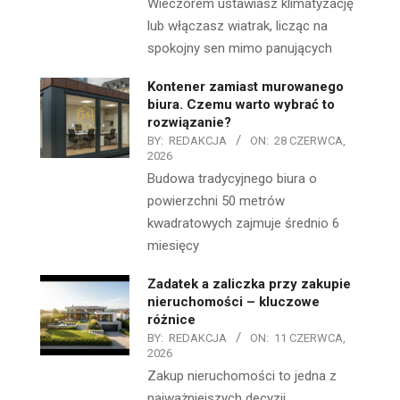
Wieczorem ustawiasz klimatyzację
lub włączasz wiatrak, licząc na
spokojny sen mimo panujących
Kontener zamiast murowanego
biura. Czemu warto wybrać to
rozwiązanie?
BY:
REDAKCJA
ON:
28 CZERWCA,
2026
Budowa tradycyjnego biura o
powierzchni 50 metrów
kwadratowych zajmuje średnio 6
miesięcy
Zadatek a zaliczka przy zakupie
nieruchomości – kluczowe
różnice
BY:
REDAKCJA
ON:
11 CZERWCA,
2026
Zakup nieruchomości to jedna z
najważniejszych decyzji