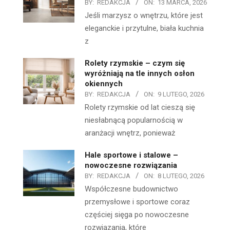
BY:
REDAKCJA
ON:
13 MARCA, 2026
Jeśli marzysz o wnętrzu, które jest
eleganckie i przytulne, biała kuchnia
z
Rolety rzymskie – czym się
wyróżniają na tle innych osłon
okiennych
BY:
REDAKCJA
ON:
9 LUTEGO, 2026
Rolety rzymskie od lat cieszą się
niesłabnącą popularnością w
aranżacji wnętrz, ponieważ
Hale sportowe i stalowe –
nowoczesne rozwiązania
BY:
REDAKCJA
ON:
8 LUTEGO, 2026
Współczesne budownictwo
przemysłowe i sportowe coraz
częściej sięga po nowoczesne
rozwiązania, które