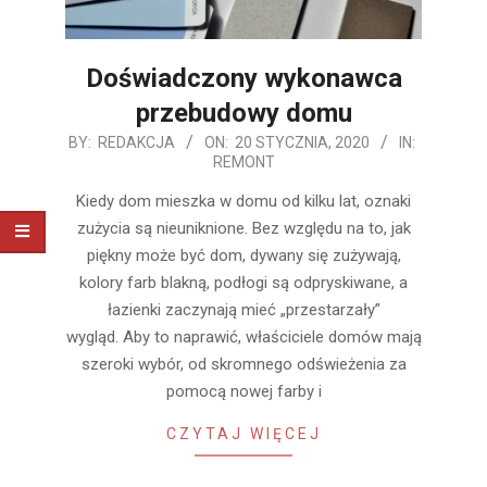
Doświadczony wykonawca
przebudowy domu
2020-
BY:
REDAKCJA
ON:
20 STYCZNIA, 2020
IN:
REMONT
01-
20
Kiedy dom mieszka w domu od kilku lat, oznaki
zużycia są nieuniknione. Bez względu na to, jak
piękny może być dom, dywany się zużywają,
kolory farb blakną, podłogi są odpryskiwane, a
łazienki zaczynają mieć „przestarzały”
wygląd. Aby to naprawić, właściciele domów mają
szeroki wybór, od skromnego odświeżenia za
pomocą nowej farby i
CZYTAJ WIĘCEJ