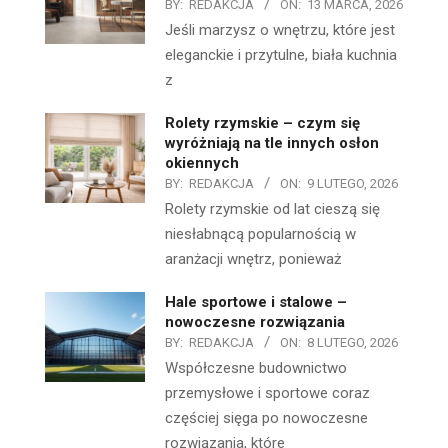
BY:
REDAKCJA
ON:
13 MARCA, 2026
Jeśli marzysz o wnętrzu, które jest
eleganckie i przytulne, biała kuchnia
z
Rolety rzymskie – czym się
wyróżniają na tle innych osłon
okiennych
BY:
REDAKCJA
ON:
9 LUTEGO, 2026
Rolety rzymskie od lat cieszą się
niesłabnącą popularnością w
aranżacji wnętrz, ponieważ
Hale sportowe i stalowe –
nowoczesne rozwiązania
BY:
REDAKCJA
ON:
8 LUTEGO, 2026
Współczesne budownictwo
przemysłowe i sportowe coraz
częściej sięga po nowoczesne
rozwiązania, które