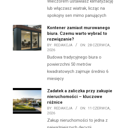
Wieczorem ustawiasz klimatyzację
lub włączasz wiatrak, licząc na
spokojny sen mimo panujących
Kontener zamiast murowanego
biura. Czemu warto wybrać to
rozwiązanie?
BY:
REDAKCJA
ON:
28 CZERWCA,
2026
Budowa tradycyjnego biura o
powierzchni 50 metrów
kwadratowych zajmuje średnio 6
miesięcy
Zadatek a zaliczka przy zakupie
nieruchomości – kluczowe
różnice
BY:
REDAKCJA
ON:
11 CZERWCA,
2026
Zakup nieruchomości to jedna z
najważniejszych decyzji