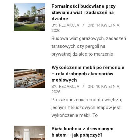
Formalności budowlane przy
stawianiu wiat i zadaszeń na
działce
BY:
REDAKCJA
ON:
14 KWIETNIA,
2026
Budowa wiat garażowych, zadaszeń
tarasowych czy pergoli na
prywatnej działce to marzenie
Wykończenie mebli po remoncie
– rola drobnych akcesoriów
meblowych
BY:
REDAKCJA
ON:
10 KWIETNIA,
2026
Po zakończeniu remontu wnętrza,
jednym z kluczowych etapów jest
wykończenie mebli. To
Biała kuchnia z drewnianym
blatem – jak połączyć?