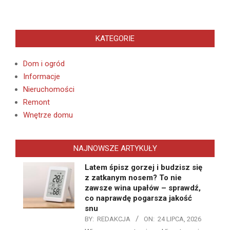
KATEGORIE
Dom i ogród
Informacje
Nieruchomości
Remont
Wnętrze domu
NAJNOWSZE ARTYKUŁY
Latem śpisz gorzej i budzisz się
z zatkanym nosem? To nie
zawsze wina upałów – sprawdź,
co naprawdę pogarsza jakość
snu
BY:
REDAKCJA
ON:
24 LIPCA, 2026