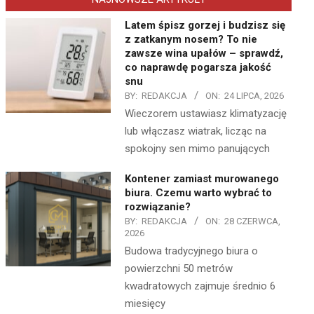
Latem śpisz gorzej i budzisz się
z zatkanym nosem? To nie
zawsze wina upałów – sprawdź,
co naprawdę pogarsza jakość
snu
BY:
REDAKCJA
ON:
24 LIPCA, 2026
Wieczorem ustawiasz klimatyzację
lub włączasz wiatrak, licząc na
spokojny sen mimo panujących
Kontener zamiast murowanego
biura. Czemu warto wybrać to
rozwiązanie?
BY:
REDAKCJA
ON:
28 CZERWCA,
2026
Budowa tradycyjnego biura o
powierzchni 50 metrów
kwadratowych zajmuje średnio 6
miesięcy