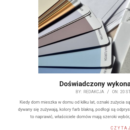
Doświadczony wykon
2020-
BY:
REDAKCJA
ON:
20 S
01-
Kiedy dom mieszka w domu od kilku lat, oznaki zużycia są
20
dywany się zużywają, kolory farb blakną, podłogi są odprys
to naprawić, właściciele domów mają szeroki wybó
CZYTAJ