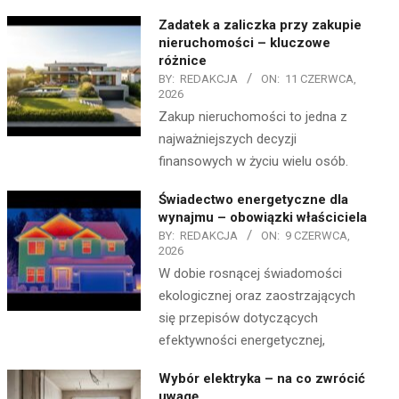
Zadatek a zaliczka przy zakupie
nieruchomości – kluczowe
różnice
BY:
REDAKCJA
ON:
11 CZERWCA,
2026
Zakup nieruchomości to jedna z
najważniejszych decyzji
finansowych w życiu wielu osób.
Świadectwo energetyczne dla
wynajmu – obowiązki właściciela
BY:
REDAKCJA
ON:
9 CZERWCA,
2026
W dobie rosnącej świadomości
ekologicznej oraz zaostrzających
się przepisów dotyczących
efektywności energetycznej,
Wybór elektryka – na co zwrócić
uwagę