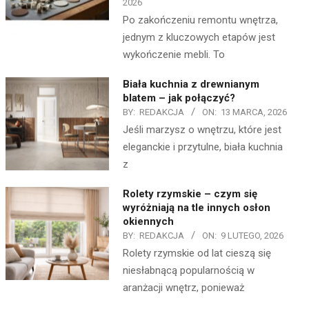
2026
Po zakończeniu remontu wnętrza,
jednym z kluczowych etapów jest
wykończenie mebli. To
Biała kuchnia z drewnianym
blatem – jak połączyć?
BY:
REDAKCJA
ON:
13 MARCA, 2026
Jeśli marzysz o wnętrzu, które jest
eleganckie i przytulne, biała kuchnia
z
Rolety rzymskie – czym się
wyróżniają na tle innych osłon
okiennych
BY:
REDAKCJA
ON:
9 LUTEGO, 2026
Rolety rzymskie od lat cieszą się
niesłabnącą popularnością w
aranżacji wnętrz, ponieważ