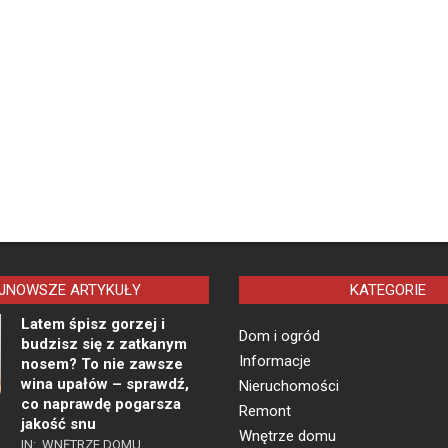
JNOWSZE ARTYKUŁY
KATEGORIE
Latem śpisz gorzej i
Dom i ogród
budzisz się z zatkanym
Informacje
nosem? To nie zawsze
wina upałów – sprawdź,
Nieruchomości
co naprawdę pogarsza
Remont
jakość snu
Wnętrze domu
IN:
WNĘTRZE DOMU