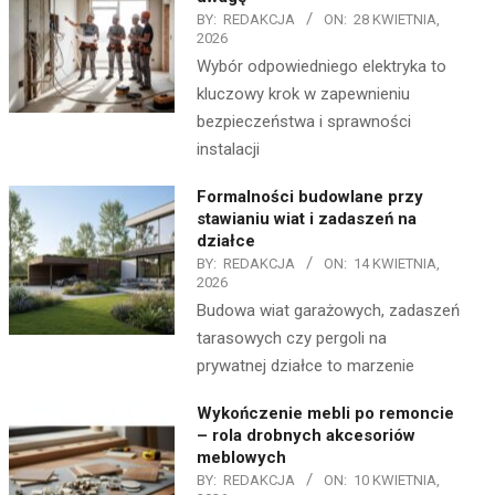
BY:
REDAKCJA
ON:
28 KWIETNIA,
2026
Wybór odpowiedniego elektryka to
kluczowy krok w zapewnieniu
bezpieczeństwa i sprawności
instalacji
Formalności budowlane przy
stawianiu wiat i zadaszeń na
działce
BY:
REDAKCJA
ON:
14 KWIETNIA,
2026
Budowa wiat garażowych, zadaszeń
tarasowych czy pergoli na
prywatnej działce to marzenie
Wykończenie mebli po remoncie
– rola drobnych akcesoriów
meblowych
BY:
REDAKCJA
ON:
10 KWIETNIA,