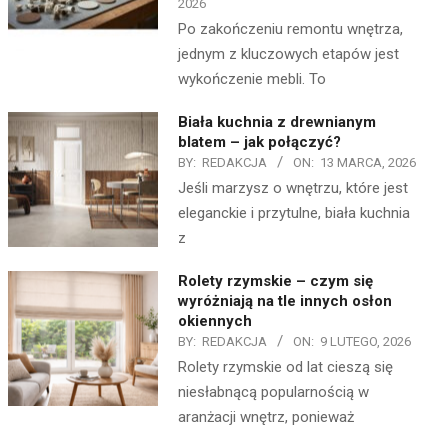
2026
Po zakończeniu remontu wnętrza,
jednym z kluczowych etapów jest
wykończenie mebli. To
Biała kuchnia z drewnianym
blatem – jak połączyć?
BY:
REDAKCJA
ON:
13 MARCA, 2026
Jeśli marzysz o wnętrzu, które jest
eleganckie i przytulne, biała kuchnia
z
Rolety rzymskie – czym się
wyróżniają na tle innych osłon
okiennych
BY:
REDAKCJA
ON:
9 LUTEGO, 2026
Rolety rzymskie od lat cieszą się
niesłabnącą popularnością w
aranżacji wnętrz, ponieważ