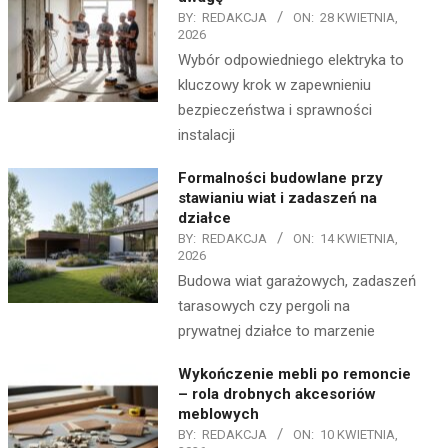
BY:
REDAKCJA
ON:
28 KWIETNIA,
2026
Wybór odpowiedniego elektryka to
kluczowy krok w zapewnieniu
bezpieczeństwa i sprawności
instalacji
Formalności budowlane przy
stawianiu wiat i zadaszeń na
działce
BY:
REDAKCJA
ON:
14 KWIETNIA,
2026
Budowa wiat garażowych, zadaszeń
tarasowych czy pergoli na
prywatnej działce to marzenie
Wykończenie mebli po remoncie
– rola drobnych akcesoriów
meblowych
BY:
REDAKCJA
ON:
10 KWIETNIA,