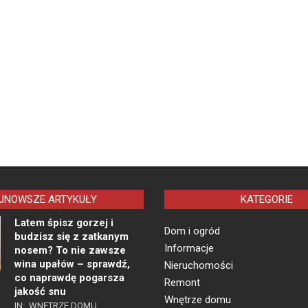
JNOWSZE ARTYKUŁY
KATEGORIE
Latem śpisz gorzej i
Dom i ogród
budzisz się z zatkanym
Informacje
nosem? To nie zawsze
wina upałów – sprawdź,
Nieruchomości
co naprawdę pogarsza
Remont
jakość snu
Wnętrze domu
IN:
WNĘTRZE DOMU