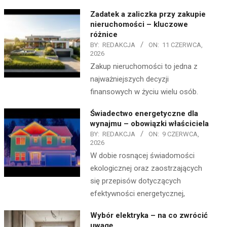
Zadatek a zaliczka przy zakupie
nieruchomości – kluczowe
różnice
BY:
REDAKCJA
ON:
11 CZERWCA,
2026
Zakup nieruchomości to jedna z
najważniejszych decyzji
finansowych w życiu wielu osób.
Świadectwo energetyczne dla
wynajmu – obowiązki właściciela
BY:
REDAKCJA
ON:
9 CZERWCA,
2026
W dobie rosnącej świadomości
ekologicznej oraz zaostrzających
się przepisów dotyczących
efektywności energetycznej,
Wybór elektryka – na co zwrócić
uwagę