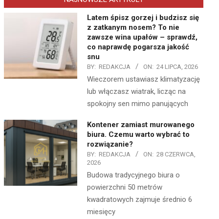
Latem śpisz gorzej i budzisz się
z zatkanym nosem? To nie
zawsze wina upałów – sprawdź,
co naprawdę pogarsza jakość
snu
BY:
REDAKCJA
ON:
24 LIPCA, 2026
Wieczorem ustawiasz klimatyzację
lub włączasz wiatrak, licząc na
spokojny sen mimo panujących
Kontener zamiast murowanego
biura. Czemu warto wybrać to
rozwiązanie?
BY:
REDAKCJA
ON:
28 CZERWCA,
2026
Budowa tradycyjnego biura o
powierzchni 50 metrów
kwadratowych zajmuje średnio 6
miesięcy