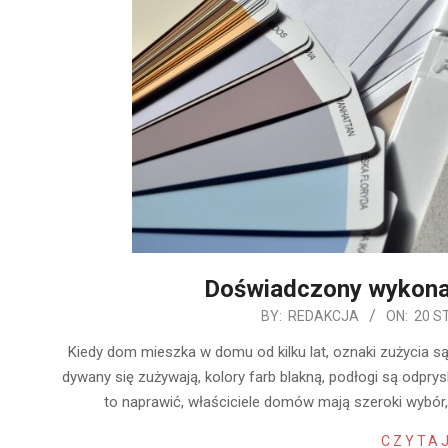
Doświadczony wykon
2020-
BY:
REDAKCJA
ON:
20 S
01-
Kiedy dom mieszka w domu od kilku lat, oznaki zużycia są
20
dywany się zużywają, kolory farb blakną, podłogi są odprys
to naprawić, właściciele domów mają szeroki wybó
CZYTAJ