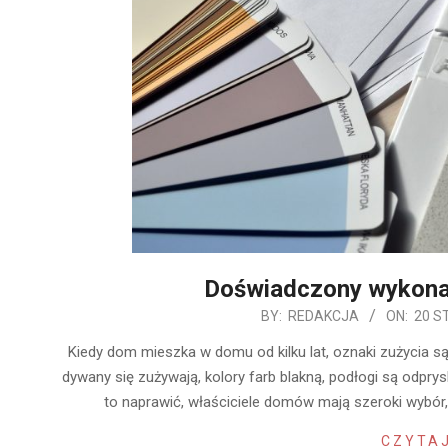
Doświadczony wykon
2020-
BY:
REDAKCJA
ON:
20 S
01-
Kiedy dom mieszka w domu od kilku lat, oznaki zużycia są
20
dywany się zużywają, kolory farb blakną, podłogi są odprys
to naprawić, właściciele domów mają szeroki wybó
CZYTAJ