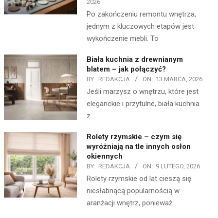
2026
Po zakończeniu remontu wnętrza,
jednym z kluczowych etapów jest
wykończenie mebli. To
Biała kuchnia z drewnianym
blatem – jak połączyć?
BY:
REDAKCJA
ON:
13 MARCA, 2026
Jeśli marzysz o wnętrzu, które jest
eleganckie i przytulne, biała kuchnia
z
Rolety rzymskie – czym się
wyróżniają na tle innych osłon
okiennych
BY:
REDAKCJA
ON:
9 LUTEGO, 2026
Rolety rzymskie od lat cieszą się
niesłabnącą popularnością w
aranżacji wnętrz, ponieważ