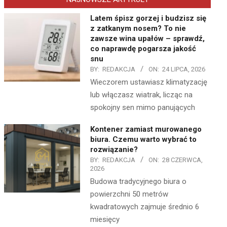
Latem śpisz gorzej i budzisz się
z zatkanym nosem? To nie
zawsze wina upałów – sprawdź,
co naprawdę pogarsza jakość
snu
BY:
REDAKCJA
ON:
24 LIPCA, 2026
Wieczorem ustawiasz klimatyzację
lub włączasz wiatrak, licząc na
spokojny sen mimo panujących
Kontener zamiast murowanego
biura. Czemu warto wybrać to
rozwiązanie?
BY:
REDAKCJA
ON:
28 CZERWCA,
2026
Budowa tradycyjnego biura o
powierzchni 50 metrów
kwadratowych zajmuje średnio 6
miesięcy