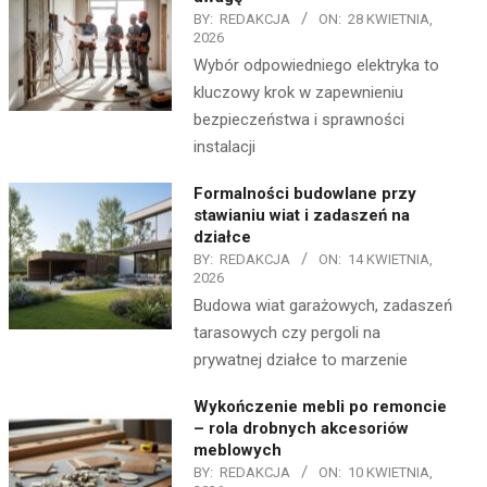
BY:
REDAKCJA
ON:
28 KWIETNIA,
2026
Wybór odpowiedniego elektryka to
kluczowy krok w zapewnieniu
bezpieczeństwa i sprawności
instalacji
Formalności budowlane przy
stawianiu wiat i zadaszeń na
działce
BY:
REDAKCJA
ON:
14 KWIETNIA,
2026
Budowa wiat garażowych, zadaszeń
tarasowych czy pergoli na
prywatnej działce to marzenie
Wykończenie mebli po remoncie
– rola drobnych akcesoriów
meblowych
BY:
REDAKCJA
ON:
10 KWIETNIA,