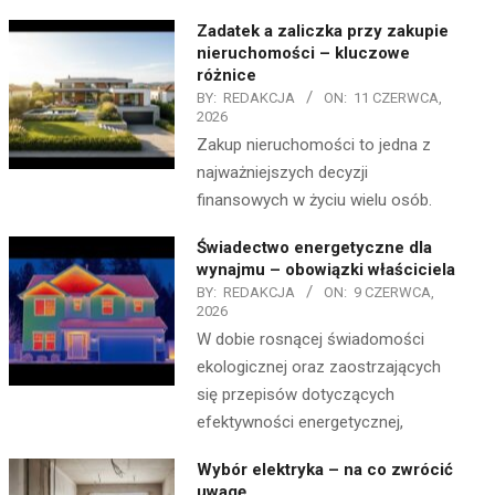
Zadatek a zaliczka przy zakupie
nieruchomości – kluczowe
różnice
BY:
REDAKCJA
ON:
11 CZERWCA,
2026
Zakup nieruchomości to jedna z
najważniejszych decyzji
finansowych w życiu wielu osób.
Świadectwo energetyczne dla
wynajmu – obowiązki właściciela
BY:
REDAKCJA
ON:
9 CZERWCA,
2026
W dobie rosnącej świadomości
ekologicznej oraz zaostrzających
się przepisów dotyczących
efektywności energetycznej,
Wybór elektryka – na co zwrócić
uwagę