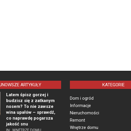
JNOWSZE ARTYKUŁY
KATEGORIE
Latem śpisz gorzej i
Dom i ogród
budzisz się z zatkanym
Informacje
nosem? To nie zawsze
wina upałów – sprawdź,
Nieruchomości
co naprawdę pogarsza
Remont
jakość snu
Wnętrze domu
IN:
WNĘTRZE DOMU