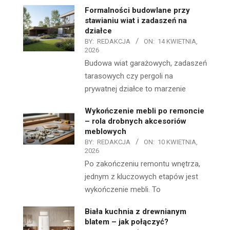
Formalności budowlane przy
stawianiu wiat i zadaszeń na
działce
BY:
REDAKCJA
ON:
14 KWIETNIA,
2026
Budowa wiat garażowych, zadaszeń
tarasowych czy pergoli na
prywatnej działce to marzenie
Wykończenie mebli po remoncie
– rola drobnych akcesoriów
meblowych
BY:
REDAKCJA
ON:
10 KWIETNIA,
2026
Po zakończeniu remontu wnętrza,
jednym z kluczowych etapów jest
wykończenie mebli. To
Biała kuchnia z drewnianym
blatem – jak połączyć?