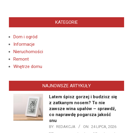
KATEGORIE
Dom i ogród
Informacje
Nieruchomości
Remont
Wnętrze domu
NAJNOWSZE ARTYKUŁY
Latem śpisz gorzej i budzisz się
z zatkanym nosem? To nie
zawsze wina upałów – sprawdź,
co naprawdę pogarsza jakość
snu
BY:
REDAKCJA
ON:
24 LIPCA, 2026