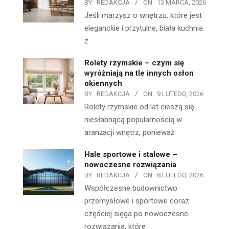
BY:
REDAKCJA
ON:
13 MARCA, 2026
Jeśli marzysz o wnętrzu, które jest
eleganckie i przytulne, biała kuchnia
z
Rolety rzymskie – czym się
wyróżniają na tle innych osłon
okiennych
BY:
REDAKCJA
ON:
9 LUTEGO, 2026
Rolety rzymskie od lat cieszą się
niesłabnącą popularnością w
aranżacji wnętrz, ponieważ
Hale sportowe i stalowe –
nowoczesne rozwiązania
BY:
REDAKCJA
ON:
8 LUTEGO, 2026
Współczesne budownictwo
przemysłowe i sportowe coraz
częściej sięga po nowoczesne
rozwiązania, które