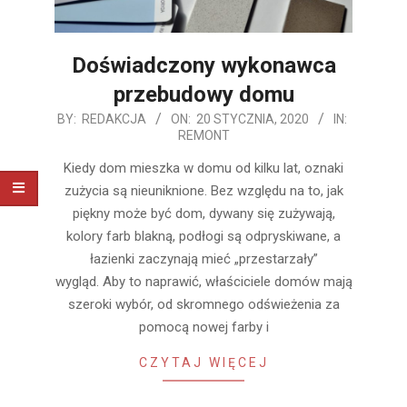
Doświadczony wykonawca
przebudowy domu
2020-
BY:
REDAKCJA
ON:
20 STYCZNIA, 2020
IN:
REMONT
01-
20
Kiedy dom mieszka w domu od kilku lat, oznaki
zużycia są nieuniknione. Bez względu na to, jak
piękny może być dom, dywany się zużywają,
kolory farb blakną, podłogi są odpryskiwane, a
łazienki zaczynają mieć „przestarzały”
wygląd. Aby to naprawić, właściciele domów mają
szeroki wybór, od skromnego odświeżenia za
pomocą nowej farby i
CZYTAJ WIĘCEJ