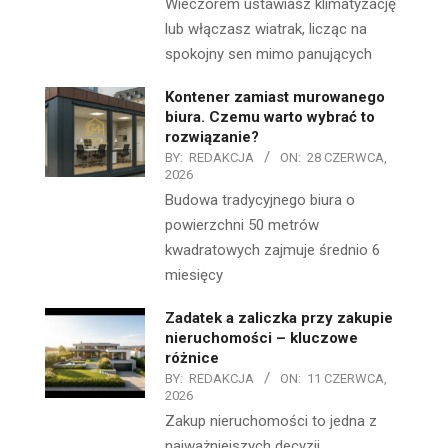
Wieczorem ustawiasz klimatyzację
lub włączasz wiatrak, licząc na
spokojny sen mimo panujących
Kontener zamiast murowanego
biura. Czemu warto wybrać to
rozwiązanie?
BY:
REDAKCJA
ON:
28 CZERWCA,
2026
Budowa tradycyjnego biura o
powierzchni 50 metrów
kwadratowych zajmuje średnio 6
miesięcy
Zadatek a zaliczka przy zakupie
nieruchomości – kluczowe
różnice
BY:
REDAKCJA
ON:
11 CZERWCA,
2026
Zakup nieruchomości to jedna z
najważniejszych decyzji