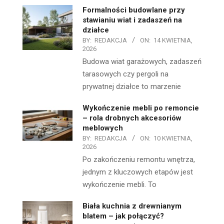
Formalności budowlane przy
stawianiu wiat i zadaszeń na
działce
BY:
REDAKCJA
ON:
14 KWIETNIA,
2026
Budowa wiat garażowych, zadaszeń
tarasowych czy pergoli na
prywatnej działce to marzenie
Wykończenie mebli po remoncie
– rola drobnych akcesoriów
meblowych
BY:
REDAKCJA
ON:
10 KWIETNIA,
2026
Po zakończeniu remontu wnętrza,
jednym z kluczowych etapów jest
wykończenie mebli. To
Biała kuchnia z drewnianym
blatem – jak połączyć?