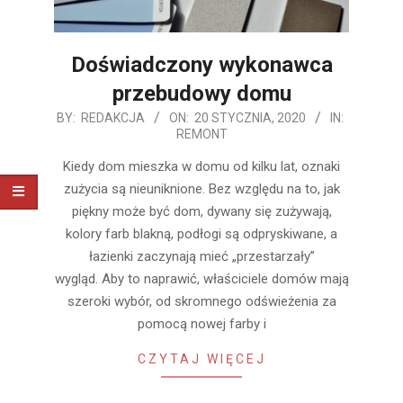
Doświadczony wykonawca
przebudowy domu
2020-
BY:
REDAKCJA
ON:
20 STYCZNIA, 2020
IN:
REMONT
01-
20
Kiedy dom mieszka w domu od kilku lat, oznaki
zużycia są nieuniknione. Bez względu na to, jak
piękny może być dom, dywany się zużywają,
kolory farb blakną, podłogi są odpryskiwane, a
łazienki zaczynają mieć „przestarzały”
wygląd. Aby to naprawić, właściciele domów mają
szeroki wybór, od skromnego odświeżenia za
pomocą nowej farby i
CZYTAJ WIĘCEJ