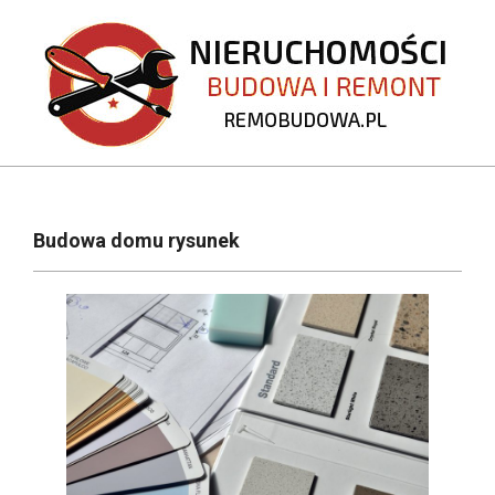
Skip
to
content
REMOBUDOWA.PL
Primary
Navigation
Budowa domu rysunek
Menu