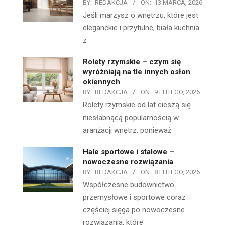
BY:
REDAKCJA
ON:
13 MARCA, 2026
Jeśli marzysz o wnętrzu, które jest
eleganckie i przytulne, biała kuchnia
z
Rolety rzymskie – czym się
wyróżniają na tle innych osłon
okiennych
BY:
REDAKCJA
ON:
9 LUTEGO, 2026
Rolety rzymskie od lat cieszą się
niesłabnącą popularnością w
aranżacji wnętrz, ponieważ
Hale sportowe i stalowe –
nowoczesne rozwiązania
BY:
REDAKCJA
ON:
8 LUTEGO, 2026
Współczesne budownictwo
przemysłowe i sportowe coraz
częściej sięga po nowoczesne
rozwiązania, które