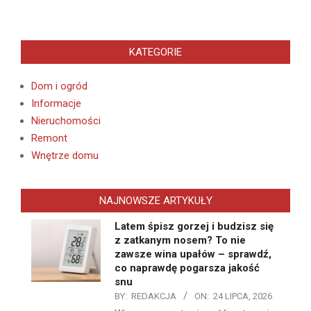
KATEGORIE
Dom i ogród
Informacje
Nieruchomości
Remont
Wnętrze domu
NAJNOWSZE ARTYKUŁY
Latem śpisz gorzej i budzisz się
z zatkanym nosem? To nie
zawsze wina upałów – sprawdź,
co naprawdę pogarsza jakość
snu
BY:
REDAKCJA
ON:
24 LIPCA, 2026