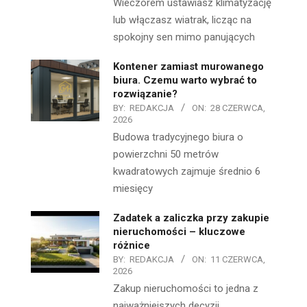
Wieczorem ustawiasz klimatyzację
lub włączasz wiatrak, licząc na
spokojny sen mimo panujących
Kontener zamiast murowanego
biura. Czemu warto wybrać to
rozwiązanie?
BY:
REDAKCJA
ON:
28 CZERWCA,
2026
Budowa tradycyjnego biura o
powierzchni 50 metrów
kwadratowych zajmuje średnio 6
miesięcy
Zadatek a zaliczka przy zakupie
nieruchomości – kluczowe
różnice
BY:
REDAKCJA
ON:
11 CZERWCA,
2026
Zakup nieruchomości to jedna z
najważniejszych decyzji