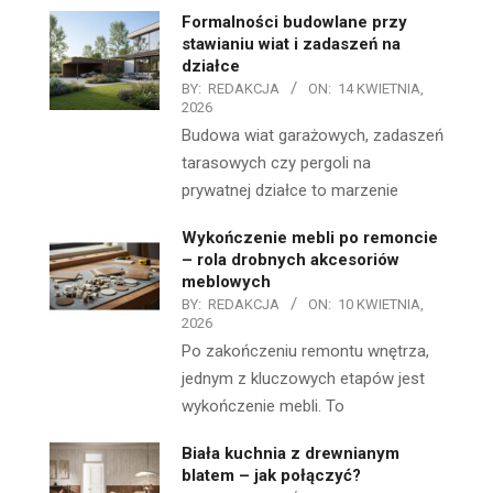
Formalności budowlane przy
stawianiu wiat i zadaszeń na
działce
BY:
REDAKCJA
ON:
14 KWIETNIA,
2026
Budowa wiat garażowych, zadaszeń
tarasowych czy pergoli na
prywatnej działce to marzenie
Wykończenie mebli po remoncie
– rola drobnych akcesoriów
meblowych
BY:
REDAKCJA
ON:
10 KWIETNIA,
2026
Po zakończeniu remontu wnętrza,
jednym z kluczowych etapów jest
wykończenie mebli. To
Biała kuchnia z drewnianym
blatem – jak połączyć?