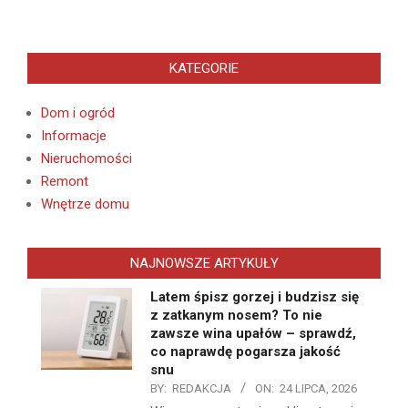
KATEGORIE
Dom i ogród
Informacje
Nieruchomości
Remont
Wnętrze domu
NAJNOWSZE ARTYKUŁY
Latem śpisz gorzej i budzisz się
z zatkanym nosem? To nie
zawsze wina upałów – sprawdź,
co naprawdę pogarsza jakość
snu
BY:
REDAKCJA
ON:
24 LIPCA, 2026