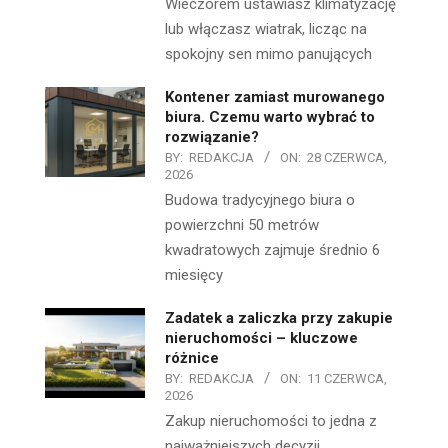
Wieczorem ustawiasz klimatyzację
lub włączasz wiatrak, licząc na
spokojny sen mimo panujących
Kontener zamiast murowanego
biura. Czemu warto wybrać to
rozwiązanie?
BY:
REDAKCJA
ON:
28 CZERWCA,
2026
Budowa tradycyjnego biura o
powierzchni 50 metrów
kwadratowych zajmuje średnio 6
miesięcy
Zadatek a zaliczka przy zakupie
nieruchomości – kluczowe
różnice
BY:
REDAKCJA
ON:
11 CZERWCA,
2026
Zakup nieruchomości to jedna z
najważniejszych decyzji