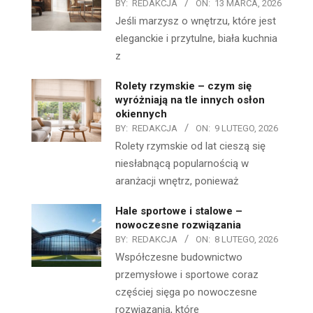
BY:
REDAKCJA
ON:
13 MARCA, 2026
Jeśli marzysz o wnętrzu, które jest
eleganckie i przytulne, biała kuchnia
z
Rolety rzymskie – czym się
wyróżniają na tle innych osłon
okiennych
BY:
REDAKCJA
ON:
9 LUTEGO, 2026
Rolety rzymskie od lat cieszą się
niesłabnącą popularnością w
aranżacji wnętrz, ponieważ
Hale sportowe i stalowe –
nowoczesne rozwiązania
BY:
REDAKCJA
ON:
8 LUTEGO, 2026
Współczesne budownictwo
przemysłowe i sportowe coraz
częściej sięga po nowoczesne
rozwiązania, które