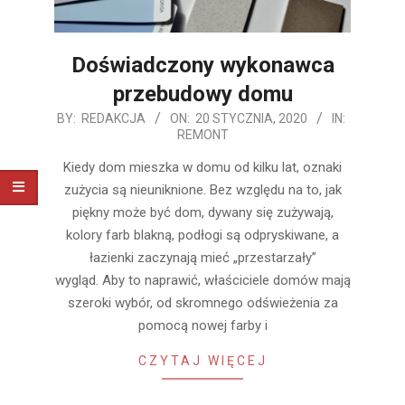
Doświadczony wykonawca
przebudowy domu
2020-
BY:
REDAKCJA
ON:
20 STYCZNIA, 2020
IN:
REMONT
01-
20
Kiedy dom mieszka w domu od kilku lat, oznaki
zużycia są nieuniknione. Bez względu na to, jak
piękny może być dom, dywany się zużywają,
kolory farb blakną, podłogi są odpryskiwane, a
łazienki zaczynają mieć „przestarzały”
wygląd. Aby to naprawić, właściciele domów mają
szeroki wybór, od skromnego odświeżenia za
pomocą nowej farby i
CZYTAJ WIĘCEJ