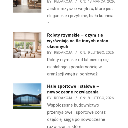
BY:
REDAKCJA
ON:
13 MARCA, 2026
Jeśli marzysz o wnętrzu, które jest
eleganckie i przytulne, biała kuchnia
z
Rolety rzymskie – czym się
wyróżniają na tle innych osłon
okiennych
BY:
REDAKCJA
ON:
9 LUTEGO, 2026
Rolety rzymskie od lat cieszą się
niesłabnącą popularnością w
aranżacji wnętrz, ponieważ
Hale sportowe i stalowe –
nowoczesne rozwiązania
BY:
REDAKCJA
ON:
8 LUTEGO, 2026
Współczesne budownictwo
przemysłowe i sportowe coraz
częściej sięga po nowoczesne
rozwiązania, które