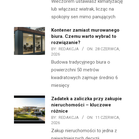
Wieczorem ustawiasz klimatyzację
lub włączasz wiatrak, licząc na
spokojny sen mimo panujących
Kontener zamiast murowanego
biura. Czemu warto wybrać to
rozwiązanie?
BY:
REDAKCJA
ON:
28 CZERWCA,
2026
Budowa tradycyjnego biura o
powierzchni 50 metrów
kwadratowych zajmuje średnio 6
miesięcy
Zadatek a zaliczka przy zakupie
nieruchomości – kluczowe
różnice
BY:
REDAKCJA
ON:
11 CZERWCA,
2026
Zakup nieruchomości to jedna z
najważniejszych decyzji