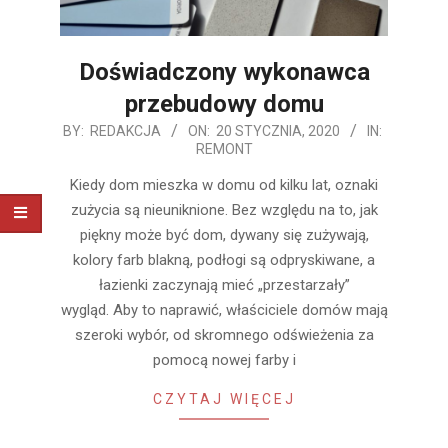
Doświadczony wykonawca
przebudowy domu
2020-
BY:
REDAKCJA
ON:
20 STYCZNIA, 2020
IN:
REMONT
01-
20
Kiedy dom mieszka w domu od kilku lat, oznaki
zużycia są nieuniknione. Bez względu na to, jak
piękny może być dom, dywany się zużywają,
kolory farb blakną, podłogi są odpryskiwane, a
łazienki zaczynają mieć „przestarzały”
wygląd. Aby to naprawić, właściciele domów mają
szeroki wybór, od skromnego odświeżenia za
pomocą nowej farby i
CZYTAJ WIĘCEJ