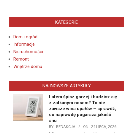
KATEGORIE
Dom i ogród
Informacje
Nieruchomości
Remont
Wnętrze domu
NAJNOWSZE ARTYKUŁY
Latem śpisz gorzej i budzisz się
z zatkanym nosem? To nie
zawsze wina upałów – sprawdź,
co naprawdę pogarsza jakość
snu
BY:
REDAKCJA
ON:
24 LIPCA, 2026