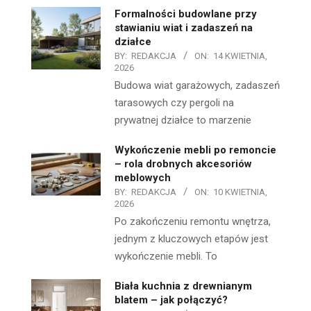
Formalności budowlane przy
stawianiu wiat i zadaszeń na
działce
BY:
REDAKCJA
ON:
14 KWIETNIA,
2026
Budowa wiat garażowych, zadaszeń
tarasowych czy pergoli na
prywatnej działce to marzenie
Wykończenie mebli po remoncie
– rola drobnych akcesoriów
meblowych
BY:
REDAKCJA
ON:
10 KWIETNIA,
2026
Po zakończeniu remontu wnętrza,
jednym z kluczowych etapów jest
wykończenie mebli. To
Biała kuchnia z drewnianym
blatem – jak połączyć?