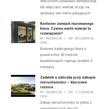
Wieczorem ustawiasz klimatyzację
lub włączasz wiatrak, licząc na
spokojny sen mimo panujących
Kontener zamiast murowanego
biura. Czemu warto wybrać to
rozwiązanie?
BY:
REDAKCJA
ON:
28 CZERWCA,
2026
Budowa tradycyjnego biura o
powierzchni 50 metrów
kwadratowych zajmuje średnio 6
miesięcy
Zadatek a zaliczka przy zakupie
nieruchomości – kluczowe
różnice
BY:
REDAKCJA
ON:
11 CZERWCA,
2026
Zakup nieruchomości to jedna z
najważniejszych decyzji