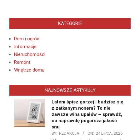
KATEGORIE
Dom i ogród
Informacje
Nieruchomości
Remont
Wnętrze domu
NAJNOWSZE ARTYKUŁY
Latem śpisz gorzej i budzisz się
z zatkanym nosem? To nie
zawsze wina upałów – sprawdź,
co naprawdę pogarsza jakość
snu
BY:
REDAKCJA
ON:
24 LIPCA, 2026