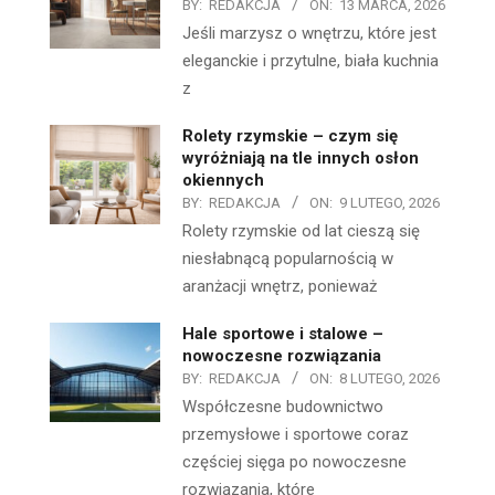
BY:
REDAKCJA
ON:
13 MARCA, 2026
Jeśli marzysz o wnętrzu, które jest
eleganckie i przytulne, biała kuchnia
z
Rolety rzymskie – czym się
wyróżniają na tle innych osłon
okiennych
BY:
REDAKCJA
ON:
9 LUTEGO, 2026
Rolety rzymskie od lat cieszą się
niesłabnącą popularnością w
aranżacji wnętrz, ponieważ
Hale sportowe i stalowe –
nowoczesne rozwiązania
BY:
REDAKCJA
ON:
8 LUTEGO, 2026
Współczesne budownictwo
przemysłowe i sportowe coraz
częściej sięga po nowoczesne
rozwiązania, które