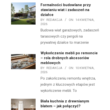
Formalności budowlane przy
stawianiu wiat i zadaszeń na
działce
BY:
REDAKCJA
ON:
14 KWIETNIA,
2026
Budowa wiat garażowych, zadaszeń
tarasowych czy pergoli na
prywatnej działce to marzenie
Wykończenie mebli po remoncie
– rola drobnych akcesoriów
meblowych
BY:
REDAKCJA
ON:
10 KWIETNIA,
2026
Po zakończeniu remontu wnętrza,
jednym z kluczowych etapów jest
wykończenie mebli. To
Biała kuchnia z drewnianym
blatem – jak połączyć?