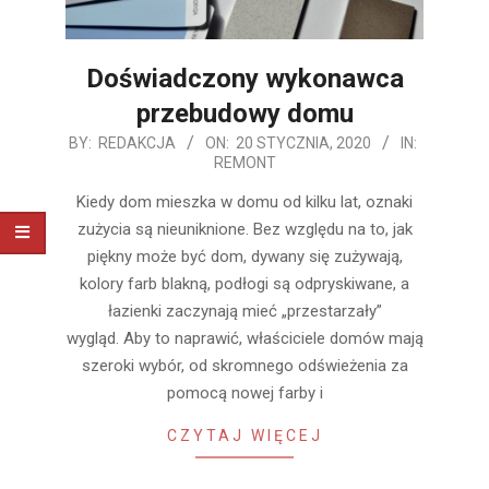
Doświadczony wykonawca
przebudowy domu
2020-
BY:
REDAKCJA
ON:
20 STYCZNIA, 2020
IN:
REMONT
01-
20
Kiedy dom mieszka w domu od kilku lat, oznaki
zużycia są nieuniknione. Bez względu na to, jak
piękny może być dom, dywany się zużywają,
kolory farb blakną, podłogi są odpryskiwane, a
łazienki zaczynają mieć „przestarzały”
wygląd. Aby to naprawić, właściciele domów mają
szeroki wybór, od skromnego odświeżenia za
pomocą nowej farby i
CZYTAJ WIĘCEJ