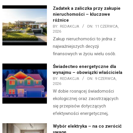
Zadatek a zaliczka przy zakupie
nieruchomości – kluczowe
różnice
BY:
REDAKCJA
ON:
11 CZERWCA,
2026
Zakup nieruchomości to jedna z
najważniejszych decyzji
finansowych w życiu wielu osób.
Świadectwo energetyczne dla
wynajmu – obowiązki właściciela
BY:
REDAKCJA
ON:
9 CZERWCA,
2026
W dobie rosnącej świadomości
ekologicznej oraz zaostrzających
się przepisów dotyczących
efektywności energetycznej,
Wybór elektryka – na co zwrócić
uwagę