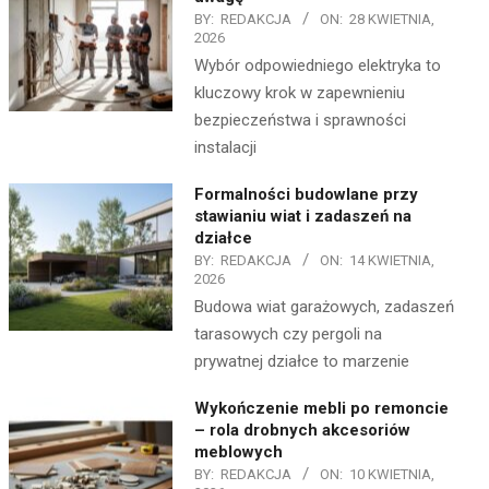
BY:
REDAKCJA
ON:
28 KWIETNIA,
2026
Wybór odpowiedniego elektryka to
kluczowy krok w zapewnieniu
bezpieczeństwa i sprawności
instalacji
Formalności budowlane przy
stawianiu wiat i zadaszeń na
działce
BY:
REDAKCJA
ON:
14 KWIETNIA,
2026
Budowa wiat garażowych, zadaszeń
tarasowych czy pergoli na
prywatnej działce to marzenie
Wykończenie mebli po remoncie
– rola drobnych akcesoriów
meblowych
BY:
REDAKCJA
ON:
10 KWIETNIA,