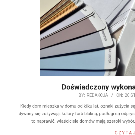
Doświadczony wykon
2020-
BY:
REDAKCJA
ON:
20 S
01-
Kiedy dom mieszka w domu od kilku lat, oznaki zużycia są
20
dywany się zużywają, kolory farb blakną, podłogi są odprys
to naprawić, właściciele domów mają szeroki wybó
CZYTAJ