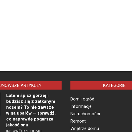
JNOWSZE ARTYKUŁY
KATEGORIE
Latem śpisz gorzej i
Dom i ogród
budzisz się z zatkanym
Informacje
nosem? To nie zawsze
wina upałów – sprawdź,
Nieruchomości
co naprawdę pogarsza
Remont
jakość snu
Wnętrze domu
IN:
WNĘTRZE DOMU