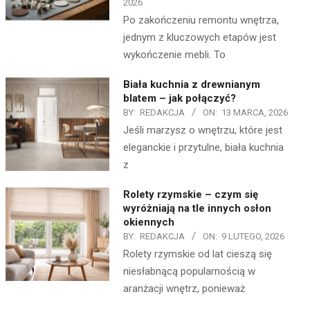
2026
Po zakończeniu remontu wnętrza,
jednym z kluczowych etapów jest
wykończenie mebli. To
Biała kuchnia z drewnianym
blatem – jak połączyć?
BY:
REDAKCJA
ON:
13 MARCA, 2026
Jeśli marzysz o wnętrzu, które jest
eleganckie i przytulne, biała kuchnia
z
Rolety rzymskie – czym się
wyróżniają na tle innych osłon
okiennych
BY:
REDAKCJA
ON:
9 LUTEGO, 2026
Rolety rzymskie od lat cieszą się
niesłabnącą popularnością w
aranżacji wnętrz, ponieważ