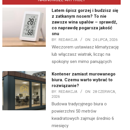
Latem śpisz gorzej i budzisz się
z zatkanym nosem? To nie
zawsze wina upałów – sprawdź,
co naprawdę pogarsza jakość
snu
BY:
REDAKCJA
ON:
24 LIPCA, 2026
Wieczorem ustawiasz klimatyzację
lub włączasz wiatrak, licząc na
spokojny sen mimo panujących
Kontener zamiast murowanego
biura. Czemu warto wybrać to
rozwiązanie?
BY:
REDAKCJA
ON:
28 CZERWCA,
2026
Budowa tradycyjnego biura o
powierzchni 50 metrów
kwadratowych zajmuje średnio 6
miesięcy