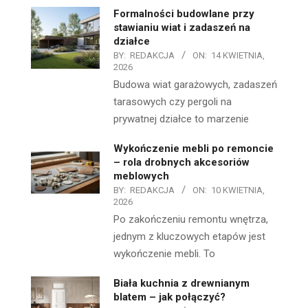
Formalności budowlane przy
stawianiu wiat i zadaszeń na
działce
BY:
REDAKCJA
ON:
14 KWIETNIA,
2026
Budowa wiat garażowych, zadaszeń
tarasowych czy pergoli na
prywatnej działce to marzenie
Wykończenie mebli po remoncie
– rola drobnych akcesoriów
meblowych
BY:
REDAKCJA
ON:
10 KWIETNIA,
2026
Po zakończeniu remontu wnętrza,
jednym z kluczowych etapów jest
wykończenie mebli. To
Biała kuchnia z drewnianym
blatem – jak połączyć?