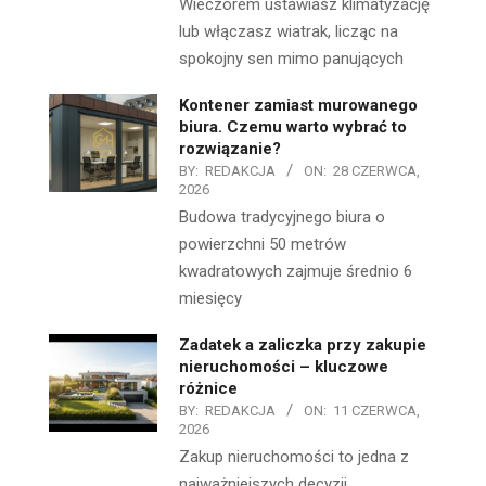
Wieczorem ustawiasz klimatyzację
lub włączasz wiatrak, licząc na
spokojny sen mimo panujących
Kontener zamiast murowanego
biura. Czemu warto wybrać to
rozwiązanie?
BY:
REDAKCJA
ON:
28 CZERWCA,
2026
Budowa tradycyjnego biura o
powierzchni 50 metrów
kwadratowych zajmuje średnio 6
miesięcy
Zadatek a zaliczka przy zakupie
nieruchomości – kluczowe
różnice
BY:
REDAKCJA
ON:
11 CZERWCA,
2026
Zakup nieruchomości to jedna z
najważniejszych decyzji