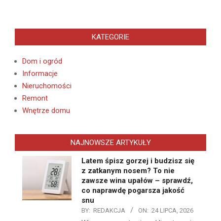
KATEGORIE
Dom i ogród
Informacje
Nieruchomości
Remont
Wnętrze domu
NAJNOWSZE ARTYKUŁY
Latem śpisz gorzej i budzisz się
z zatkanym nosem? To nie
zawsze wina upałów – sprawdź,
co naprawdę pogarsza jakość
snu
BY:
REDAKCJA
ON:
24 LIPCA, 2026