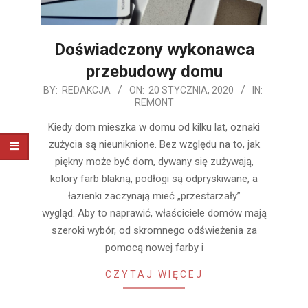
Doświadczony wykonawca
przebudowy domu
2020-
BY:
REDAKCJA
ON:
20 STYCZNIA, 2020
IN:
REMONT
01-
20
Kiedy dom mieszka w domu od kilku lat, oznaki
zużycia są nieuniknione. Bez względu na to, jak
piękny może być dom, dywany się zużywają,
kolory farb blakną, podłogi są odpryskiwane, a
łazienki zaczynają mieć „przestarzały”
wygląd. Aby to naprawić, właściciele domów mają
szeroki wybór, od skromnego odświeżenia za
pomocą nowej farby i
CZYTAJ WIĘCEJ