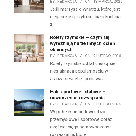
BY:
REDAKCJA
ON:
13 MARCA, 2026
Jeśli marzysz o wnętrzu, które jest
eleganckie i przytulne, biała kuchnia
z
Rolety rzymskie – czym się
wyróżniają na tle innych osłon
okiennych
BY:
REDAKCJA
ON:
9 LUTEGO, 2026
Rolety rzymskie od lat cieszą się
niesłabnącą popularnością w
aranżacji wnętrz, ponieważ
Hale sportowe i stalowe –
nowoczesne rozwiązania
BY:
REDAKCJA
ON:
8 LUTEGO, 2026
Współczesne budownictwo
przemysłowe i sportowe coraz
częściej sięga po nowoczesne
rozwiązania, które