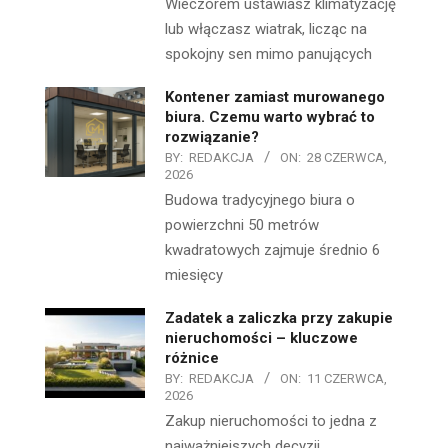
Wieczorem ustawiasz klimatyzację
lub włączasz wiatrak, licząc na
spokojny sen mimo panujących
Kontener zamiast murowanego
biura. Czemu warto wybrać to
rozwiązanie?
BY:
REDAKCJA
ON:
28 CZERWCA,
2026
Budowa tradycyjnego biura o
powierzchni 50 metrów
kwadratowych zajmuje średnio 6
miesięcy
Zadatek a zaliczka przy zakupie
nieruchomości – kluczowe
różnice
BY:
REDAKCJA
ON:
11 CZERWCA,
2026
Zakup nieruchomości to jedna z
najważniejszych decyzji