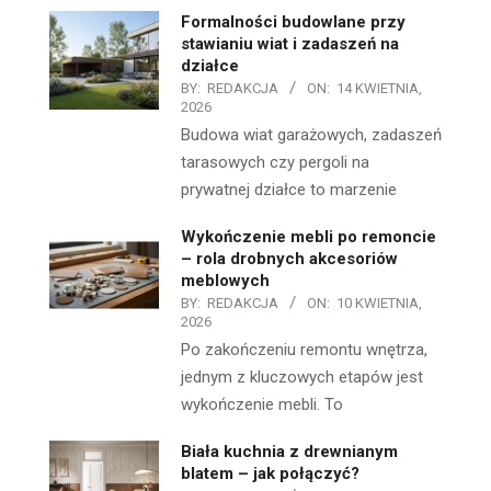
Formalności budowlane przy
stawianiu wiat i zadaszeń na
działce
BY:
REDAKCJA
ON:
14 KWIETNIA,
2026
Budowa wiat garażowych, zadaszeń
tarasowych czy pergoli na
prywatnej działce to marzenie
Wykończenie mebli po remoncie
– rola drobnych akcesoriów
meblowych
BY:
REDAKCJA
ON:
10 KWIETNIA,
2026
Po zakończeniu remontu wnętrza,
jednym z kluczowych etapów jest
wykończenie mebli. To
Biała kuchnia z drewnianym
blatem – jak połączyć?