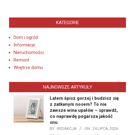
KATEGORIE
Dom i ogród
Informacje
Nieruchomości
Remont
Wnętrze domu
NAJNOWSZE ARTYKUŁY
Latem śpisz gorzej i budzisz się
z zatkanym nosem? To nie
zawsze wina upałów – sprawdź,
co naprawdę pogarsza jakość
snu
BY:
REDAKCJA
ON:
24 LIPCA, 2026