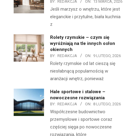
BY:
REDAKCJA
ON:
13 MARCA, 2026
Jeśli marzysz o wnętrzu, które jest
eleganckie i przytulne, biała kuchnia
z
Rolety rzymskie – czym się
wyróżniają na tle innych osłon
okiennych
BY:
REDAKCJA
ON:
9 LUTEGO, 2026
Rolety rzymskie od lat cieszą się
niesłabnącą popularnością w
aranżacji wnętrz, ponieważ
Hale sportowe i stalowe –
nowoczesne rozwiązania
BY:
REDAKCJA
ON:
8 LUTEGO, 2026
Współczesne budownictwo
przemysłowe i sportowe coraz
częściej sięga po nowoczesne
rozwiązania, które