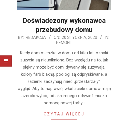
Doświadczony wykonawca
przebudowy domu
2020-
BY:
REDAKCJA
ON:
20 STYCZNIA, 2020
IN:
REMONT
01-
20
Kiedy dom mieszka w domu od kilku lat, oznaki
zużycia są nieuniknione. Bez względu na to, jak
piękny może być dom, dywany się zużywają,
kolory farb blakną, podłogi są odpryskiwane, a
łazienki zaczynają mieć „przestarzały”
wygląd. Aby to naprawić, właściciele domów mają
szeroki wybór, od skromnego odświeżenia za
pomocą nowej farby i
CZYTAJ WIĘCEJ