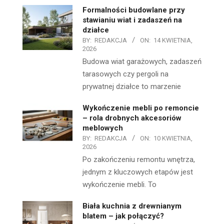
Formalności budowlane przy
stawianiu wiat i zadaszeń na
działce
BY:
REDAKCJA
ON:
14 KWIETNIA,
2026
Budowa wiat garażowych, zadaszeń
tarasowych czy pergoli na
prywatnej działce to marzenie
Wykończenie mebli po remoncie
– rola drobnych akcesoriów
meblowych
BY:
REDAKCJA
ON:
10 KWIETNIA,
2026
Po zakończeniu remontu wnętrza,
jednym z kluczowych etapów jest
wykończenie mebli. To
Biała kuchnia z drewnianym
blatem – jak połączyć?