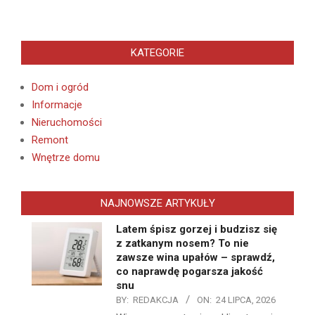
KATEGORIE
Dom i ogród
Informacje
Nieruchomości
Remont
Wnętrze domu
NAJNOWSZE ARTYKUŁY
Latem śpisz gorzej i budzisz się
z zatkanym nosem? To nie
zawsze wina upałów – sprawdź,
co naprawdę pogarsza jakość
snu
BY:
REDAKCJA
ON:
24 LIPCA, 2026