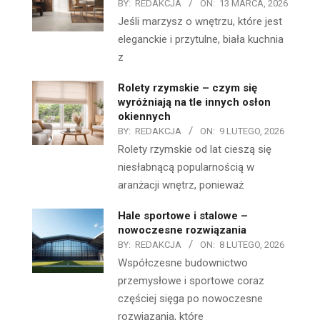
BY:
REDAKCJA
ON:
13 MARCA, 2026
Jeśli marzysz o wnętrzu, które jest
eleganckie i przytulne, biała kuchnia
z
Rolety rzymskie – czym się
wyróżniają na tle innych osłon
okiennych
BY:
REDAKCJA
ON:
9 LUTEGO, 2026
Rolety rzymskie od lat cieszą się
niesłabnącą popularnością w
aranżacji wnętrz, ponieważ
Hale sportowe i stalowe –
nowoczesne rozwiązania
BY:
REDAKCJA
ON:
8 LUTEGO, 2026
Współczesne budownictwo
przemysłowe i sportowe coraz
częściej sięga po nowoczesne
rozwiązania, które