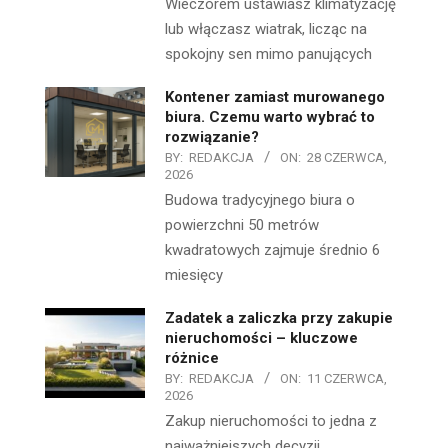
Wieczorem ustawiasz klimatyzację
lub włączasz wiatrak, licząc na
spokojny sen mimo panujących
Kontener zamiast murowanego
biura. Czemu warto wybrać to
rozwiązanie?
BY:
REDAKCJA
ON:
28 CZERWCA,
2026
Budowa tradycyjnego biura o
powierzchni 50 metrów
kwadratowych zajmuje średnio 6
miesięcy
Zadatek a zaliczka przy zakupie
nieruchomości – kluczowe
różnice
BY:
REDAKCJA
ON:
11 CZERWCA,
2026
Zakup nieruchomości to jedna z
najważniejszych decyzji