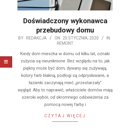
Doświadczony wykonawca
przebudowy domu
2020-
BY:
REDAKCJA
ON:
20 STYCZNIA, 2020
IN:
REMONT
01-
20
Kiedy dom mieszka w domu od kilku lat, oznaki
zużycia są nieuniknione. Bez względu na to, jak
piękny może być dom, dywany się zużywają,
kolory farb blakną, podłogi są odpryskiwane, a
łazienki zaczynają mieć „przestarzały”
wygląd. Aby to naprawić, właściciele domów mają
szeroki wybór, od skromnego odświeżenia za
pomocą nowej farby i
CZYTAJ WIĘCEJ